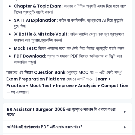
Chapter & Topic Exam:
অধ্যায় ও টপিক অনুযায়ী এক্সাম দিয়ে ধাপে ধাপে
নিজের প্রস্তুতি যাচাই করুন।
SATT AI Explanation:
কঠিন বা কনফিউজিং প্রশ্নগুলো AI দিয়ে মুহূর্তেই
বুঝে নিন।
⚔️ Battle & Mistake Vault:
লাইভ ব্যাটেল খেলুন এবং ভুল প্রশ্নগুলো
সংরক্ষণ করে পুনরায় প্র্যাকটিস করুন।
Mock Test:
রিয়েল এক্সামের মতো মক টেস্ট দিয়ে নিজের প্রস্তুতি যাচাই করুন।
PDF Download:
প্রশ্ন ও সমাধান PDF হিসেবে ডাউনলোড বা প্রিন্ট করে
অফলাইনে পড়ুন।
আমাদের এই
নিয়োগ Question Bank
শুধুমাত্র MCQ নয় — এটি একটি সম্পূর্ণ
Exam Preparation Platform
যেখানে আপনি পাবেন
Learn +
Practice + Mock Test + Improve + Analysis + Competition
— সব একসাথে।
BR Assistant Surgeon 2005 এর প্রশ্ন ও সমাধান কি এখানে পাওয়া
যাবে?
আমি কি এই প্রশ্নগুলোর PDF ডাউনলোড করতে পারব?