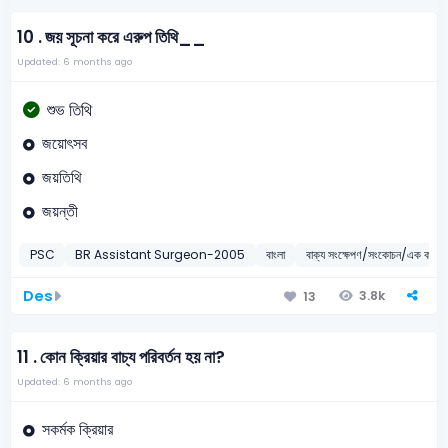
10 .
জয় সূচনা করে এরুপ তিথি__
Updated: 6 months ago
শুভ তিথি
জয়োৎসব
জয়তিথি
জয়ন্তী
PSC
BR Assistant Surgeon-2005
বাংলা
বাক্য সংক্ষেপণ/সংকোচন/এক কথায় 
Des
3.8k
13
11 .
কোন ক্রিয়ার বাচ্য পরিবর্তন হয় না?
Updated: 6 months ago
সকর্মক ক্রিয়ার