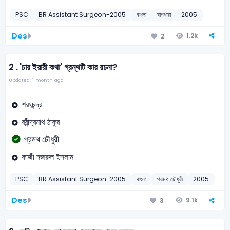
PSC
BR Assistant Surgeon-2005
বাংলা
বাগধারা
2005
Des
1.2k
2
2 .
'চার ইয়ারী কথা' গ্রন্থটি কার রচনা?
Updated: 1 month ago
শরৎচন্দ্র
রবীন্দ্রনাথ ঠাকুর
প্রমথ চৌধুরী
কাজী নজরুল ইসলাম
PSC
BR Assistant Surgeon-2005
বাংলা
প্রমথ চৌধুরী
2005
Des
9.1k
3