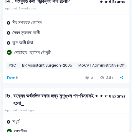
14 .
'সংস্কৃতি কথা' প্রবন্ধটি কার রচনা?
6 Exams
Updated: 2 weeks ago
মীর মশাররফ হোসেন
সৈয়দ মুজতবা আলী
বন্দে আলী মিয়া
মোতাহার হোসেন চৌধুরী
PSC
BR Assistant Surgeon-2005
MoCAT Administrative Office
Des
2.8k
3
15 .
বাক্যের অর্থসঙ্গিত রক্ষার জন্য সুশৃঙ্খল পদ-বিন্যাসই
8 Exams
হলো_
Updated: 1 week ago
মাধুর্য
আসত্তি