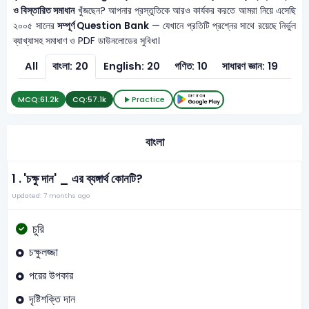
ও বিস্তারিত সমাধান
খুঁজছেন? আপনার প্রস্তুতিকে আরও কার্যকর করতে আমরা নিয়ে এসেছি
২০০৫ সালের
সম্পূর্ণ Question Bank
— যেখানে প্রতিটি প্রশ্নের সাথে রয়েছে নির্ভুল
ব্যাখ্যাসহ সমাধাণ ও PDF ডাউনলোডের সুবিধা।
All
বাংলা: 20
English: 20
গণিত: 10
সাধারণ জ্ঞান: 19
সাধা
MCQ:
61.2k
CQ:
57.1k
Practice
বাংলা
1 .
'চক্ষু দান' _ এর ব্যঙ্গার্থ কোনটি?
Updated: 7 months ago
চুরি
চক্ষুলজ্জা
পরের উপকার
দৃষ্টিশক্তি দান