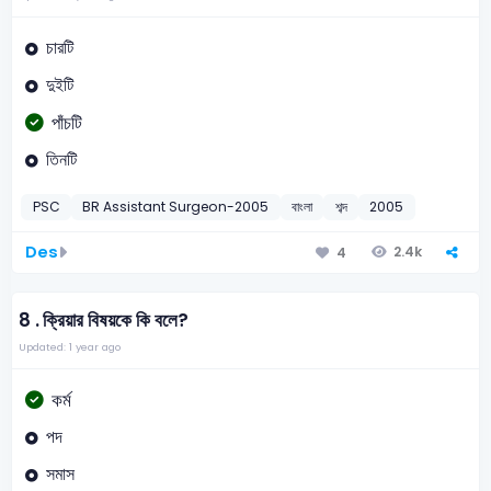
চারটি
দুইটি
পাঁচটি
তিনটি
PSC
BR Assistant Surgeon-2005
বাংলা
শব্দ
2005
Des
2.4k
4
8 .
ক্রিয়ার বিষয়কে কি বলে?
Updated: 1 year ago
কর্ম
পদ
সমাস