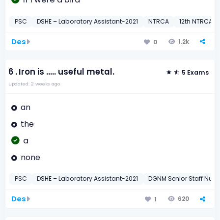
PSC
DSHE – Laboratory Assistant-2021
NTRCA
12th NTRCA -
Des
1.2k
0
6 .
Iron is ..... useful metal.
5 Exams
Updated: 2 weeks ago
an
the
a
none
PSC
DSHE – Laboratory Assistant-2021
DGNM Senior Staff Nurs
Des
620
1