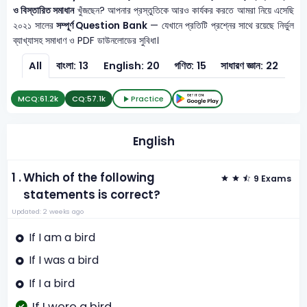
ও বিস্তারিত সমাধান
খুঁজছেন? আপনার প্রস্তুতিকে আরও কার্যকর করতে আমরা নিয়ে এসেছি
২০২১ সালের
সম্পূর্ণ Question Bank
— যেখানে প্রতিটি প্রশ্নের সাথে রয়েছে নির্ভুল
ব্যাখ্যাসহ সমাধাণ ও PDF ডাউনলোডের সুবিধা।
All
বাংলা: 13
English: 20
গণিত: 15
সাধারণ জ্ঞান: 22
MCQ:
61.2k
CQ:
57.1k
Practice
English
1 .
Which of the following
9 Exams
statements is correct?
Updated: 2 weeks ago
If I am a bird
If I was a bird
If I a bird
If I were a bird