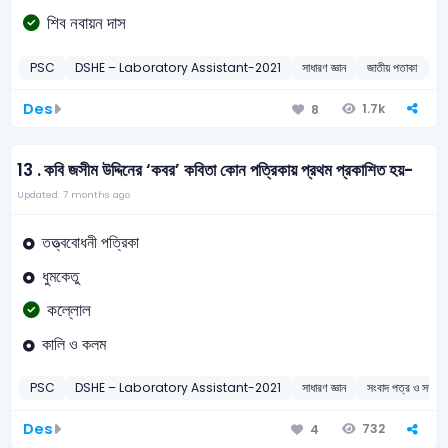
শিব নবায়ন দাস
PSC
DSHE – Laboratory Assistant-2021
সাধারণ জ্ঞান
জাতীয় পতাকা
2
Des
1.7k
8
13 .
কবি জসীম উদ্দিনের ‘কবর’ কবিতা কোন পত্রিকায় প্রথম প্রকাশিত হয়-
Updated: 7 months ago
তত্ত্ববোধনী পত্রিকা
ধুমকেতু
কল্লোল
কালি ও কলম
PSC
DSHE – Laboratory Assistant-2021
সাধারণ জ্ঞান
সংবাদ পত্র ও সম্পাদ
Des
732
4