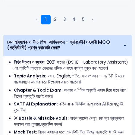
‹
1
2
3
4
5
›
কেন মাধ্যমিক ও উচ্চ শিক্ষা অধিদফতর - ল্যাবরেটরি সহকারী MCQ
(বহুনির্বাচনী) প্রশ্ন ব্যাংকটি সেরা?
নির্ভুল উত্তর ও ব্যাখ্যা:
2021 সালের (DSHE – Laboratory Assistant)
এর প্রতিটি প্রশ্নের পেছনের লজিক ও সহজ ব্যাখ্যা যুক্ত করা হয়েছে।
Topic Analysis:
বাংলা, English, গণিত, সাধারণ জ্ঞান — প্রতিটি বিষয়ের
পারফরম্যান্স আলাদা করে বিশ্লেষণ করতে পারবেন।
Chapter & Topic Exam:
অধ্যায় ও টপিক অনুযায়ী এক্সাম দিয়ে ধাপে ধাপে
নিজের প্রস্তুতি যাচাই করুন।
SATT AI Explanation:
কঠিন বা কনফিউজিং প্রশ্নগুলো AI দিয়ে মুহূর্তেই
বুঝে নিন।
⚔️ Battle & Mistake Vault:
লাইভ ব্যাটেল খেলুন এবং ভুল প্রশ্নগুলো
সংরক্ষণ করে পুনরায় প্র্যাকটিস করুন।
Mock Test:
রিয়েল এক্সামের মতো মক টেস্ট দিয়ে নিজের প্রস্তুতি যাচাই করুন।