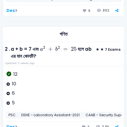
Des
892
6
গণিত
a
2
+
b
2
=
25
2
2
+
=
25
2 .
a + b = 7 এবং
হলে ab
a
b
7 Exams
এর মান কোনটি?
Updated: 2 weeks ago
12
10
6
5
PSC
DSHE – Laboratory Assistant-2021
CAAB – Security Superi
Des
3.8k
3