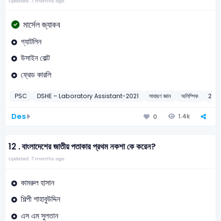
Updated: 7 months ago
মার্সেল জ্যাকব
গ্যাটলিন
উসাইন বোল্ট
ফ্রেড কারলি
PSC
DSHE – Laboratory Assistant-2021
সাধারণ জ্ঞান
অলিম্পিক
202
Des
1.4k
0
12 .
বাংলাদেশের জাতীয় পতাকার প্রথম নকশা কে করেন?
Updated: 7 months ago
কামরুল হাসান
শিল্পী শাহাবুউদ্দিন
এস এম সুলতান