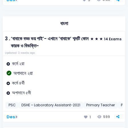
বাংলা
3 .
‘বাবাকে বড্ড ভয় পাই’- এখানে ‘বাবাকে’ শব্দটি কোন
14 Exams
কারক ও বিভক্তি-
Updated: 3 weeks ago
কর্মে ২য়া
অপাদানে ২য়া
কর্মে ৪র্থী
অপাদানে ৫মী
PSC
DSHE – Laboratory Assistant-2021
Primary Teacher
Pri
Des
599
1