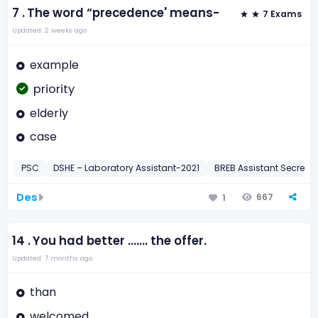
7 .
The word “precedence' means-
7 Exams
Updated: 2 weeks ago
example
priority
elderly
case
PSC
DSHE – Laboratory Assistant-2021
BREB Assistant Secreta
Des
667
1
14 .
You had better ....... the offer.
Updated: 7 months ago
than
welcomed