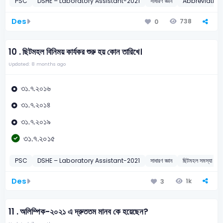
PSC
DSHE – Laboratory Assistant-2021
সাধারণ জ্ঞান
Abbreviation
Des
738
0
10 .
ছিটমহল বিনিময় কার্যকর শুরু হয় কোন তারিখে।
Updated: 8 months ago
৩১.৭.২০১৬
৩১.৭.২০১৪
৩১.৭.২০১৯
৩১.৭.২০১৫
PSC
DSHE – Laboratory Assistant-2021
সাধারণ জ্ঞান
ছিটমহল সমস্যা ও সম
Des
1k
3
11 .
অলিম্পিক-২০২১ এ দ্রুততম মানব কে হয়েছেন?