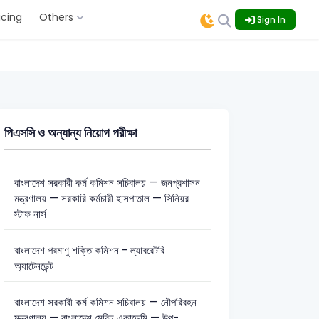
icing
Others
Sign In
পিএসসি ও অন্যান্য নিয়োগ পরীক্ষা
বাংলাদেশ সরকারী কর্ম কমিশন সচিবালয় — জনপ্রশাসন
মন্ত্রণালয় — সরকারি কর্মচারী হাসপাতাল — সিনিয়র
স্টাফ নার্স
বাংলাদেশ পরমাণু শক্তি কমিশন - ল্যাবরেটরি
অ্যাটেনডেন্ট
বাংলাদেশ সরকারী কর্ম কমিশন সচিবালয় — নৌপরিবহন
মন্ত্রণালয় — বাংলাদেশ মেরিন একাডেমি — উপ-