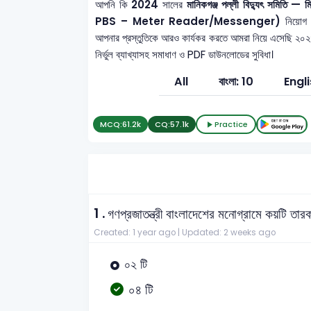
আপনি কি
2024
সালের
মানিকগঞ্জ পল্লী বিদ্যুৎ সমিতি —
PBS – Meter Reader/Messenger)
নিয়োগ 
আপনার প্রস্তুতিকে আরও কার্যকর করতে আমরা নিয়ে এসেছি ২০
নির্ভুল ব্যাখ্যাসহ সমাধাণ ও PDF ডাউনলোডের সুবিধা।
All
বাংলা: 10
Engli
MCQ:
61.2k
CQ:
57.1k
Practice
1 .
গণপ্রজাতন্ত্রী বাংলাদেশের মনোগ্রামে কয়টি তার
Created: 1 year ago |
Updated: 2 weeks ago
০২ টি
০৪ টি