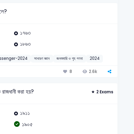
ালে?
১৭৬৩
১৮৬৩
essenger-2024
সাধারণ জ্ঞান
জনশুমারি ও গৃহ গণনা
2024
2.6k
8
ক রাজধানী করা হয়?
2 Exams
১৯১১
১৯০৫