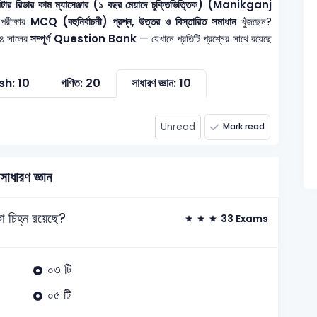
 মিটার রিডার কাম ম্যাসেঞ্জার (১ বছর মেয়াদে চুক্তিভিত্তিক) (Manikganj
পরীক্ষার
MCQ (বহুনির্বাচনী) প্রশ্ন, উত্তর ও বিস্তারিত সমাধান
খুঁজছেন?
২৪ সালের
সম্পূর্ণ Question Bank
— যেখানে প্রতিটি প্রশ্নের সাথে রয়েছে
sh: 10
গণিত: 20
সাধারণ জ্ঞান: 10
Unread
Mark read
সাধারণ জ্ঞান
কা চিহ্ন রয়েছে?
33 Exams
০৩ টি
০৫ টি