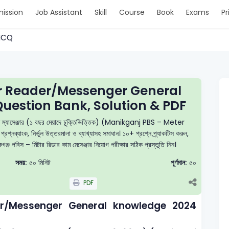
ission
Job Assistant
Skill
Course
Book
Exams
Pr
> MCQ
r Reader/Messenger General
estion Bank, Solution & PDF
 কাম ম্যাসেঞ্জার (১ বছর মেয়াদে চুক্তিভিত্তিক) (Manikganj PBS – Meter
যাংক, নির্ভুল উত্তরমালা ও ব্যাখ্যাসহ সমাধান। ১০+ প্রশ্নে প্র্যাকটিস করুন,
জ পবিস – মিটার রিডার কাম মেসেঞ্জার নিয়োগ পরীক্ষার সঠিক প্রস্তুতি নিন।
সময়:
৫০ মিনিট
পূর্ণমান:
৫০
PDF
r/Messenger General knowledge 2024