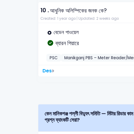
10 .
আধুনিক অলিম্পিকের জনক কে?
Created: 1 year ago |
Updated: 2 weeks ago
বেডেন পাওয়েল
ব্যারন পিয়ারে
PSC
Manikganj PBS – Meter Reader/M
Des
কেন মানিকগঞ্জ পল্লী বিদ্যুৎ সমিতি — মিটার রিডার কাম ম্যাসেঞ্জার (১ বছর মেয়াদে চুক্তিভিত্তিক) MCQ (বহুনির্বাচনী)
প্রশ্ন ব্যাংকটি সেরা?