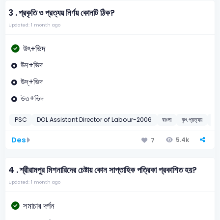
3 .
প্রকৃতি ও প্রত্যয় নির্ণয় কোনটি ঠিক?
Updated: 1 month ago
উৎ+ভিদ
উদ+ভিদ
উদ্‌+ভিদ
উত+ভিদ
PSC
DOL Assistant Director of Labour-2006
বাংলা
কৃৎ প্রত্যয়
20
Des
5.4k
7
4 .
শ্রীরামপুর মিশনারিদের চেষ্টায় কোন সাপ্তাহিক পত্রিকা প্রকাশিত হয়?
Updated: 1 month ago
সমাচার দর্পন