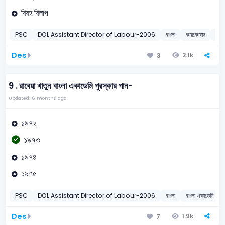
বিরহ বিলাপ
PSC
DOL Assistant Director of Labour-2006
বাংলা
কায়কোবাদ
20
Des
2.1k
3
9 .
রাবেয়া খাতুন বাংলা একাডেমি পুরস্কার পান-
Updated: 6 months ago
১৯৭২
১৯৭৩
১৯৭৪
১৯৭৫
PSC
DOL Assistant Director of Labour-2006
বাংলা
বাংলা একাডেমি
Des
1.9k
7