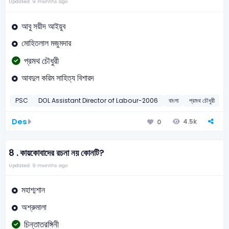
Updated: 9 months ago
আবু সয়ীদ আইয়ুব
মোহিতলাল মজুমদার
প্রমথ চৌধুরী
আবদুল করিম সাহিত্য বিশারদ
PSC
DOL Assistant Director of Labour-2006
বাংলা
প্রমথ চৌধুরী
Des
4.5k
0
8 .
কায়কোবাদের রচনা নয় কোনটি?
Updated: 9 months ago
মহাশ্মশান
অশ্রুমালা
চিন্তাতরঙ্গিনী