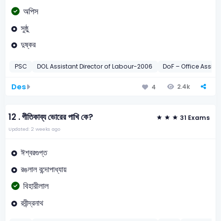
অপিস
সুষ্ঠু
দুষ্কর
PSC
DOL Assistant Director of Labour-2006
DoF – Office Assi
Des
2.4k
4
12 .
গীতিকাব্য ভোরের পাখি কে?
31 Exams
Updated: 2 weeks ago
ঈশ্বরগুপ্ত
রঙলাল বন্দোপাধ্যায়
বিহারীলাল
রবীন্দ্রনাথ