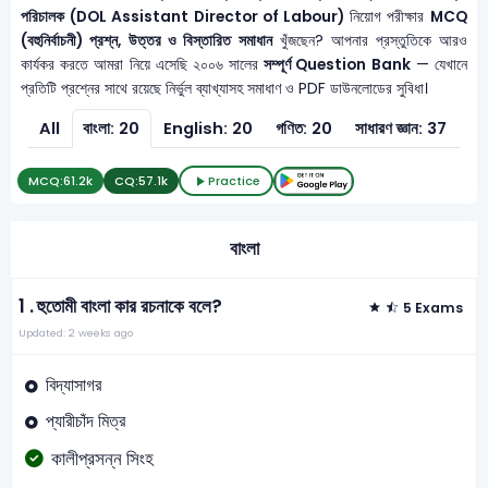
পরিচালক (DOL Assistant Director of Labour)
নিয়োগ পরীক্ষার
MCQ
(বহুনির্বাচনী) প্রশ্ন, উত্তর ও বিস্তারিত সমাধান
খুঁজছেন? আপনার প্রস্তুতিকে আরও
কার্যকর করতে আমরা নিয়ে এসেছি ২০০৬ সালের
সম্পূর্ণ Question Bank
— যেখানে
প্রতিটি প্রশ্নের সাথে রয়েছে নির্ভুল ব্যাখ্যাসহ সমাধাণ ও PDF ডাউনলোডের সুবিধা।
All
বাংলা: 20
English: 20
গণিত: 20
সাধারণ জ্ঞান: 37
সাধ
MCQ:
61.2k
CQ:
57.1k
Practice
বাংলা
1 .
হুতোমী বাংলা কার রচনাকে বলে?
5 Exams
Updated: 2 weeks ago
বিদ্যাসাগর
প্যারীচাঁদ মিত্র
কালীপ্রসন্ন সিংহ