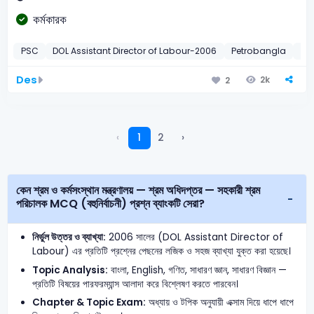
কর্মকারক
PSC
DOL Assistant Director of Labour-2006
Petrobangla
Pe
Des
2k
2
‹
1
2
›
কেন শ্রম ও কর্মসংস্থান মন্ত্রণালয় — শ্রম অধিদপ্তর — সহকারী শ্রম
পরিচালক MCQ (বহুনির্বাচনী) প্রশ্ন ব্যাংকটি সেরা?
নির্ভুল উত্তর ও ব্যাখ্যা:
2006 সালের (DOL Assistant Director of
Labour) এর প্রতিটি প্রশ্নের পেছনের লজিক ও সহজ ব্যাখ্যা যুক্ত করা হয়েছে।
Topic Analysis:
বাংলা, English, গণিত, সাধারণ জ্ঞান, সাধারণ বিজ্ঞান —
প্রতিটি বিষয়ের পারফরম্যান্স আলাদা করে বিশ্লেষণ করতে পারবেন।
Chapter & Topic Exam:
অধ্যায় ও টপিক অনুযায়ী এক্সাম দিয়ে ধাপে ধাপে