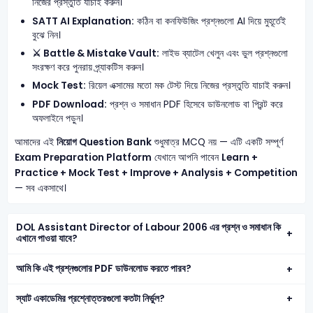
নিজের প্রস্তুতি যাচাই করুন।
SATT AI Explanation:
কঠিন বা কনফিউজিং প্রশ্নগুলো AI দিয়ে মুহূর্তেই
বুঝে নিন।
⚔️ Battle & Mistake Vault:
লাইভ ব্যাটেল খেলুন এবং ভুল প্রশ্নগুলো
সংরক্ষণ করে পুনরায় প্র্যাকটিস করুন।
Mock Test:
রিয়েল এক্সামের মতো মক টেস্ট দিয়ে নিজের প্রস্তুতি যাচাই করুন।
PDF Download:
প্রশ্ন ও সমাধান PDF হিসেবে ডাউনলোড বা প্রিন্ট করে
অফলাইনে পড়ুন।
আমাদের এই
নিয়োগ Question Bank
শুধুমাত্র MCQ নয় — এটি একটি সম্পূর্ণ
Exam Preparation Platform
যেখানে আপনি পাবেন
Learn +
Practice + Mock Test + Improve + Analysis + Competition
— সব একসাথে।
DOL Assistant Director of Labour 2006 এর প্রশ্ন ও সমাধান কি
এখানে পাওয়া যাবে?
আমি কি এই প্রশ্নগুলোর PDF ডাউনলোড করতে পারব?
স্যাট একাডেমির প্রশ্নোত্তরগুলো কতটা নির্ভুল?