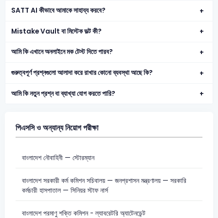
SATT AI কীভাবে আমাকে সাহায্য করবে?
Mistake Vault বা মিস্টেক ভল্ট কী?
আমি কি এখানে অনলাইনে মক টেস্ট দিতে পারব?
গুরুত্বপূর্ণ প্রশ্নগুলো আলাদা করে রাখার কোনো ব্যবস্থা আছে কি?
আমি কি নতুন প্রশ্ন বা ব্যাখ্যা যোগ করতে পারি?
পিএসসি ও অন্যান্য নিয়োগ পরীক্ষা
বাংলাদেশ নৌবাহিনী — স্টোরম্যান
বাংলাদেশ সরকারী কর্ম কমিশন সচিবালয় — জনপ্রশাসন মন্ত্রণালয় — সরকারি
কর্মচারী হাসপাতাল — সিনিয়র স্টাফ নার্স
বাংলাদেশ পরমাণু শক্তি কমিশন - ল্যাবরেটরি অ্যাটেনডেন্ট