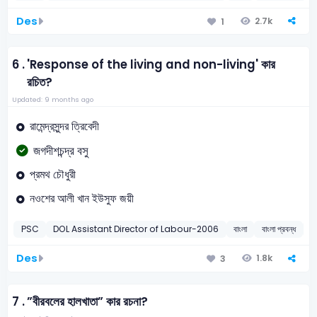
Des
2.7k
1
6 .
'Response of the living and non-living' কার
রচিত?
Updated: 9 months ago
রামেন্দ্রসুন্দর ত্রিবেদী
জগদীশচন্দ্র বসু
প্রমথ চৌধুরী
নওশের আলী খান ইউসুফ জয়ী
PSC
DOL Assistant Director of Labour-2006
বাংলা
বাংলা প্রবন্ধ
2
Des
1.8k
3
7 .
”বীরবলের হালখাতা” কার রচনা?