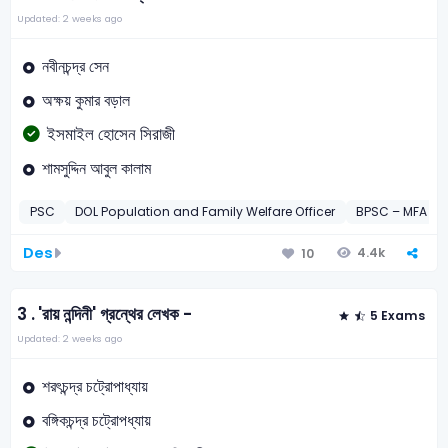
Updated: 2 weeks ago
নবীনচন্দ্র সেন
অক্ষয় কুমার বড়াল
ইসমাইল হোসেন সিরাজী
শামসুদ্দিন আবুল কালাম
PSC
DOL Population and Family Welfare Officer
BPSC – MFA – P
Des
4.4k
10
3 .
'রায় নন্দিনী' গ্রন্থের লেখক -
5 Exams
Updated: 2 weeks ago
শরৎচন্দ্র চট্রোপাধ্যায়
বঙ্গিকচন্দ্র চট্রোপধ্যায়