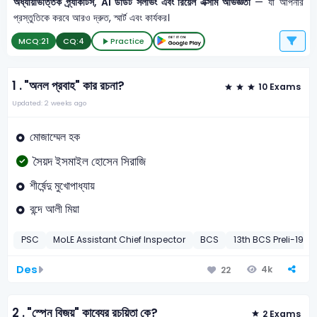
অধ্যায়ভিত্তিক প্র্যাকটিস, AI ডাউট সলভিং এবং রিয়েল এক্সাম অভিজ্ঞতা
— যা আপনার
প্রস্তুতিকে করবে আরও দ্রুত, স্মার্ট এবং কার্যকর।
MCQ:
21
CQ:
4
Practice
1 .
"অনল প্রবাহ" কার রচনা?
10 Exams
Updated: 2 weeks ago
মোজাম্মেল হক
সৈয়দ ইসমাইল হোসেন সিরাজি
শীর্ষেন্দু মুখোপাধ্যায়
বন্দে আলী মিয়া
PSC
MoLE Assistant Chief Inspector
BCS
13th BCS Preli-1992
Des
4k
22
2 .
"স্পেন বিজয়" কাব্যের রচয়িতা কে?
2 Exams