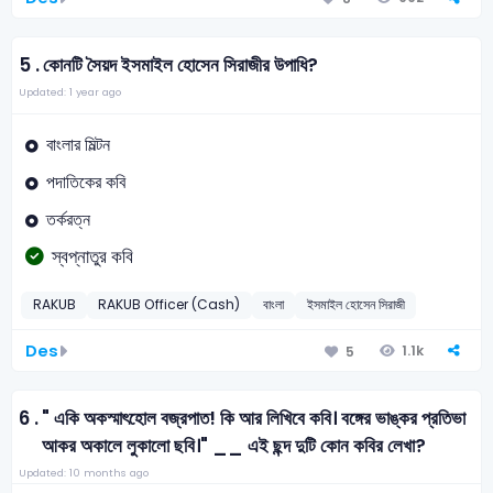
5 .
কোনটি সৈয়দ ইসমাইল হোসেন সিরাজীর উপাধি?
Updated: 1 year ago
বাংলার মিল্টন
পদাতিকের কবি
তর্করত্ন
স্বপ্নাতুর কবি
RAKUB
RAKUB Officer (Cash)
বাংলা
ইসমাইল হোসেন সিরাজী
Des
1.1k
5
6 .
" একি অকস্মাৎহোল বজ্রপাত! কি আর লিখিবে কবি। বঙ্গের ভাঙ্কর প্রতিভা
আকর অকালে লুকালো ছবি।" __ এই ছন্দ দুটি কোন কবির লেখা?
Updated: 10 months ago