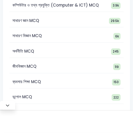
কম্পিউটার ও তথ্য প্রযুক্তি (Computer & ICT) MCQ
3.9k
সাধারণ জ্ঞান MCQ
29.5k
সাধারণ বিজ্ঞান MCQ
6k
অর্থনীতি MCQ
245
জীববিজ্ঞান MCQ
119
ব্যবসায় শিক্ষা MCQ
150
ভূগোল MCQ
222
Test Mode
©2026 Satt Academy. All rights reserved.