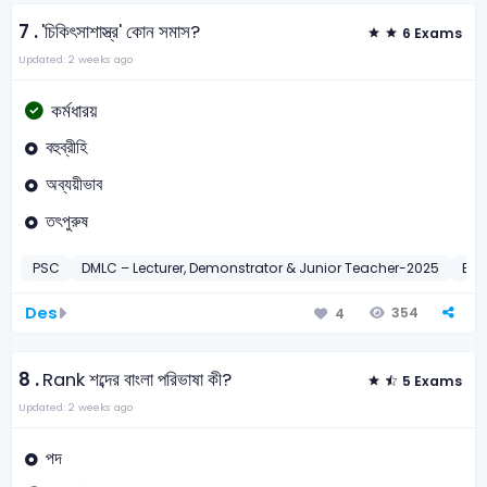
7 .
'চিকিৎসাশাস্ত্র' কোন সমাস?
6 Exams
Updated: 2 weeks ago
কর্মধারয়
বহুব্রীহি
অব্যয়ীভাব
তৎপুরুষ
PSC
DMLC – Lecturer, Demonstrator & Junior Teacher-2025
BC
Des
354
4
8 .
Rank শব্দের বাংলা পরিভাষা কী?
5 Exams
Updated: 2 weeks ago
পদ