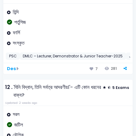
হিন্দি
পর্তুগিজ
ফার্সি
সংস্কৃত
PSC
DMLC – Lecturer, Demonstrator & Junior Teacher-2025
JB 
Des
281
7
12 .
'যিনি বিদ্বান, তিনি সর্বত্র আদরণীয়।'- এটি কোন ধরনের
5 Exams
বাক্য?
Updated: 2 weeks ago
সরল
জটিল
যৌগিক