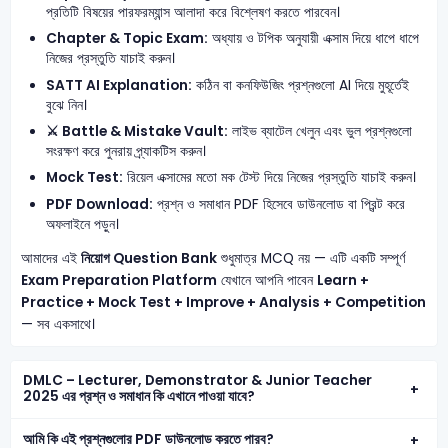
প্রতিটি বিষয়ের পারফরম্যান্স আলাদা করে বিশ্লেষণ করতে পারবেন।
Chapter & Topic Exam:
অধ্যায় ও টপিক অনুযায়ী এক্সাম দিয়ে ধাপে ধাপে
নিজের প্রস্তুতি যাচাই করুন।
SATT AI Explanation:
কঠিন বা কনফিউজিং প্রশ্নগুলো AI দিয়ে মুহূর্তেই
বুঝে নিন।
⚔️ Battle & Mistake Vault:
লাইভ ব্যাটেল খেলুন এবং ভুল প্রশ্নগুলো
সংরক্ষণ করে পুনরায় প্র্যাকটিস করুন।
Mock Test:
রিয়েল এক্সামের মতো মক টেস্ট দিয়ে নিজের প্রস্তুতি যাচাই করুন।
PDF Download:
প্রশ্ন ও সমাধান PDF হিসেবে ডাউনলোড বা প্রিন্ট করে
অফলাইনে পড়ুন।
আমাদের এই
নিয়োগ Question Bank
শুধুমাত্র MCQ নয় — এটি একটি সম্পূর্ণ
Exam Preparation Platform
যেখানে আপনি পাবেন
Learn +
Practice + Mock Test + Improve + Analysis + Competition
— সব একসাথে।
DMLC – Lecturer, Demonstrator & Junior Teacher
2025 এর প্রশ্ন ও সমাধান কি এখানে পাওয়া যাবে?
আমি কি এই প্রশ্নগুলোর PDF ডাউনলোড করতে পারব?