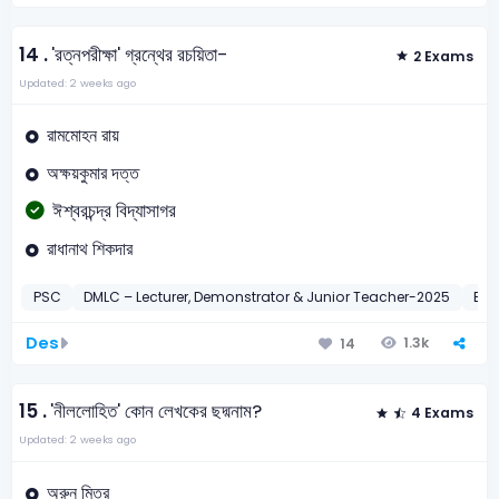
14 .
'রত্নপরীক্ষা' গ্রন্থের রচয়িতা-
2 Exams
Updated: 2 weeks ago
রামমোহন রায়
অক্ষয়কুমার দত্ত
ঈশ্বরচন্দ্র বিদ্যাসাগর
রাধানাথ শিকদার
PSC
DMLC – Lecturer, Demonstrator & Junior Teacher-2025
BC
Des
1.3k
14
15 .
'নীললোহিত' কোন লেখকের ছদ্মনাম?
4 Exams
Updated: 2 weeks ago
অরুন মিত্র