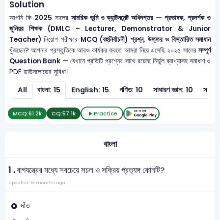
Solution
আপনি কি
2025
সালের
সামরিক ভূমি ও ক্যান্টনমেন্ট অধিদপ্তর — প্রভাষক, প্রদর্শক ও
জুনিয়র শিক্ষক (DMLC – Lecturer, Demonstrator & Junior
Teacher)
নিয়োগ পরীক্ষার
MCQ (বহুনির্বাচনী) প্রশ্ন, উত্তর ও বিস্তারিত সমাধান
খুঁজছেন? আপনার প্রস্তুতিকে আরও কার্যকর করতে আমরা নিয়ে এসেছি ২০২৫ সালের
সম্পূর্ণ
Question Bank
— যেখানে প্রতিটি প্রশ্নের সাথে রয়েছে নির্ভুল ব্যাখ্যাসহ সমাধাণ ও
PDF ডাউনলোডের সুবিধা।
All
বাংলা: 15
English: 15
গণিত: 10
সাধারণ জ্ঞান: 10
সাধারণ
MCQ:
61.2k
CQ:
57.1k
Practice
বাংলা
1 .
বাগযন্ত্রের মধ্যে সবচেয়ে সচল ও সক্রিয় প্রত্যঙ্গ কোনটি?
Updated: 6 months ago
দাঁত