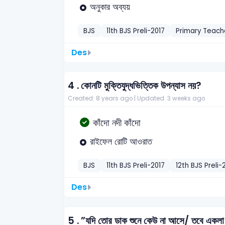
অনুকার অব্যয়
BJS
11th BJS Preli-2017
Primary Teach
Des
4 .
কোনটি মুক্তিযুদ্ধভিত্তিক উপন্যাস নয়?
Created: 8 years ago |
Updated: 3 weeks ago
কাঁদো নদী কাঁদো
রাইফেল রোটি আওরাত
BJS
11th BJS Preli-2017
12th BJS Preli-
Des
5 .
”যদি তোর ডাক শুনে কেউ না আসে/ তবে একলা