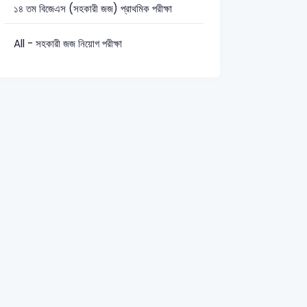
১৪ তম বিজেএস (সহকারী জজ) প্রাথমিক পরীক্ষা
All - সহকারী জজ নিয়োগ পরীক্ষা
রণ জ্ঞান: 18
সাধারণ বিজ্ঞান: 6
আইন: 52
Research Officer-2007
Various Ministries Assistant Programmer-