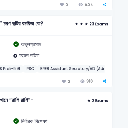
5.3k
3
 চরণ দুটির রচয়িতা কে?
23 Exams
অতুলপ্রসাদ
আব্দুল লতিফ
S Preli-1991
PSC
BREB Assistant Secretary/AD (Admin)-2016
918
2
এখানে “রাশি রাশি”-
2 Exams
নির্ধারক বিশেষণ