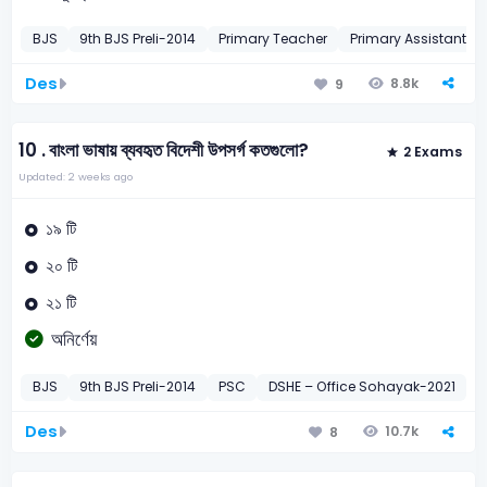
BJS
9th BJS Preli-2014
Primary Teacher
Primary Assistant T
Des
8.8k
9
10 .
বাংলা ভাষায় ব্যবহৃত বিদেশী উপসর্গ কতগুলো?
2 Exams
Updated: 2 weeks ago
১৯ টি
২০ টি
২১ টি
অনির্ণেয়
BJS
9th BJS Preli-2014
PSC
DSHE – Office Sohayak-2021
বা
Des
10.7k
8