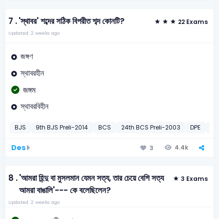
7 .
'স্থাবর' শব্দের সঠিক বিপরীত শব্দ কোনটি?
22 Exams
Updated: 2 weeks ago
জঙ্গণ
স্থাবরহীন
জঙ্গম
স্থাবরবিহীন
BJS
9th BJS Preli-2014
BCS
24th BCS Preli-2003
DPE
Pr
Des
4.4k
3
8 .
'আমরা হিন্দু বা মুসলমান যেমন সত্য, তার চেয়ে বেশি সত্য
3 Exams
আমরা বাঙালি'--- কে বলেছিলেন?
Updated: 2 weeks ago