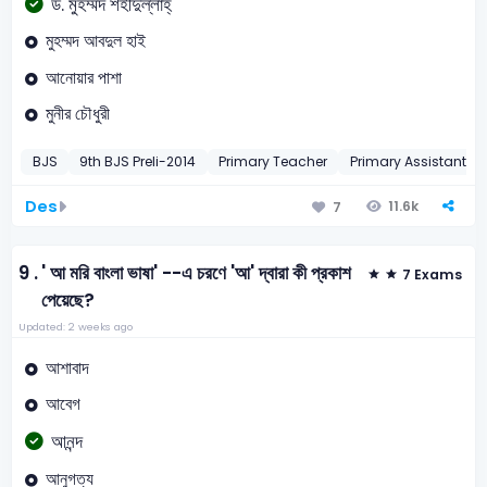
ড. মুহম্মদ শহীদুল্লাহ্‌
মুহম্মদ আবদুল হাই
আনোয়ার পাশা
মুনীর চৌধুরী
BJS
9th BJS Preli-2014
Primary Teacher
Primary Assistant T
Des
11.6k
7
9 .
' আ মরি বাংলা ভাষা' --এ চরণে 'আ' দ্বারা কী প্রকাশ
7 Exams
পেয়েছে?
Updated: 2 weeks ago
আশাবাদ
আবেগ
আনন্দ
আনুগত্য