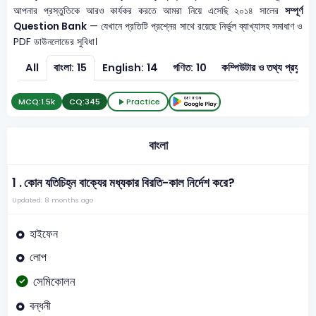
আপনার প্রস্তুতিকে আরও কার্যকর করতে আমরা নিয়ে এসেছি ২০১৪ সালের
সম্পূর্ণ
Question Bank
— যেখানে প্রতিটি প্রশ্নের সাথে রয়েছে নির্ভুল ব্যাখ্যাসহ সমাধাণ ও
PDF ডাউনলোডের সুবিধা।
All
বাংলা: 15
English: 14
গণিত: 10
কম্পিউটার ও তথ
MCQ:
1.5k
CQ:
345
Practice
বাংলা
1 .
কোন যতিচিহ্ন বাক্যের মধ্যকার বিরতি-কাল নির্দেশ করে?
Updated: 8 months ago
হাইফেন
লোপ
সেমিকোলন
বন্ধনী