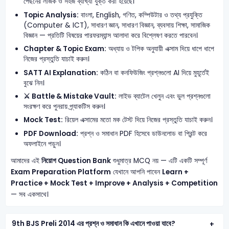
পেছনের লজিক ও সহজ ব্যাখ্যা যুক্ত করা হয়েছে।
Topic Analysis:
বাংলা, English, গণিত, কম্পিউটার ও তথ্য প্রযুক্তি
(Computer & ICT), সাধারণ জ্ঞান, সাধারণ বিজ্ঞান, ব্যবসায় শিক্ষা, সামাজিক
বিজ্ঞান — প্রতিটি বিষয়ের পারফরম্যান্স আলাদা করে বিশ্লেষণ করতে পারবেন।
Chapter & Topic Exam:
অধ্যায় ও টপিক অনুযায়ী এক্সাম দিয়ে ধাপে ধাপে
নিজের প্রস্তুতি যাচাই করুন।
SATT AI Explanation:
কঠিন বা কনফিউজিং প্রশ্নগুলো AI দিয়ে মুহূর্তেই
বুঝে নিন।
⚔️ Battle & Mistake Vault:
লাইভ ব্যাটেল খেলুন এবং ভুল প্রশ্নগুলো
সংরক্ষণ করে পুনরায় প্র্যাকটিস করুন।
Mock Test:
রিয়েল এক্সামের মতো মক টেস্ট দিয়ে নিজের প্রস্তুতি যাচাই করুন।
PDF Download:
প্রশ্ন ও সমাধান PDF হিসেবে ডাউনলোড বা প্রিন্ট করে
অফলাইনে পড়ুন।
আমাদের এই
নিয়োগ Question Bank
শুধুমাত্র MCQ নয় — এটি একটি সম্পূর্ণ
Exam Preparation Platform
যেখানে আপনি পাবেন
Learn +
Practice + Mock Test + Improve + Analysis + Competition
— সব একসাথে।
9th BJS Preli 2014 এর প্রশ্ন ও সমাধান কি এখানে পাওয়া যাবে?