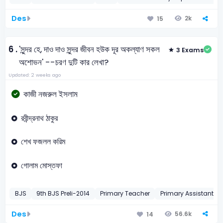
Des
2k
15
6 .
'সুন্দর হে, দাও দাও সুন্দর জীবন হউক দূর অকল্যাণ সকল
3 Exams
অশোভন' --চরণ দুটি কার লেখা?
Updated: 2 weeks ago
কাজী নজরুল ইসলাম
রবীন্দ্রনাথ ঠাকুর
শেখ ফজলল করিম
গোলাম মোস্তফা
BJS
9th BJS Preli-2014
Primary Teacher
Primary Assistant T
Des
56.6k
14