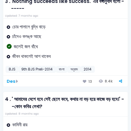
3 .
'Nothing succeeds like success.' এর বঙ্গানুবাদ হলো -
-----
Updated: 7 months ago
চোর পালালে বুদ্ধি বাড়ে
চাঁদেও কলঙ্ক আছে
জলেই জল বাঁধে
জীবন থাকলেই আশ থাকেব
BJS
9th BJS Preli-2014
বাংলা
অনুবাদ
2014
Des
8.4k
13
4 .
' আমাদের দেশে হবে সেই ছেলে কবে, কথায় না বড় হয়ে কাজে বড় হবে।' -
-কোন কবির লেখা?
Updated: 8 months ago
কামিনী রায়