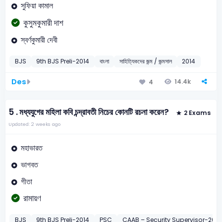
সুফিয়া কামাল
কুসুমকুমারী দাশ
স্বর্ণকুমারী দেবী
BJS
9th BJS Preli-2014
বাংলা
সাহিত্যিকদের জন্ম / জন্মসাল
2014
Des
14.4k
4
5 .
মধ্যযুগের মহিলা কবি চন্দ্রাবতী নিচের কোনটি রচনা করেন?
2 Exams
Updated: 2 weeks ago
মহাভারত
ভাগবত
গীতা
রামায়ণ
BJS
9th BJS Preli-2014
PSC
CAAB – Security Supervisor-202