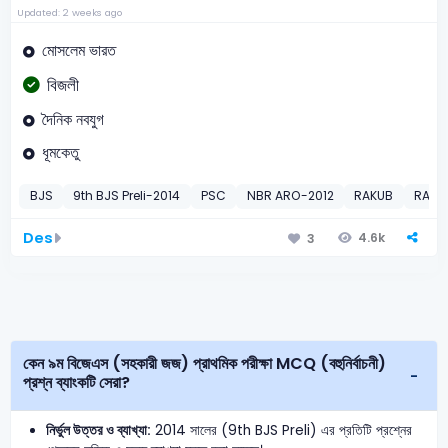
Updated: 2 weeks ago
মোসলেম ভারত
বিজলী
দৈনিক নবযুগ
ধূমকেতু
BJS
9th BJS Preli-2014
PSC
NBR ARO-2012
RAKUB
RAKUB
Des
4.6k
3
কেন ৯ম বিজেএস (সহকারী জজ) প্রাথমিক পরীক্ষা MCQ (বহুনির্বাচনী)
প্রশ্ন ব্যাংকটি সেরা?
নির্ভুল উত্তর ও ব্যাখ্যা:
2014 সালের (9th BJS Preli) এর প্রতিটি প্রশ্নের