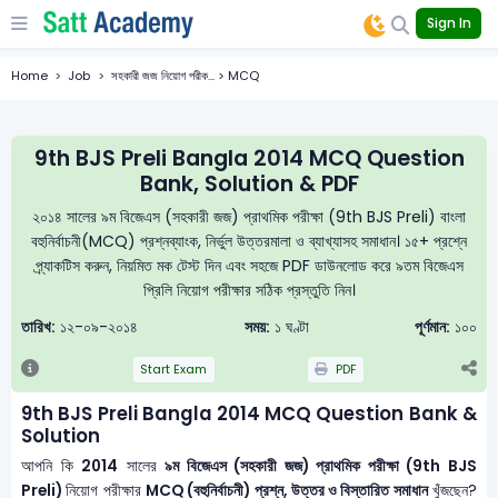
Sign In
Home
Job
সহকারী জজ নিয়োগ পরীক... > MCQ
9th BJS Preli Bangla 2014 MCQ Question
Bank, Solution & PDF
২০১৪ সালের ৯ম বিজেএস (সহকারী জজ) প্রাথমিক পরীক্ষা (9th BJS Preli) বাংলা
বহুনির্বাচনী(MCQ) প্রশ্নব্যাংক, নির্ভুল উত্তরমালা ও ব্যাখ্যাসহ সমাধান। ১৫+ প্রশ্নে
প্র্যাকটিস করুন, নিয়মিত মক টেস্ট দিন এবং সহজে PDF ডাউনলোড করে ৯তম বিজেএস
প্রিলি নিয়োগ পরীক্ষার সঠিক প্রস্তুতি নিন।
তারিখ:
১২-০৯-২০১৪
সময়:
১ ঘণ্টা
পূর্ণমান:
১০০
Start Exam
PDF
9th BJS Preli Bangla 2014 MCQ Question Bank &
Solution
আপনি কি
2014
সালের
৯ম বিজেএস (সহকারী জজ) প্রাথমিক পরীক্ষা (9th BJS
Preli)
নিয়োগ পরীক্ষার
MCQ (বহুনির্বাচনী) প্রশ্ন, উত্তর ও বিস্তারিত সমাধান
খুঁজছেন?