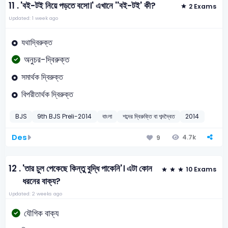
11 .
'বই-টই নিয়ে পড়তে বসো।' এখানে ''বই-টই' কী?
2 Exams
Updated: 1 week ago
যথাদ্বিরুক্ত
অনুচর-দ্বিরুক্ত
সমার্থক দ্বিরুক্ত
বিপরীতার্থক দ্বিরুক্ত
BJS
9th BJS Preli-2014
বাংলা
শব্দের দ্বিরুক্তি বা শব্দদ্বৈত
2014
Des
4.7k
9
12 .
'তার চুল পেকেছে কিন্তু বুদ্ধি পাকেনি'। এটা কোন
10 Exams
ধরনের বাক্য?
Updated: 2 weeks ago
যৌগিক বাক্য