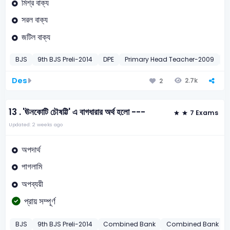
মিশ্র বাক্য
সরল বাক্য
জটিল বাক্য
BJS
9th BJS Preli-2014
DPE
Primary Head Teacher-2009
P
Des
2.7k
2
13 .
'ঊনকোটি চৌষট্টি' এ বাগধারার অর্থ হলো ---
7 Exams
Updated: 2 weeks ago
অপদার্থ
পাগলামি
অপব্যয়ী
প্রায় সম্পূর্ণ
BJS
9th BJS Preli-2014
Combined Bank
Combined Bank Offic