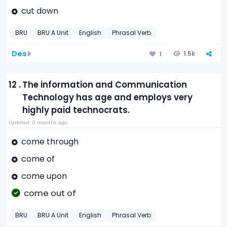
cut down
BRU
BRU A Unit
English
Phrasal Verb
Des
1.5k
1
12 .
The information and Communication
Technology has age and employs very
highly paid technocrats.
Updated: 9 months ago
come through
come of
come upon
come out of
BRU
BRU A Unit
English
Phrasal Verb