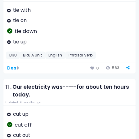
tie with
tie on
tie down
tie up
BRU
BRU A Unit
English
Phrasal Verb
Des
583
0
11 .
Our electricity was-----for about ten hours
today.
Updated: 9 months ago
cut up
cut off
cut out