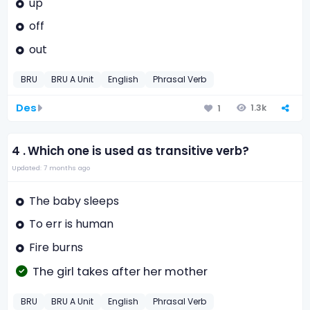
up
off
out
BRU
BRU A Unit
English
Phrasal Verb
Des
1.3k
1
4 .
Which one is used as transitive verb?
Updated: 7 months ago
The baby sleeps
To err is human
Fire burns
The girl takes after her mother
BRU
BRU A Unit
English
Phrasal Verb