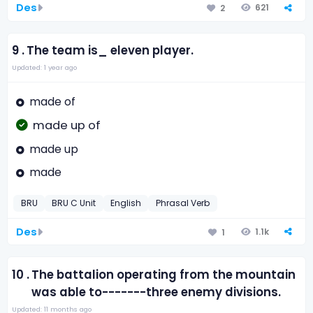
Des
621
2
9 .
The team is_ eleven player.
Updated: 1 year ago
made of
made up of
made up
made
BRU
BRU C Unit
English
Phrasal Verb
Des
1.1k
1
10 .
The battalion operating from the mountain
was able to-------three enemy divisions.
Updated: 11 months ago