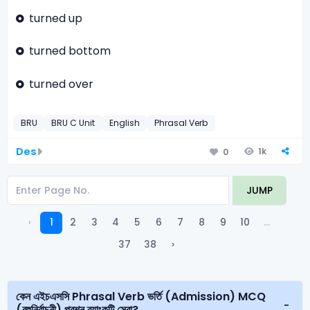
turned up
turned bottom
turned over
BRU
BRU C Unit
English
Phrasal Verb
Des
1k
0
JUMP
‹
1
2
3
4
5
6
7
8
9
10
...
37
38
›
কেন এইচএসসি Phrasal Verb ভর্তি (Admission) MCQ
(বহুনির্বাচনী) প্রশ্ন ব্যাংকটি সেরা?