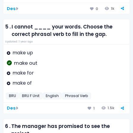
Des
1k
0
5 .
I cannot ____ your words. Choose the
correct phrasal verb to fill in the gap.
Updated: 1 year ago
make up
make out
make for
make of
BRU
BRU F Unit
English
Phrasal Verb
Des
1.5k
1
6 .
The manager has promised to see the