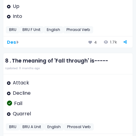
Up
Into
BRU
BRU F Unit
English
Phrasal Verb
Des
1.7k
4
8 .
The meaning of 'Fall through' is-----
Updated: 11 months ago
Attack
Decline
Fail
Quarrel
BRU
BRU A Unit
English
Phrasal Verb