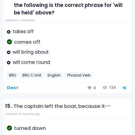
the following is the correct phrase for 'will
be held' above?
Updated: 1 week ago
takes off
comes off
will bring about
will come round
BRU
BRU C Unit
English
Phrasal Verb
Des
739
0
15 .
The captain left the boat, because it--
Updated: 9 months ago
turned down