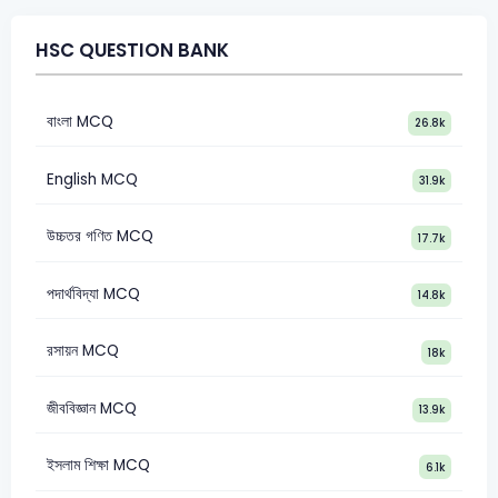
HSC QUESTION BANK
বাংলা MCQ
26.8k
English MCQ
31.9k
উচ্চতর গণিত MCQ
17.7k
পদার্থবিদ্যা MCQ
14.8k
রসায়ন MCQ
18k
জীববিজ্ঞান MCQ
13.9k
ইসলাম শিক্ষা MCQ
6.1k