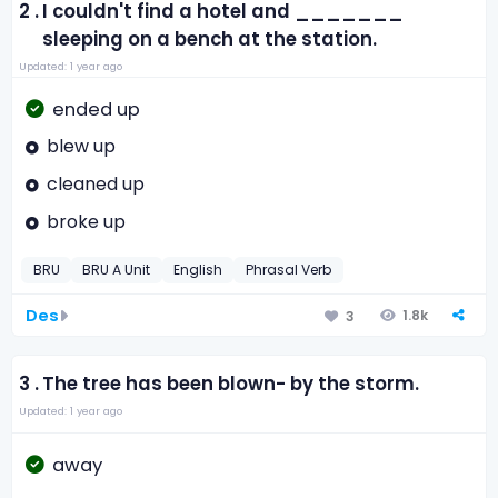
2 .
I couldn't find a hotel and _______
sleeping on a bench at the station.
Updated: 1 year ago
ended up
blew up
cleaned up
broke up
BRU
BRU A Unit
English
Phrasal Verb
Des
1.8k
3
3 .
The tree has been blown- by the storm.
Updated: 1 year ago
away