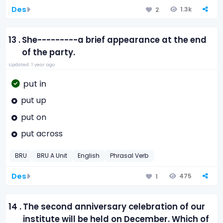
Des
1.3k
2
13 .
She---------a brief appearance at the end
of the party.
Updated: 1 year ago
put in
put up
put on
put across
BRU
BRU A Unit
English
Phrasal Verb
Des
475
1
14 .
The second anniversary celebration of our
institute will be held on December. Which of