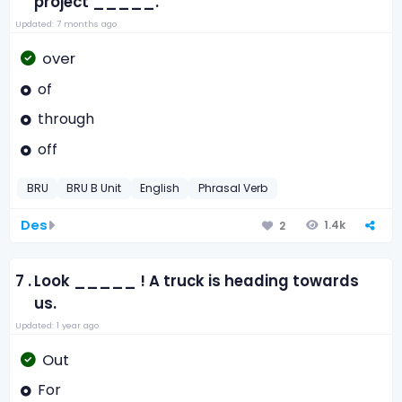
project _____.
Updated: 7 months ago
over
of
through
off
BRU
BRU B Unit
English
Phrasal Verb
Des
1.4k
2
7 .
Look _____ ! A truck is heading towards
us.
Updated: 1 year ago
Out
For