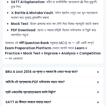
SATT AI Explanation:
কঠিন বা কনফিউজিং প্রশ্নগুলো AI দিয়ে মুহূর্তেই
বুঝে নিন।
⚔️ Battle & Mistake Vault:
লাইভ ব্যাটেল খেলুন এবং ভুল প্রশ্নগুলো
সংরক্ষণ করে পুনরায় প্র্যাকটিস করুন।
Mock Test:
রিয়েল এক্সামের মতো মক টেস্ট দিয়ে নিজের প্রস্তুতি যাচাই করুন।
PDF Download:
প্রশ্ন ও সমাধান PDF হিসেবে ডাউনলোড বা প্রিন্ট করে
অফলাইনে পড়ুন।
আমাদের এই
ভর্তি Question Bank
শুধুমাত্র MCQ নয় — এটি একটি সম্পূর্ণ
Exam Preparation Platform
যেখানে আপনি পাবেন
Learn +
Practice + Mock Test + Improve + Analysis + Competition
— সব একসাথে।
BRU A Unit 2014 এর প্রশ্ন ও সমাধান কি এখানে পাওয়া যাবে?
আমি কি এই প্রশ্নগুলোর PDF ডাউনলোড করতে পারব?
স্যাট একাডেমির প্রশ্নোত্তরগুলো কতটা নির্ভুল?
SATT AI কীভাবে আমাকে সাহায্য করবে?