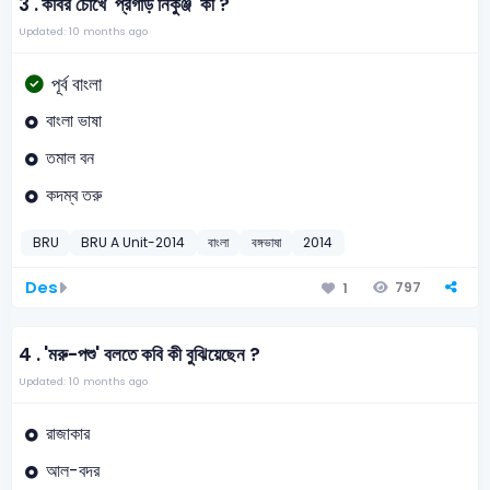
3 .
কবির চোখে ‌‌'প্রগাড়‌ নিকুঞ্জ‌‍‍' কী ?
Updated: 10 months ago
পূর্ব বাংলা
বাংলা ভাষা
তমাল বন
কদম্ব তরু
BRU
BRU A Unit-2014
বাংলা
বঙ্গভাষা
2014
Des
797
1
4 .
'মরু-পশু' বলতে কবি কী বুঝিয়েছেন ?
Updated: 10 months ago
রাজাকার
আল-বদর