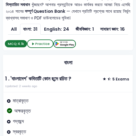
বিস্তারিত সমাধান
খুঁজছেন? আপনার প্রস্তুতিকে আরও কার্যকর করতে আমরা নিয়ে এসেছি
২০১৪ সালের
সম্পূর্ণ Question Bank
— যেখানে প্রতিটি প্রশ্নের সাথে রয়েছে নির্ভুল
ব্যাখ্যাসহ সমাধাণ ও PDF ডাউনলোডের সুবিধা।
All
বাংলা: 31
English: 24
জীববিজ্ঞান: 1
সাধারণ জ্ঞান: 16
সাধ
MCQ:
4.1k
Practice
বাংলা
1 .
'বাংলাদেশ' কবিতাটি কোন ছন্দে রচিত ?
5 Exams
Updated: 2 weeks ago
মাত্রাবৃত্ত
অক্ষরবৃত্ত
গদ্যছন্দ
স্বরবৃত্ত