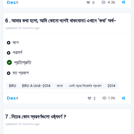
Des
4.2k
0
6 .
আমার কথা হলো, আমি কোনো দলেই থাকবোনা। এখানে 'কথা' অর্থ-
Updated: 8 months ago
বচন
পরামর্শ
প্রতিশ্রুতি
মত প্রকাশ
BRU
BRU A Unit-2014
বাংলা
একই শব্দের বিন্নার্থক প্রয়োগ
2014
Des
1.3k
2
7 .
নিচের কোন স্বরবর্ণগুলো ওষ্ঠ্যবর্ণ ?
Updated: 8 months ago