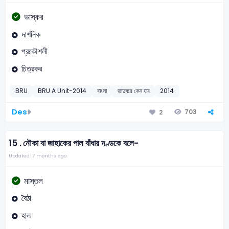
ভাস্কর
দার্শনিক
প্রকৌশলী
চিত্রকর
BRU
BRU A Unit-2014
বাংলা
জাদুঘরে কেন যাব
2014
Des
703
2
15 .
নৌকা বা জাহাকের পাল বাঁধার দণ্ডকে বলে-
Updated: 7 months ago
মাস্তল
বৈঠা
হাল