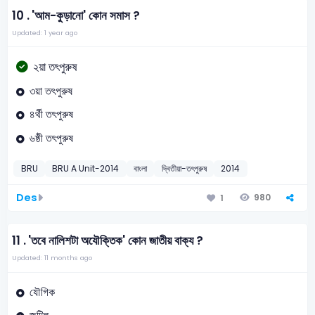
10 .
'আম-কুড়ানো' কোন সমাস ?
Updated: 1 year ago
২য়া তৎপুরুষ
৩য়া তৎপুরুষ
৪র্থী তৎপুরুষ
৬ষ্ঠী তৎপুরুষ
BRU
BRU A Unit-2014
বাংলা
দ্বিতীয়া-তৎপুরুষ
2014
Des
980
1
11 .
'তবে নালিশটা অযৌক্তিক' কোন জাতীয় বাক্য ?
Updated: 11 months ago
যৌগিক