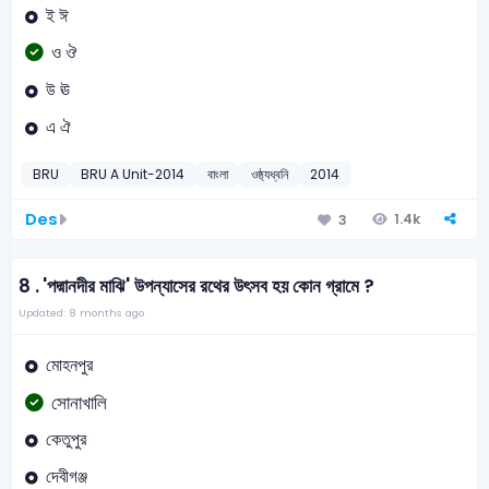
ই ঈ
ও ঔ
উ ঊ
এ ঐ
BRU
BRU A Unit-2014
বাংলা
ওষ্ঠ্যধ্বনি
2014
Des
1.4k
3
8 .
'পদ্মানদীর মাঝি' উপন্যাসের রথের উৎসব হয় কোন গ্রামে ?
Updated: 8 months ago
মোহনপুর
সোনাখালি
কেতুপুর
দেবীগঞ্জ