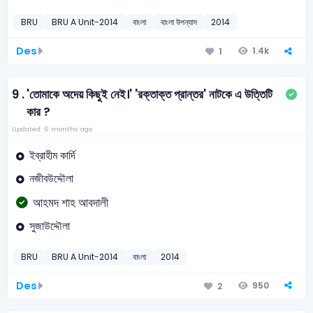
BRU
BRU A Unit-2014
বাংলা
বাংলা উপন্যাস
2014
Des
1.4k
1
9 .
'তোমাকে অদেয় কিছুই নেই।' 'রক্তাক্ত প্রান্তর' নাটকে এ উত্তিটি
কার ?
Updated: 6 months ago
ইব্রাহীম কার্দি
নজীবউদ্দৌলা
আহমদ শাহ আবদালী
সুজাউদ্দৌলা
BRU
BRU A Unit-2014
বাংলা
2014
Des
950
2