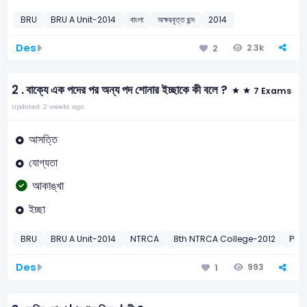
BRU
BRU A Unit-2014
বাংলা
অক্ষরবৃত্ত ছন্দ
2014
Des
2.3k
2
2 .
বাক্যে এক পদের পর অন্য পদ শোনার ইচ্ছাকে কী বলে ?
7 Exams
Updated: 2 weeks ago
আসত্তি
যোগ্যতা
আকাঙ্খা
ইচ্ছা
BRU
BRU A Unit-2014
NTRCA
8th NTRCA College-2012
Pri
Des
993
1