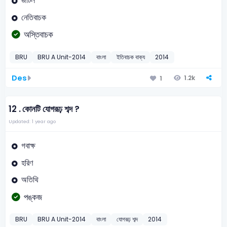
জটিল
নেতিবাচক
অস্তিবাচক
BRU
BRU A Unit-2014
বাংলা
ইতিবাচক বাক্য
2014
Des
1.2k
1
12 .
কোনটি যোগরূঢ় শব্দ ?
Updated: 1 year ago
গবাক্ষ
হরিণ
অতিথি
পঙ্কজ
BRU
BRU A Unit-2014
বাংলা
যোগরূঢ় শব্দ
2014