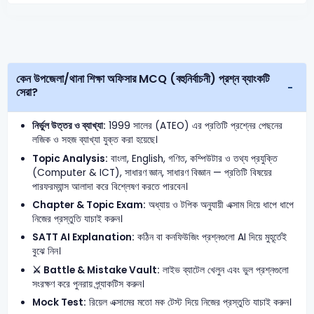
কেন উপজেলা/থানা শিক্ষা অফিসার MCQ (বহুনির্বাচনী) প্রশ্ন ব্যাংকটি
সেরা?
নির্ভুল উত্তর ও ব্যাখ্যা:
1999 সালের (ATEO) এর প্রতিটি প্রশ্নের পেছনের
লজিক ও সহজ ব্যাখ্যা যুক্ত করা হয়েছে।
Topic Analysis:
বাংলা, English, গণিত, কম্পিউটার ও তথ্য প্রযুক্তি
(Computer & ICT), সাধারণ জ্ঞান, সাধারণ বিজ্ঞান — প্রতিটি বিষয়ের
পারফরম্যান্স আলাদা করে বিশ্লেষণ করতে পারবেন।
Chapter & Topic Exam:
অধ্যায় ও টপিক অনুযায়ী এক্সাম দিয়ে ধাপে ধাপে
নিজের প্রস্তুতি যাচাই করুন।
SATT AI Explanation:
কঠিন বা কনফিউজিং প্রশ্নগুলো AI দিয়ে মুহূর্তেই
বুঝে নিন।
⚔️ Battle & Mistake Vault:
লাইভ ব্যাটেল খেলুন এবং ভুল প্রশ্নগুলো
সংরক্ষণ করে পুনরায় প্র্যাকটিস করুন।
Mock Test:
রিয়েল এক্সামের মতো মক টেস্ট দিয়ে নিজের প্রস্তুতি যাচাই করুন।