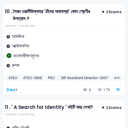
10 .
সৈয়দ ওয়ালীউল্লাহর 'চাঁদের অমাবস্যা' কোন শ্রেণীর
2 Exams
উপন্যাস ?
Updated: 2 weeks ago
সামাজিক
আত্মজৈবনিক
মনোসমীক্ষণমূলক
রুপক
ATEO
ATEO-1999
PSC
DIP Assistant Director-2007
বাংলা
সৈ
Des
1.7k
6
11 .
' A Search for Identity ' বইটি কার লেখা?
2 Exams
Updated: 2 weeks ago
কবীর চৌধুরী