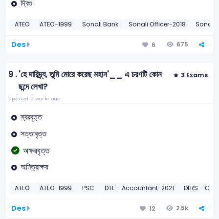
দ্বিগু
ATEO
ATEO-1999
Sonali Bank
Sonali Officer-2018
Sonali 
Des
675
6
9 .
'হে দারিদ্র্য, তুমি মোরে করেছ মহান'__ এ চরণটি কোন
3 Exams
ছন্দে লেখা?
Updated: 2 weeks ago
স্বরবৃত্ত
সত্তাবৃত্ত
অক্ষরবৃত্ত
অমিত্রাক্ষর
ATEO
ATEO-1999
PSC
DTE – Accountant-2021
DLRS – Ch
Des
2.5k
12