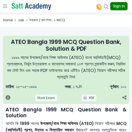
Sign In
Home
Job
উপজেলা / থানা শিক্ষা... > MCQ
ATEO Bangla 1999 MCQ Question Bank,
Solution & PDF
১৯৯৯ সালের উপজেলা/থানা শিক্ষা অফিসার (ATEO) বাংলা বহুনির্বাচনী(MCQ)
প্রশ্নব্যাংক, নির্ভুল উত্তরমালা ও ব্যাখ্যাসহ সমাধান। ১৩+ প্রশ্নে প্র্যাকটিস করুন, নিয়মিত
মক টেস্ট দিন এবং সহজে PDF ডাউনলোড করে এটিইও (ATEO) নিয়োগ পরীক্ষার সঠিক
প্রস্তুতি নিন।
তারিখ:
২৮-০৫-১৯৯৯
সময়:
১ ঘণ্টা
পূর্ণমান:
১০০
Start Exam
PDF
ATEO Bangla 1999 MCQ Question Bank &
Solution
আপনি কি
1999
সালের
উপজেলা/থানা শিক্ষা অফিসার (ATEO)
নিয়োগ পরীক্ষার
MCQ
(বহুনির্বাচনী) প্রশ্ন, উত্তর ও বিস্তারিত সমাধান
খুঁজছেন? আপনার প্রস্তুতিকে আরও