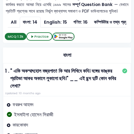
কার্যকর করতে আমরা নিয়ে এসেছি ১৯৯৯ সালের
সম্পূর্ণ Question Bank
— যেখানে
প্রতিটি প্রশ্নের সাথে রয়েছে নির্ভুল ব্যাখ্যাসহ সমাধাণ ও PDF ডাউনলোডের সুবিধা।
All
বাংলা: 14
English: 15
গণিত: 16
কম্পিউটার ও তথ
MCQ:
1.3k
Practice
বাংলা
1 .
" একি অকস্মাৎহোল বজ্রপাত! কি আর লিখিবে কবি। বঙ্গের ভাঙ্কর
প্রতিভা আকর অকালে লুকালো ছবি।" __ এই ছন্দ দুটি কোন কবির
লেখা?
Updated: 10 months ago
ফররুখ আহমদ
ইসমাইলা হোসেন সিরাজী
কায়কোবাদ