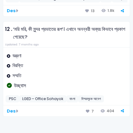
Des
1.8k
13
12 .
‘মরি মরি, কী সুন্দর প্রভাতের রূপ’। এখানে অনন্বয়ী অব্যয় কিভাবে প্রকাশ
পেয়েছে?
Updated: 7 months ago
যন্ত্রণা
বিরক্তি
সম্মতি
উচ্ছ্বাস
PSC
LGED – Office Sohayok
বাংলা
বিস্ময়সূচক আবেগ
Des
404
7