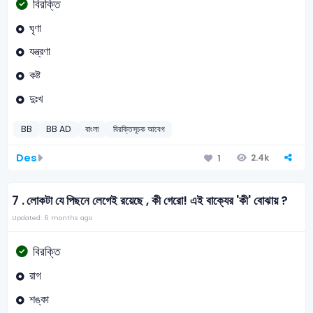
বিরক্তি
ঘৃণা
যন্ত্রণা
কষ্ট
দুঃখ
BB
BB AD
বাংলা
বিরক্তিসূচক আবেগ
Des
2.4k
1
7 .
লোকটা যে পিছনে লেগেই রয়েছে , কী গেরাে! এই বাক্যের 'কী' বোঝায় ?
Updated: 6 months ago
বিরক্তি
রাগ
শঙ্কা