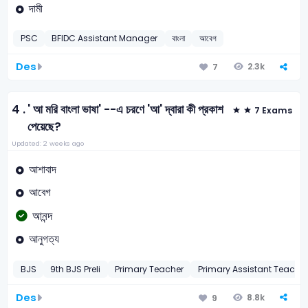
দামী
PSC
BFIDC Assistant Manager
বাংলা
আবেগ
Des
2.3k
7
4 .
' আ মরি বাংলা ভাষা' --এ চরণে 'আ' দ্বারা কী প্রকাশ
7 Exams
পেয়েছে?
Updated: 2 weeks ago
আশাবাদ
আবেগ
আনন্দ
আনুগত্য
BJS
9th BJS Preli
Primary Teacher
Primary Assistant Teache
Des
8.8k
9