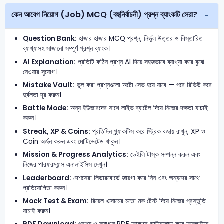
কেন আবেগ নিয়োগ (Job) MCQ (বহুনির্বাচনী) প্রশ্ন ব্যাংকটি সেরা?
Question Bank:
হাজার হাজার MCQ প্রশ্ন, নির্ভুল উত্তর ও বিস্তারিত
ব্যাখ্যাসহ সাজানো সম্পূর্ণ প্রশ্ন ব্যাংক।
AI Explanation:
প্রতিটি কঠিন প্রশ্ন AI দিয়ে সহজভাবে ব্যাখ্যা করে বুঝে
নেওয়ার সুযোগ।
Mistake Vault:
ভুল করা প্রশ্নগুলো অটো সেভ হয়ে যাবে — পরে রিভিউ করে
দুর্বলতা দূর করুন।
Battle Mode:
অন্য ইউজারদের সাথে লাইভ ব্যাটেল দিয়ে নিজের দক্ষতা যাচাই
করুন।
Streak, XP & Coins:
প্রতিদিন প্র্যাকটিস করে স্ট্রিক বজায় রাখুন, XP ও
Coin অর্জন করুন এবং মোটিভেটেড থাকুন।
Mission & Progress Analytics:
ডেইলি টাস্ক সম্পন্ন করুন এবং
নিজের পারফরম্যান্স এনালাইসিস দেখুন।
Leaderboard:
দেশসেরা লিডারবোর্ডে জায়গা করে নিন এবং অন্যদের সাথে
প্রতিযোগিতা করুন।
Mock Test & Exam:
রিয়েল এক্সামের মতো মক টেস্ট দিয়ে নিজের প্রস্তুতি
যাচাই করুন।