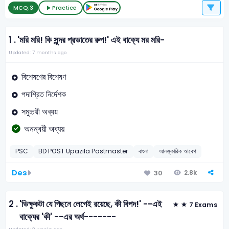
MCQ:
3
Practice
1 .
'মরি মরি! কি সুন্দর প্রভাতের রুপ!' এই বাক্যে মর মরি-
Updated: 7 months ago
বিশেষণের বিশেষণ
পদাশ্রিত নির্দেশক
সমুচ্চয়ী অব্যয়
অনন্বয়ী অব্যয়
PSC
BD POST Upazila Postmaster
বাংলা
আলঙ্কারিক আবেগ
Des
2.8k
30
2 .
'ভিক্ষুকটা যে পিছনে লেগেই রয়েছে, কী বিপদ!' --এই
7 Exams
বাক্যের 'কী' --এর অর্থ-------