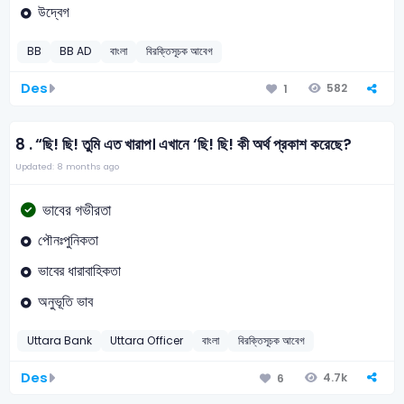
উদ্বেগ
BB
BB AD
বাংলা
বিরক্তিসূচক আবেগ
Des
582
1
8 .
“ছি! ছি! তুমি এত খারাপ। এখানে ‘ছি! ছি! কী অর্থ প্রকাশ করেছে?
Updated: 8 months ago
ভাবের গভীরতা
পৌনঃপুনিকতা
ভাবের ধারাবাহিকতা
অনুভূতি ভাব
Uttara Bank
Uttara Officer
বাংলা
বিরক্তিসূচক আবেগ
Des
4.7k
6