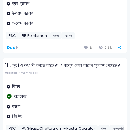
ব্যঙ্গ প্রকাশ
উপহাস প্রকাশ
অপেক্ষ প্রকাশ
PSC
BR Pointsman
বাংলা
আবেগ
Des
2.5k
6
11 .
“দূর। এ কথা কি বলতে আছে?” এ বাক্যে কোন আবেগ প্রকাশ পেয়েছে?
Updated: 7 months ago
বিস্ময়
অলংকার
করুণা
বিরক্তি
PSC
PMG East, Chattogram – Postal Operator
বাংলা
আলঙ্কারিক আ