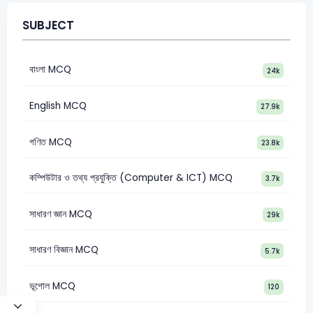
SUBJECT
বাংলা MCQ
24k
English MCQ
27.9k
গণিত MCQ
23.8k
কম্পিউটার ও তথ্য প্রযুক্তি (Computer & ICT) MCQ
3.7k
সাধারণ জ্ঞান MCQ
29k
সাধারণ বিজ্ঞান MCQ
5.7k
ভূগোল MCQ
120