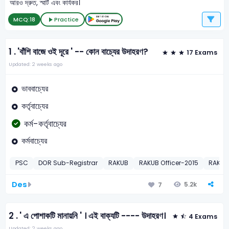
আরও দ্রুত, স্মার্ট এবং কার্যকর।
MCQ:
18
Practice
1 .
'বাঁশি বাজে ওই দূরে ' -- কোন বাচ্যের উদাহরণ?
17 Exams
Updated: 2 weeks ago
ভাববাচ্যের
কর্তৃবাচ্যের
কর্ম-কর্তৃবাচ্যের
কর্মবাচ্যের
PSC
DOR Sub-Registrar
RAKUB
RAKUB Officer-2015
RAKUB 
Des
5.2k
7
2 .
' এ পোশাকটি মানায়নি ' । এই বাক্যটি ---- উদাহরণ।
4 Exams
Updated: 2 weeks ago