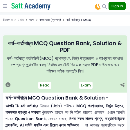
Sign In
Home
Job
বাংলা
বাংলা ভাষা (ব্যাকরণ)
কর্ম-কর্তাবাচ্য > MCQ
কর্ম-কর্তাবাচ্য MCQ Question Bank, Solution &
PDF
কর্ম-কর্তাবাচ্য বহুনির্বাচনী(MCQ) প্রশ্নব্যাংক, নির্ভুল উত্তরমালা ও ব্যাখ্যাসহ সমাধান।
৫+ প্রশ্নে প্র্যাকটিস করুন, নিয়মিত মক টেস্ট দিন এবং সহজে PDF ডাউনলোড করে
পরীক্ষার সঠিক প্রস্তুতি নিন।
Read
Exam
কর্ম-কর্তাবাচ্য MCQ Question Bank & Solution -
আপনি কি কর্ম-কর্তাবাচ্য
নিয়োগ (Job) পরীক্ষার
MCQ প্রশ্নব্যাংক, নির্ভুল উত্তর,
মানসম্মত ব্যাখ্যা ও সমাধান
খুঁজছেন? তাহলে আপনি সঠিক জায়গায় এসেছেন। এখানে আপনি
পাবেন
Question Bank
, যেখানে রয়েছে
বিগত সকল সালের প্রশ্ন, অধ্যায়ভিত্তিক
প্র্যাকটিস, AI ডাউট সলভিং এবং রিয়েল এক্সাম অভিজ্ঞতা
— যা আপনার প্রস্তুতিকে করবে