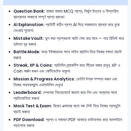
Question Bank:
হাজার হাজার MCQ প্রশ্ন, নির্ভুল উত্তর ও বিস্তারিত
ব্যাখ্যাসহ সাজানো সম্পূর্ণ প্রশ্ন ব্যাংক।
AI Explanation:
প্রতিটি কঠিন প্রশ্ন AI দিয়ে সহজভাবে ব্যাখ্যা করে বুঝে
নেওয়ার সুযোগ।
Mistake Vault:
ভুল করা প্রশ্নগুলো অটো সেভ হয়ে যাবে — পরে রিভিউ করে
দুর্বলতা দূর করুন।
Battle Mode:
অন্য ইউজারদের সাথে লাইভ ব্যাটেল দিয়ে নিজের দক্ষতা যাচাই
করুন।
Streak, XP & Coins:
প্রতিদিন প্র্যাকটিস করে স্ট্রিক বজায় রাখুন, XP ও
Coin অর্জন করুন এবং মোটিভেটেড থাকুন।
Mission & Progress Analytics:
ডেইলি টাস্ক সম্পন্ন করুন এবং
নিজের পারফরম্যান্স এনালাইসিস দেখুন।
Leaderboard:
দেশসেরা লিডারবোর্ডে জায়গা করে নিন এবং অন্যদের সাথে
প্রতিযোগিতা করুন।
Mock Test & Exam:
রিয়েল এক্সামের মতো মক টেস্ট দিয়ে নিজের প্রস্তুতি
যাচাই করুন।
PDF Download:
প্রশ্ন ও সমাধান PDF আকারে ডাউনলোড করে অফলাইনে
পড়াশোনা করুন।