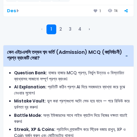
Des
1k
1
‹
1
2
3
4
›
কেন এইচএসসি তদ্ভব শব্দ ভর্তি (Admission) MCQ (বহুনির্বাচনী)
প্রশ্ন ব্যাংকটি সেরা?
Question Bank:
হাজার হাজার MCQ প্রশ্ন, নির্ভুল উত্তর ও বিস্তারিত
ব্যাখ্যাসহ সাজানো সম্পূর্ণ প্রশ্ন ব্যাংক।
AI Explanation:
প্রতিটি কঠিন প্রশ্ন AI দিয়ে সহজভাবে ব্যাখ্যা করে বুঝে
নেওয়ার সুযোগ।
Mistake Vault:
ভুল করা প্রশ্নগুলো অটো সেভ হয়ে যাবে — পরে রিভিউ করে
দুর্বলতা দূর করুন।
Battle Mode:
অন্য ইউজারদের সাথে লাইভ ব্যাটেল দিয়ে নিজের দক্ষতা যাচাই
করুন।
Streak, XP & Coins:
প্রতিদিন প্র্যাকটিস করে স্ট্রিক বজায় রাখুন, XP ও
Coin অর্জন করুন এবং মোটিভেটেড থাকুন।