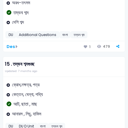
অরধ-তৎসম
তদ্ভব শব্দ
দেশি শব্দ
DU
Additional Questions
বাংলা
তদ্ভব শব্দ
Des
479
1
15 .
তদ্ভব শব্দগুচ্ছ
Updated: 7 months ago
ক্রোধ,নক্ষত্র, পত্র
কেত্তন, ঘেন্না, পথ্যি
আট, ছাতা , মাছ
আনারস , লিচু, হাকিম
DU
DU D Unit
বাংলা
তদ্ভব শব্দ