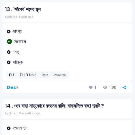
13 .
'সাঁকো' শব্দের মূল
Updated: 1 year ago
সাংখ্য
সংক্রম
সেতু
সাঙ্কো
DU
DU B Unit
বাংলা
তদ্ভব শব্দ
Des
1.8k
1
14 .
ওরে বাছা মাতৃকোষে রতনের রাজি। বাক্যটিতে বাছা শব্দটি ?
Updated: 9 months ago
তৎসম শব্দ