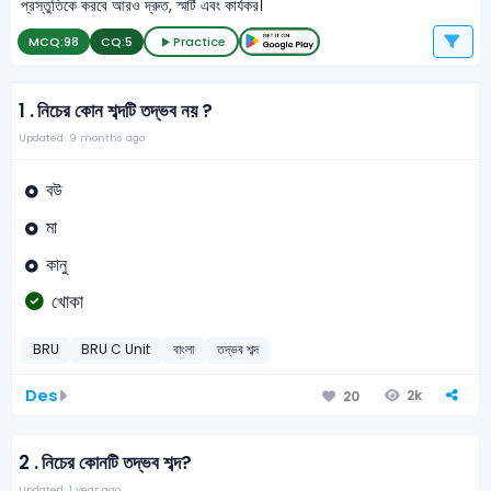
প্রস্তুতিকে করবে আরও দ্রুত, স্মার্ট এবং কার্যকর।
MCQ:
98
CQ:
5
Practice
1 .
নিচের কোন শব্দটি তদ্ভব নয় ?
Updated: 9 months ago
বউ
মা
কানু
খোকা
BRU
BRU C Unit
বাংলা
তদ্ভব শব্দ
Des
2k
20
2 .
নিচের কোনটি তদ্ভব শব্দ?
Updated: 1 year ago