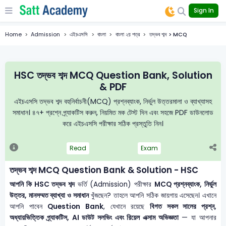
Sign In
Home
Admission
এইচএসসি
বাংলা
বাংলা ২য় পত্র
তদ্ভব শব্দ > MCQ
HSC তদ্ভব শব্দ MCQ Question Bank, Solution
& PDF
এইচএসসি তদ্ভব শব্দ বহুনির্বাচনী(MCQ) প্রশ্নব্যাংক, নির্ভুল উত্তরমালা ও ব্যাখ্যাসহ
সমাধান। ৪৭+ প্রশ্নে প্র্যাকটিস করুন, নিয়মিত মক টেস্ট দিন এবং সহজে PDF ডাউনলোড
করে এইচএসসি পরীক্ষার সঠিক প্রস্তুতি নিন।
Read
Exam
তদ্ভব শব্দ MCQ Question Bank & Solution - HSC
আপনি কি HSC তদ্ভব শব্দ
ভর্তি (Admission) পরীক্ষার
MCQ প্রশ্নব্যাংক, নির্ভুল
উত্তর, মানসম্মত ব্যাখ্যা ও সমাধান
খুঁজছেন? তাহলে আপনি সঠিক জায়গায় এসেছেন। এখানে
আপনি পাবেন
Question Bank
, যেখানে রয়েছে
বিগত সকল সালের প্রশ্ন,
অধ্যায়ভিত্তিক প্র্যাকটিস, AI ডাউট সলভিং এবং রিয়েল এক্সাম অভিজ্ঞতা
— যা আপনার