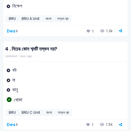
নিক্ষেপ
BRU
BRU A Unit
বাংলা
তদ্ভব শব্দ
Des
1.2k
1
4 .
নিচের কোন শব্দটি তদ্ভব নয়?
Updated: 1 year ago
বউ
মা
কানু
খোকা
BRU
BRU C Unit
বাংলা
তদ্ভব শব্দ
Des
1.3k
1