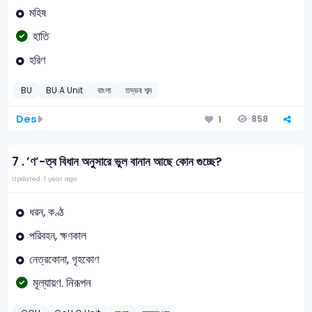
মহিষ
হাতি
হরিণ
BU
BU A Unit
বাংলা
তদ্ভব শব্দ
Des
858
1
7 .
’ণ’-ত্ব বিধান অনুসারে ভুল বানান আছে কোন গুচ্ছে?
Updated: 1 year ago
ধরন, কণ্ঠ
পরিবহন, ক্ষণকাল
নেত্রকোনা, গৃহকোণ
মূল্যায়ণ. নিরূপন