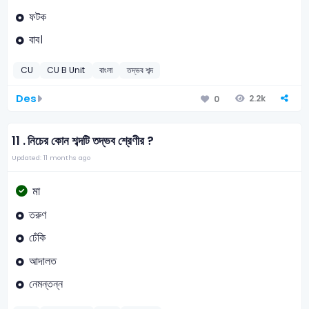
ফটক
বাব।
CU
CU B Unit
বাংলা
তদ্ভব শব্দ
Des
2.2k
0
11 .
নিচের কোন শব্দটি তদ্ভব শ্রেণীর ?
Updated: 11 months ago
মা
তরুণ
ঢেঁকি
আদালত
নেমন্তন্ন