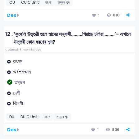
CU
CU C Unit
বাংলা
তদ্ভব শব্দ
Des
810
1
12 .
‘কুহেলি উত্তরী তলে মাঘের সন্যাসী.........গিয়াছে চলিয়া.........’- এখানে
উত্তরী কোন ধরণের শব্দ?
Updated: 8 months ago
তৎসম
অর্ধ-তৎসম
তদ্ভব
দেশী
বিদেশী
DU
DU C Unit
বাংলা
তদ্ভব শব্দ
Des
806
1