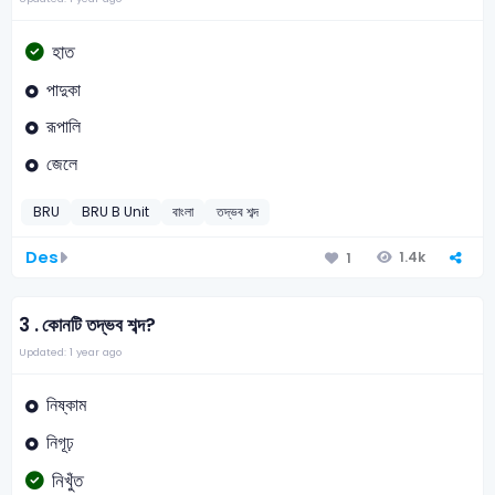
হাত
পাদুকা
রূপালি
জেলে
BRU
BRU B Unit
বাংলা
তদ্ভব শব্দ
Des
1.4k
1
3 .
কোনটি তদ্ভব শব্দ?
Updated: 1 year ago
নিষ্কাম
নিগূঢ়
নিখুঁত