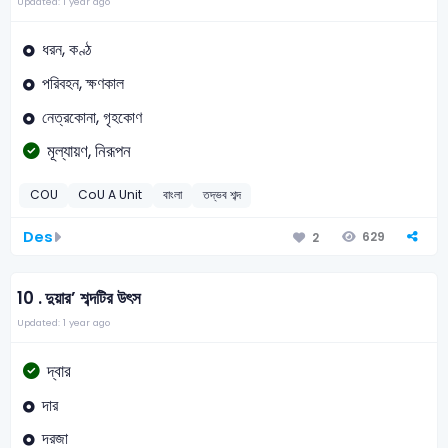
Updated: 1 year ago
ধরন, কণ্ঠ
পরিবহন, ক্ষণকাল
নেত্রকোনা, গৃহকোণ
মূল্যায়ণ, নিরূপন
COU
CoU A Unit
বাংলা
তদ্ভব শব্দ
Des
629
2
10 .
দুয়ার’ শব্দটির উৎস
Updated: 1 year ago
দ্বার
দার
দরজা