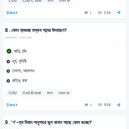
COU
CoU C Unit
বাংলা
তদ্ভব শব্দ
Des
2.5k
1
8 .
কোন শব্দগুচ্ছ তদ্ভব শব্দের উদহারণ?
Updated: 1 year ago
পাখি, চাঁদ
সূর্য, পৃথিবী
তফাত, আদালত
রাত্রি, বাবা
COU
CoU B Unit
বাংলা
তদ্ভব শব্দ
Des
938
1
9 .
’ণ’-ত্ব বিধান অনুসারে ভুল বানান আছে কোন গুচ্ছে?