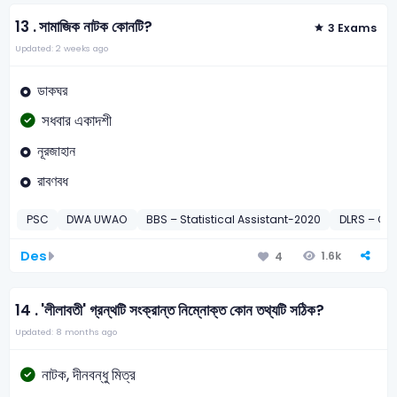
13 .
সামাজিক নাটক কোনটি?
3 Exams
Updated: 2 weeks ago
ডাকঘর
সধবার একাদশী
নূরজাহান
রাবণবধ
PSC
DWA UWAO
BBS – Statistical Assistant-2020
DLRS – C
Des
1.6k
4
14 .
'লীলাবতী' গ্রন্থটি সংক্রান্ত নিম্নােক্ত কোন তথ্যটি সঠিক?
Updated: 8 months ago
নাটক, দীনবন্ধু মিত্র