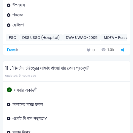
উপন্যাস
প্রহসন
ছোটগল্প
PSC
DSS USSO (Hospital)
DWA UWAO-2005
MOFA – Personal
Des
1.3k
0
11 .
'নিমচাঁদ' চরিত্রের সাক্ষাৎ পাওয়া যায় কোন গ্রন্থে?
Updated: 5 hours ago
সধবার একাদশী
আলালের ঘরের দুলাল
একেই বি বলে সভ্যতা?
নববাবু বিলাস