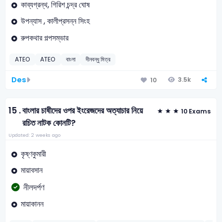
কাব্যগ্রন্থ, গিরিশ চন্দ্র ঘোষ
উপন্যাস , কালীপ্রসন্ন সিংহ
রুপকথার গল্পসম্ভার
ATEO
ATEO
বাংলা
দীনবন্ধু মিত্র
Des
3.5k
10
15 .
বাংলার চাষীদের ওপর ইংরেজদের অত্যাচার নিয়ে
10 Exams
রচিত নাটক কোনটি?
Updated: 2 weeks ago
কৃষ্ণকুমারী
মায়াবসান
নীলদর্পণ
মায়াকানন