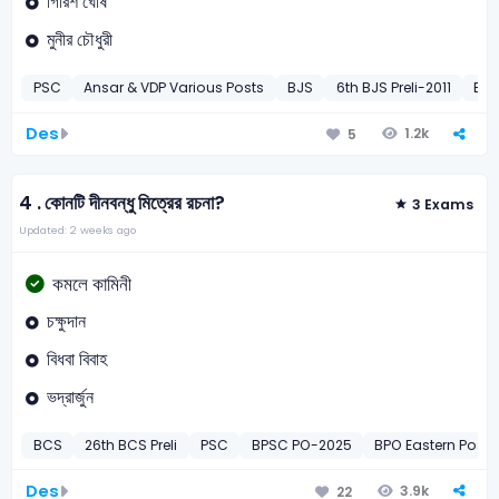
গিরিশ ঘোষ
মুনীর চৌধুরী
PSC
Ansar & VDP Various Posts
BJS
6th BJS Preli-2011
BCI
Des
1.2k
5
4 .
কোনটি দীনবন্ধু মিত্রের রচনা?
3 Exams
Updated: 2 weeks ago
কমলে কামিনী
চক্ষুদান
বিধবা বিবাহ
ভদ্রার্জুন
BCS
26th BCS Preli
PSC
BPSC PO-2025
BPO Eastern Post
Des
3.9k
22