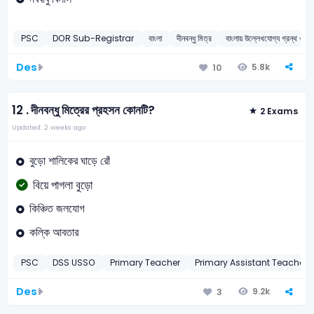
PSC
DOR Sub-Registrar
বাংলা
দীনবন্ধু মিত্র
বাংলায় উল্লেখযোগ্য গ্রন্থ ও চর
Des
5.8k
10
12 .
দীনবন্ধু মিত্রের প্রহসন কোনটি?
2 Exams
Updated: 2 weeks ago
বুড়ো শালিকের ঘাড়ে রোঁ
বিয়ে পাগলা বুড়ো
কিঞ্চিত জলযোগ
কল্কি আবতার
PSC
DSS USSO
Primary Teacher
Primary Assistant Teacher
Des
9.2k
3