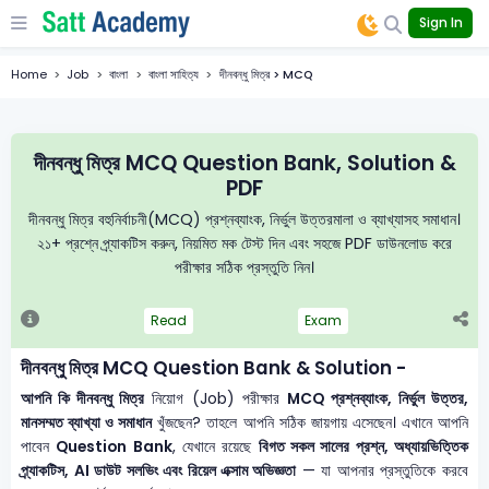
Sign In
Home
Job
বাংলা
বাংলা সাহিত্য
দীনবন্ধু মিত্র > MCQ
দীনবন্ধু মিত্র MCQ Question Bank, Solution &
PDF
দীনবন্ধু মিত্র বহুনির্বাচনী(MCQ) প্রশ্নব্যাংক, নির্ভুল উত্তরমালা ও ব্যাখ্যাসহ সমাধান।
২১+ প্রশ্নে প্র্যাকটিস করুন, নিয়মিত মক টেস্ট দিন এবং সহজে PDF ডাউনলোড করে
পরীক্ষার সঠিক প্রস্তুতি নিন।
Read
Exam
দীনবন্ধু মিত্র MCQ Question Bank & Solution -
আপনি কি দীনবন্ধু মিত্র
নিয়োগ (Job) পরীক্ষার
MCQ প্রশ্নব্যাংক, নির্ভুল উত্তর,
মানসম্মত ব্যাখ্যা ও সমাধান
খুঁজছেন? তাহলে আপনি সঠিক জায়গায় এসেছেন। এখানে আপনি
পাবেন
Question Bank
, যেখানে রয়েছে
বিগত সকল সালের প্রশ্ন, অধ্যায়ভিত্তিক
প্র্যাকটিস, AI ডাউট সলভিং এবং রিয়েল এক্সাম অভিজ্ঞতা
— যা আপনার প্রস্তুতিকে করবে