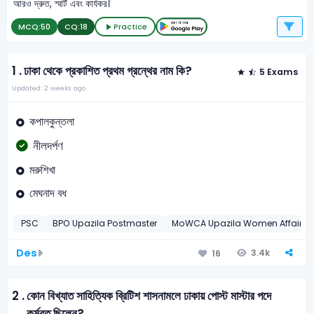
আরও দ্রুত, স্মার্ট এবং কার্যকর।
MCQ:
50
CQ:
18
Practice
1 .
ঢাকা থেকে প্রকাশিত প্রথম গ্রন্থের নাম কি?
5 Exams
Updated: 2 weeks ago
কপালকুন্তলা
নীলদর্পণ
মরুশিখা
মেঘনাদ বধ
PSC
BPO Upazila Postmaster
MoWCA Upazila Women Affairs Of
Des
3.4k
16
2 .
কোন বিখ্যাত সাহিত্যিক ব্রিটিশ শাসনামলে ঢাকায় পোস্ট মাস্টার পদে
কর্মরত ছিলেন?