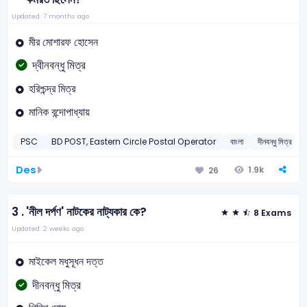
Updated: 7 months ago
মীর মোশারফ হোসেন
দ্বীনবন্ধু মিত্র
হরিশ্চন্দ্র মিত্র
মানিক বন্দোপাধ্যায়
PSC
BD POST, Eastern Circle Postal Operator
বাংলা
দীনবন্ধু মিত্র
Des
1.9k
26
3 .
'নীল দর্পণ' নাটকের নাট্যকার কে?
8 Exams
Updated: 2 weeks ago
মাইকেল মধুসূধন দত্ত
দীনবন্ধু মিত্র