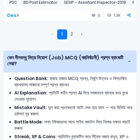
PSC
BD Post Estimator
SESIP – Assistant Inspector-2019
PKB
Des
1.2k
0
‹
1
2
›
কেন দীনবন্ধু মিত্র নিয়োগ (Job) MCQ (বহুনির্বাচনী) প্রশ্ন ব্যাংকটি
সেরা?
Question Bank:
হাজার হাজার MCQ প্রশ্ন, নির্ভুল উত্তর ও বিস্তারিত
ব্যাখ্যাসহ সাজানো সম্পূর্ণ প্রশ্ন ব্যাংক।
AI Explanation:
প্রতিটি কঠিন প্রশ্ন AI দিয়ে সহজভাবে ব্যাখ্যা করে বুঝে
নেওয়ার সুযোগ।
Mistake Vault:
ভুল করা প্রশ্নগুলো অটো সেভ হয়ে যাবে — পরে রিভিউ করে
দুর্বলতা দূর করুন।
Battle Mode:
অন্য ইউজারদের সাথে লাইভ ব্যাটেল দিয়ে নিজের দক্ষতা যাচাই
করুন।
Streak, XP & Coins:
প্রতিদিন প্র্যাকটিস করে স্ট্রিক বজায় রাখুন, XP ও