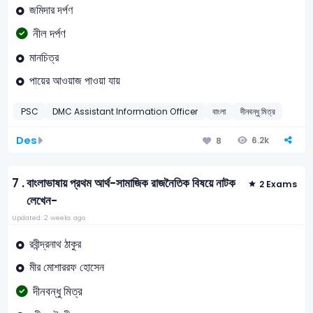
জমিদার দর্পণ
নীল দর্পণ
মানচিত্র
পায়ের আওয়াজ পাওয়া যায়
PSC
DMC Assistant Information Officer
বাংলা
দীনবন্ধু মিত্র
Des
6.2k
8
7 .
বাংলাভাষায় প্রথম আর্থ-সামাজিক রাজনৈতিক বিষয়ে নাটক
2 Exams
লেখেন-
Updated: 2 weeks ago
রবীন্দ্রনাথ ঠাকুর
মীর মোশাররফ হোসেন
দীনবন্ধু মিত্র