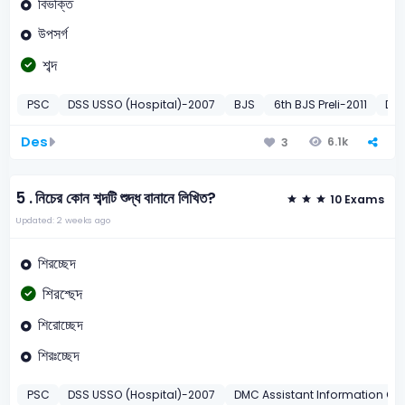
বিভক্তি
উপসর্গ
শব্দ
PSC
DSS USSO (Hospital)-2007
BJS
6th BJS Preli-2011
DGH
Des
6.1k
3
5 .
নিচের কোন শব্দটি শুদ্ধ বানানে লিখিত?
10 Exams
Updated: 2 weeks ago
শিরচ্ছেদ
শিরশ্ছেদ
শিরোচ্ছেদ
শিরঃচ্ছেদ
PSC
DSS USSO (Hospital)-2007
DMC Assistant Information Off