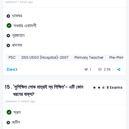
Updated: 1 week ago
ডাকঘর
সধবার একাদশী
নূরজাহান
রাবণবধ
PSC
DSS USSO (Hospital)-2007
Primary Teacher
Pre-Primar
Des
2.9k
1
15 .
'সুশিক্ষিত লোক মাত্রই স্ব শিক্ষিত'- এটি কোন
8 Exams
ধরনের বাক্য?
Updated: 2 weeks ago
সরল
জটিল