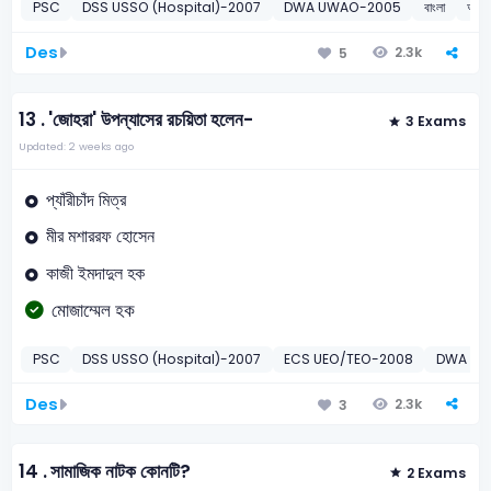
PSC
DSS USSO (Hospital)-2007
DWA UWAO-2005
বাংলা
অর্ধ-
Des
2.3k
5
13 .
'জোহরা' উপন্যাসের রচয়িতা হলেন-
3 Exams
Updated: 2 weeks ago
প্যাঁরীচাঁদ মিত্র
মীর মশাররফ হোসেন
কাজী ইমদাদুল হক
মোজাম্মেল হক
PSC
DSS USSO (Hospital)-2007
ECS UEO/TEO-2008
DWA UW
Des
2.3k
3
14 .
সামাজিক নাটক কোনটি?
2 Exams