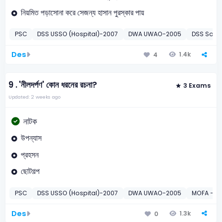
নিয়মিত পড়াসোনা করে সেজন্য হাসান পুরস্কার পায়
PSC
DSS USSO (Hospital)-2007
DWA UWAO-2005
DSS Socia
Des
1.4k
4
9 .
'নীলদর্পণ' কোন ধরনের রচনা?
3 Exams
Updated: 2 weeks ago
নাটক
উপন্যাস
প্রহসন
ছোটগল্প
PSC
DSS USSO (Hospital)-2007
DWA UWAO-2005
MOFA – Pe
Des
1.3k
0