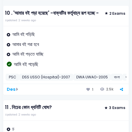
10 .
'আমার বই পড়া হয়েছে' -বাক্যটির কর্তৃবাচ্য রূপ হচ্ছে -
2 Exams
Updated: 2 weeks ago
আমি বই পড়িছি
আমার বই পরা হবে
আমি বই পড়তে যাচ্ছি
আমি বই পড়েছি
PSC
DSS USSO (Hospital)-2007
DWA UWAO-2005
বাংলা
বাচ্যা
Des
2.5k
1
11 .
নিচের কোন ধ্বনিটি ঘোষ?
3 Exams
Updated: 2 weeks ago
চ