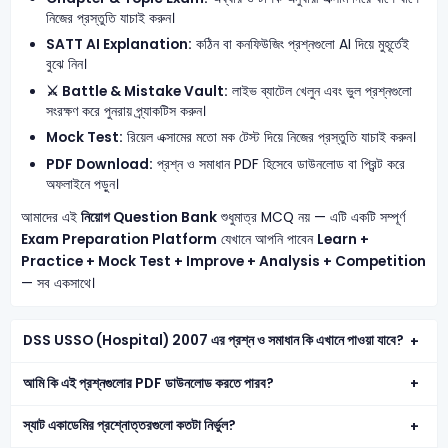
নিজের প্রস্তুতি যাচাই করুন।
SATT AI Explanation:
কঠিন বা কনফিউজিং প্রশ্নগুলো AI দিয়ে মুহূর্তেই
বুঝে নিন।
⚔️ Battle & Mistake Vault:
লাইভ ব্যাটেল খেলুন এবং ভুল প্রশ্নগুলো
সংরক্ষণ করে পুনরায় প্র্যাকটিস করুন।
Mock Test:
রিয়েল এক্সামের মতো মক টেস্ট দিয়ে নিজের প্রস্তুতি যাচাই করুন।
PDF Download:
প্রশ্ন ও সমাধান PDF হিসেবে ডাউনলোড বা প্রিন্ট করে
অফলাইনে পড়ুন।
আমাদের এই
নিয়োগ Question Bank
শুধুমাত্র MCQ নয় — এটি একটি সম্পূর্ণ
Exam Preparation Platform
যেখানে আপনি পাবেন
Learn +
Practice + Mock Test + Improve + Analysis + Competition
— সব একসাথে।
DSS USSO (Hospital) 2007 এর প্রশ্ন ও সমাধান কি এখানে পাওয়া যাবে?
আমি কি এই প্রশ্নগুলোর PDF ডাউনলোড করতে পারব?
স্যাট একাডেমির প্রশ্নোত্তরগুলো কতটা নির্ভুল?