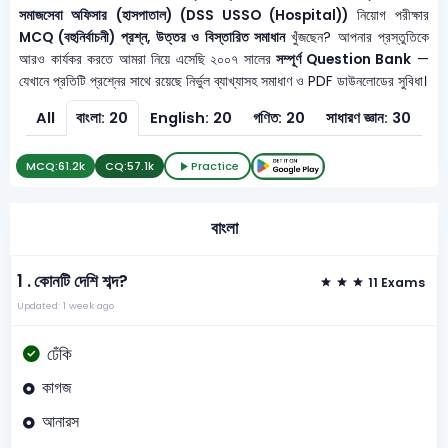
সমাজসেবা অফিসার (হাসপাতাল) (DSS USSO (Hospital))
নিয়োগ পরীক্ষার
MCQ (বহুনির্বাচনী) প্রশ্ন, উত্তর ও বিস্তারিত সমাধান
খুঁজছেন? আপনার প্রস্তুতিকে
আরও কার্যকর করতে আমরা নিয়ে এসেছি ২০০৭ সালের
সম্পূর্ণ Question Bank
—
যেখানে প্রতিটি প্রশ্নের সাথে রয়েছে নির্ভুল ব্যাখ্যাসহ সমাধাণ ও PDF ডাউনলোডের সুবিধা।
All
বাংলা: 20
English: 20
গণিত: 20
সাধারণ জ্ঞান: 30
সাধ
MCQ:
61.2k
CQ:
57.1k
Practice
বাংলা
1 .
কোনটি দেশি শব্দ?
11 Exams
Updated: 1 week ago
ঢেঁকি
কাগজ
আনারস