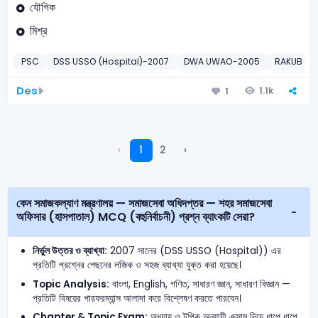
যৌগিক
মিশ্র
PSC
DSS USSO (Hospital)-2007
DWA UWAO-2005
RAKUB
Des
1.1k
1
‹
1
2
›
কেন সমাজকল্যাণ মন্ত্রণালয় — সমাজসেবা অধিদপ্তর — শহর সমাজসেবা
অফিসার (হাসপাতাল) MCQ (বহুনির্বাচনী) প্রশ্ন ব্যাংকটি সেরা?
নির্ভুল উত্তর ও ব্যাখ্যা:
2007 সালের (DSS USSO (Hospital)) এর
প্রতিটি প্রশ্নের পেছনের লজিক ও সহজ ব্যাখ্যা যুক্ত করা হয়েছে।
Topic Analysis:
বাংলা, English, গণিত, সাধারণ জ্ঞান, সাধারণ বিজ্ঞান —
প্রতিটি বিষয়ের পারফরম্যান্স আলাদা করে বিশ্লেষণ করতে পারবেন।
Chapter & Topic Exam:
অধ্যায় ও টপিক অনুযায়ী এক্সাম দিয়ে ধাপে ধাপে