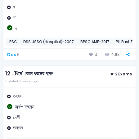
খ
প
দ
PSC
DSS USSO (Hospital)-2007
BPSC AME-2017
PLI East Zo
Des
4.9k
4
12 .
'খিদে' কোন ধরনের শব্দ?
2 Exams
Updated: 2 weeks ago
তৎসম
অর্ধ- তৎসম
দেশী
তদ্ভব