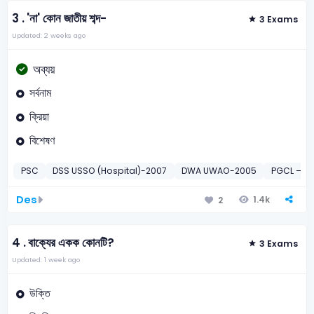
3 .
'না' কোন জাতীয় শব্দ-
3 Exams
Updated: 2 weeks ago
অব্যয়
সর্বনাম
ক্রিয়া
বিশেষণ
PSC
DSS USSO (Hospital)-2007
DWA UWAO-2005
PGCL – T
Des
1.4k
2
4 .
বাক্যের একক কোনটি?
3 Exams
Updated: 1 week ago
উক্তি