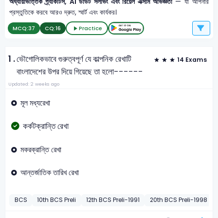
অধ্যায়ভিত্তিক প্র্যাকটিস, AI ডাউট সলভিং এবং রিয়েল এক্সাম অভিজ্ঞতা
— যা আপনার
প্রস্তুতিকে করবে আরও দ্রুত, স্মার্ট এবং কার্যকর।
MCQ:
37
CQ:
16
Practice
1 .
ভৌগোলিকভাবে গুরুত্বপূর্ণ যে কাল্পনিক রেখাটি
14 Exams
বাংলাদেশের উপর দিয়ে গিয়েছে তা হলো------
Updated: 2 weeks ago
মূল মধ্যরেখা
কর্কটক্রান্তি রেখা
মকরক্রান্তি রেখা
আন্তর্জাতিক তারিখ রেখা
BCS
10th BCS Preli
12th BCS Preli-1991
20th BCS Preli-1998