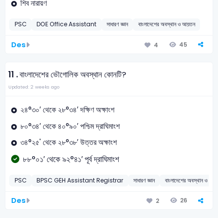
শিব নারায়ণ
PSC
DOE Office Assistant
সাধারণ জ্ঞান
বাংলাদেশের অবস্থান ও আয়তন
Des
45
4
11 .
বাংলাদেশের ভৌগোলিক অবস্থান কোনটি?
Updated: 2 weeks ago
২৪°৩০′ থেকে ২৮°৩৪′ দক্ষিণ অক্ষাংশ
৮০°৩৪′ থেকে ৪০°৯০′ পশ্চিম দ্রাঘিমাংশ
৩৪°২৫' থেকে ২৮°৩৮′ উত্তর অক্ষাংশ
৮৮°০১′ থেকে ৯২°৪১′ পূর্ব দ্রাঘিমাংশ
PSC
BPSC GEH Assistant Registrar
সাধারণ জ্ঞান
বাংলাদেশের অবস্থান ও আয়
Des
26
2