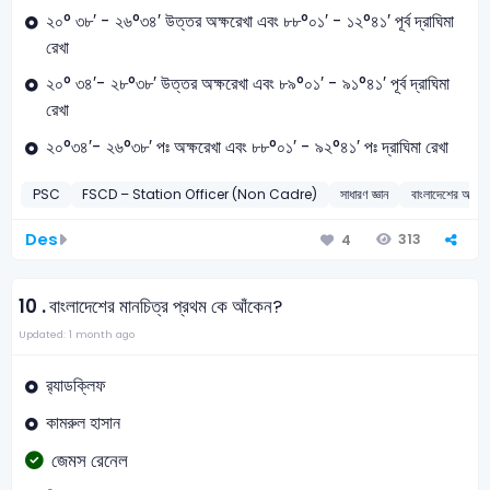
২০° ৩৮′ - ২৬°৩৪′ উত্তর অক্ষরেখা এবং ৮৮°০১′ - ১২°৪১′ পূর্ব দ্রাঘিমা
রেখা
২০° ৩৪′- ২৮°৩৮′ উত্তর অক্ষরেখা এবং ৮৯°০১′ - ৯১°৪১′ পূর্ব দ্রাঘিমা
রেখা
২০°৩৪′- ২৬°৩৮′ পঃ অক্ষরেখা এবং ৮৮°০১′ - ৯২°৪১′ পঃ দ্রাঘিমা রেখা
PSC
FSCD – Station Officer (Non Cadre)
সাধারণ জ্ঞান
বাংলাদেশের অবস্
Des
313
4
10 .
বাংলাদেশের মানচিত্র প্রথম কে আঁকেন?
Updated: 1 month ago
র‍্যাডক্লিফ
কামরুল হাসান
জেমস রেনেল