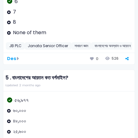
6
7
8
None of them
JB PLC
Janata Senior Officer
সাধারণ জ্ঞান
বাংলাদেশের অবস্থান ও আয়তন
Des
526
0
5 .
বাংলাদেশের আয়তন কত বর্গমাইল?
Updated: 2 months ago
৫৬,৯৭৭
৬০,০০০
৪৮,০০০
২৫,৬০০