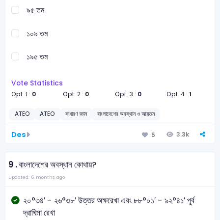
৯৫ তম
১০৯ তম
১৯৫ তম
Vote Statistics
Opt. 1 :
0
Opt. 2 :
0
Opt. 3 :
0
Opt. 4 :
1
ATEO
ATEO
সাধারণ জ্ঞান
বাংলাদেশের অবস্থান ও আয়তন
Des
3.3k
5
9 .
বাংলাদেশের অবস্থান কোথায়?
Updated: 6 months ago
২০°৩৪′ - ২৬°৩৮′ উত্তর অক্ষরেখা এবং ৮৮°০১′ - ৯২°৪১′ পূর্ব
দ্রাঘিমা রেখা