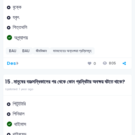
বৃক্কে
যকৃৎ
পিত্তথলি
অগ্ন্যাশয়
BAU
BAU
জীববিজ্ঞান
মানবদেহের অন্তঃক্ষরা গ্রন্থিসমূহ
Des
805
0
15 .
মানুষের বয়ঃসন্ধিকালের পর থেকে কোন গ্রন্থিটার অবক্ষয় ঘটতে থাকে?
Updated: 1 year ago
পিটুইটারি
পিনিয়াল
থাইমাস
থাইরয়েড