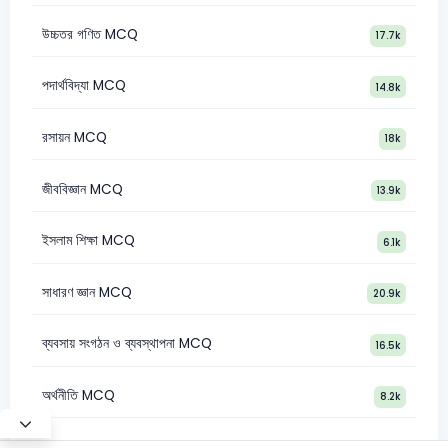
উচ্চতর গণিত MCQ
17.7k
পদার্থবিদ্যা MCQ
14.8k
রসায়ন MCQ
18k
জীববিজ্ঞান MCQ
13.9k
ইসলাম শিক্ষা MCQ
6.1k
সাধারণ জ্ঞান MCQ
20.9k
ব্যবসায় সংগঠন ও ব্যবস্থাপনা MCQ
16.5k
অর্থনীতি MCQ
8.2k