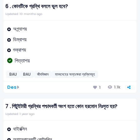
6 .
কোনটিকে গ্রন্থি বললে ভুল হবে?
Updated: 10 months ago
অগ্ন্যাশয়
ডিম্বাশয়
শুক্রাশয়
পিত্তাশয়
BAU
BAU
জীববিজ্ঞান
মানবদেহের অন্তঃক্ষরা গ্রন্থিসমূহ
Des
1.1k
1
7 .
পিটুইটারী গ্রন্থির পশ্চাদবর্তী অংশ হতে কোন হরমোন নিঃসৃত হয়?
Updated: 1 year ago
থাইরক্সিন
অ্যাড্রোনেকটি কোট্রপিন