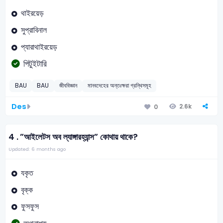
থাইরয়েড়
সুপ্রাবিনাল
প্যারাথাইরয়েড়
পিটুইটারি
BAU
BAU
জীববিজ্ঞান
মানবদেহের অন্তঃক্ষরা গ্রন্থিসমূহ
Des
2.6k
0
4 .
”আইলেটস অব ল্যাঙ্গারহ্যান্স” কোথায় থাকে?
Updated: 6 months ago
যকৃত
বৃক্ক
ফুসফুস