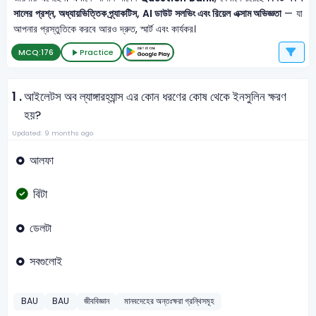
সালের প্রশ্ন, অধ্যায়ভিত্তিক প্র্যাকটিস, AI ডাউট সলভিং এবং রিয়েল এক্সাম অভিজ্ঞতা
— যা
আপনার প্রস্তুতিকে করবে আরও দ্রুত, স্মার্ট এবং কার্যকর।
MCQ:
176
Practice
1 .
আইলেটস অব ল্যাঙ্গারহ্যান্স এর কোন ধরণের কোষ থেকে ইনসুলিন ক্ষরণ
হয়?
Updated: 9 months ago
আলফা
বিটা
ডেলটা
সবগুলোই
BAU
BAU
জীববিজ্ঞান
মানবদেহের অন্তঃক্ষরা গ্রন্থিসমূহ