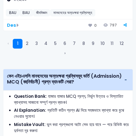
BAU
BAU
জীববিজ্ঞান
মানবদেহের অন্তঃক্ষরা গ্রন্থিসমূহ
Des
797
0
‹
1
2
3
4
5
6
7
8
9
10
11
12
›
কেন এইচএসসি মানবদেহের অন্তঃক্ষরা গ্রন্থিসমূহ ভর্তি (Admission)
MCQ (বহুনির্বাচনী) প্রশ্ন ব্যাংকটি সেরা?
Question Bank:
হাজার হাজার MCQ প্রশ্ন, নির্ভুল উত্তর ও বিস্তারিত
ব্যাখ্যাসহ সাজানো সম্পূর্ণ প্রশ্ন ব্যাংক।
AI Explanation:
প্রতিটি কঠিন প্রশ্ন AI দিয়ে সহজভাবে ব্যাখ্যা করে বুঝে
নেওয়ার সুযোগ।
Mistake Vault:
ভুল করা প্রশ্নগুলো অটো সেভ হয়ে যাবে — পরে রিভিউ করে
দুর্বলতা দূর করুন।