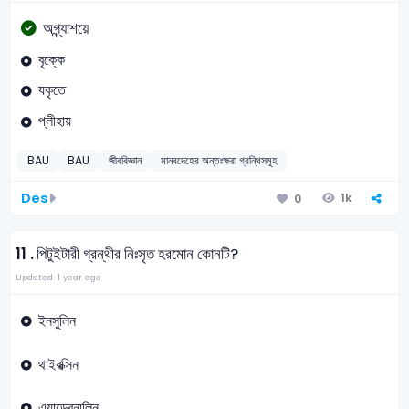
অগ্ন্যাশয়ে
বৃক্কে
যকৃতে
প্লীহায়
BAU
BAU
জীববিজ্ঞান
মানবদেহের অন্তঃক্ষরা গ্রন্থিসমূহ
Des
1k
0
11 .
পিটুইটারী গ্রন্থীর নিঃসৃত হরমোন কোনটি?
Updated: 1 year ago
ইনসুলিন
থাইরক্সিন
এ্যাড্রেনালিন