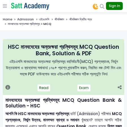
Sign In
Home
Admission
এইচএসসি
জীববিজ্ঞান
জীববিজ্ঞান দ্বিতীয় পত্র
মানবদেহের অন্তঃক্ষরা গ্রন্থিসমূহ > MCQ
HSC মানবদেহের অন্তঃক্ষরা গ্রন্থিসমূহ MCQ Question
Bank, Solution & PDF
এইচএসসি মানবদেহের অন্তঃক্ষরা গ্রন্থিসমূহ বহুনির্বাচনী(MCQ) প্রশ্নব্যাংক, নির্ভুল
উত্তরমালা ও ব্যাখ্যাসহ সমাধান। ১৭৬+ প্রশ্নে প্র্যাকটিস করুন, নিয়মিত মক টেস্ট দিন এবং
সহজে PDF ডাউনলোড করে এইচএসসি পরীক্ষার সঠিক প্রস্তুতি নিন।
Read
Exam
মানবদেহের অন্তঃক্ষরা গ্রন্থিসমূহ MCQ Question Bank &
Solution - HSC
আপনি কি HSC মানবদেহের অন্তঃক্ষরা গ্রন্থিসমূহ
ভর্তি (Admission) পরীক্ষার
MCQ
প্রশ্নব্যাংক, নির্ভুল উত্তর, মানসম্মত ব্যাখ্যা ও সমাধান
খুঁজছেন? তাহলে আপনি সঠিক
জায়গায় এসেছেন। এখানে আপনি পাবেন
Question Bank
, যেখানে রয়েছে
বিগত সকল