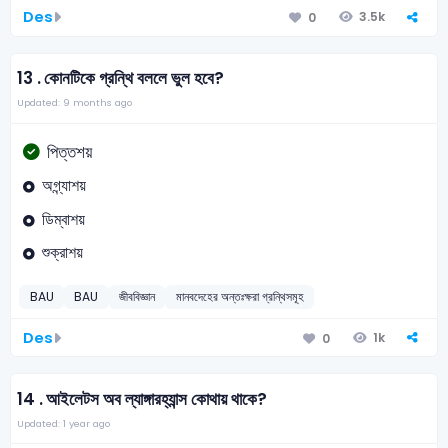
Des
3.5k
0
13 .
কোনটিকে গ্রন্থি বললে ভুল হবে?
Updated: 9 months ago
পিত্তশয়
অগ্ন্যাশয়
ডিম্বাশয়
শুক্রাশয়
BAU
BAU
জীববিজ্ঞান
মানবদেহের অন্তঃক্ষরা গ্রন্থিসমূহ
Des
1k
0
14 .
আইলেটস অব ল্যাঙ্গারহ্যান্স কোথায় থাকে?
Updated: 1 year ago