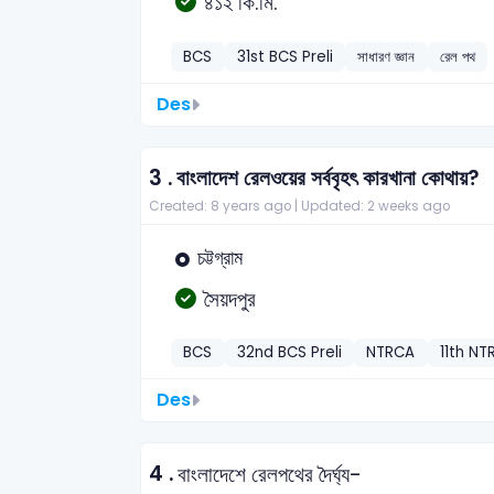
৪১২ কি.মি.
BCS
31st BCS Preli
সাধারণ জ্ঞান
রেল পথ
Des
3 .
বাংলাদেশ রেলওয়ের সর্ববৃহৎ কারখানা কোথায়?
Created: 8 years ago |
Updated: 2 weeks ago
চট্টগ্রাম
সৈয়দপুর
BCS
32nd BCS Preli
NTRCA
11th NT
Des
4 .
বাংলাদেশে রেলপথের দৈর্ঘ্য-