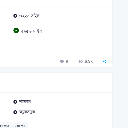
৩২২০ মাইল
২৯৫৬ মাইল
6.9k
6
শাহাবাগ
ক্যান্টনমেন্ট
রণ জ্ঞান
রেল পথ