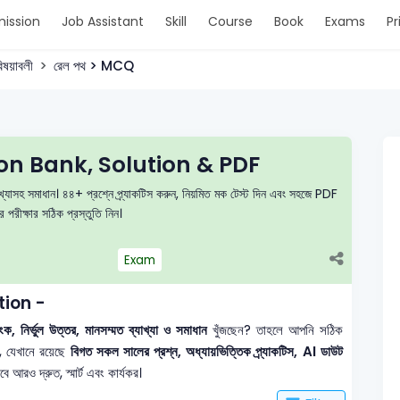
ission
Job Assistant
Skill
Course
Book
Exams
Pr
িষয়াবলী
রেল পথ > MCQ
on Bank, Solution & PDF
াখ্যাসহ সমাধান। ৪৪+ প্রশ্নে প্র্যাকটিস করুন, নিয়মিত মক টেস্ট দিন এবং সহজে PDF
পরীক্ষার সঠিক প্রস্তুতি নিন।
Exam
tion -
, নির্ভুল উত্তর, মানসম্মত ব্যাখ্যা ও সমাধান
খুঁজছেন? তাহলে আপনি সঠিক
, যেখানে রয়েছে
বিগত সকল সালের প্রশ্ন, অধ্যায়ভিত্তিক প্র্যাকটিস, AI ডাউট
আরও দ্রুত, স্মার্ট এবং কার্যকর।