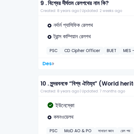
9 .
বিশ্বের দীর্ঘতম রেলপথের নাম কি?
Created: 8 years ago |
Updated: 2 weeks ago
নর্দার্ন প্যাসিফিক রেলপথ
ট্রান্স কাম্পিয়ান রেলপথ
PSC
CD Cipher Officer
BUET
MES 
Des
10 .
সুন্দরবনকে “বিশ্ব ঐতিহ্য” (World her
Created: 8 years ago |
Updated: 7 months ago
ইউনেস্কো
কমনওয়েলথ
PSC
MoD AO & PO
সাধারণ জ্ঞান
রেল পথ