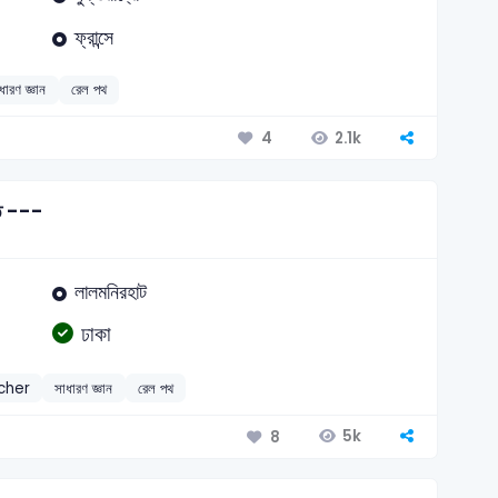
ফ্রান্সে
ধারণ জ্ঞান
রেল পথ
2.1k
4
িত ---
লালমনিরহাট
ঢাকা
cher
সাধারণ জ্ঞান
রেল পথ
5k
8