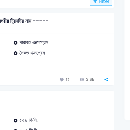
Filter
নগরীয় ট্রিনটির নাম -----
পারাবত এক্সেপ্রেস
সৈকত এক্সপ্রেস
3.6k
12
৫২৯ কি.মি.