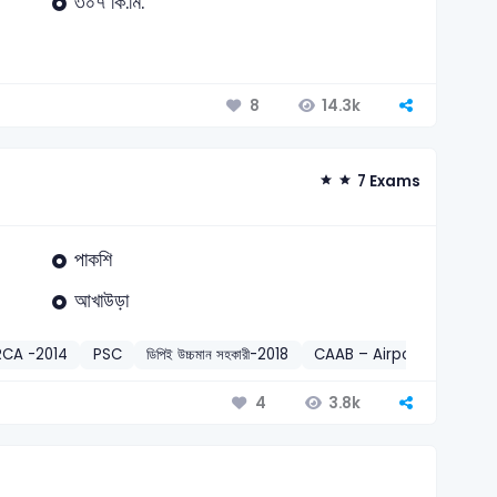
৩০৭ কি.মি.
14.3k
8
7 Exams
পাকশি
আখাউড়া
RCA -2014
PSC
ডিপিই উচ্চমান সহকারী-2018
CAAB – Airport Fire Lea
3.8k
4