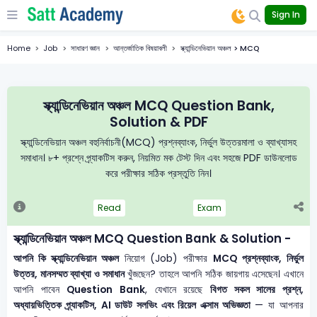
Sign In
Home
Job
সাধারণ জ্ঞান
আন্তর্জাতিক বিষয়াবলী
স্ক্যান্ডিনেভিয়ান অঞ্চল > MCQ
স্ক্যান্ডিনেভিয়ান অঞ্চল MCQ Question Bank,
Solution & PDF
স্ক্যান্ডিনেভিয়ান অঞ্চল বহুনির্বাচনী(MCQ) প্রশ্নব্যাংক, নির্ভুল উত্তরমালা ও ব্যাখ্যাসহ
সমাধান। ৮+ প্রশ্নে প্র্যাকটিস করুন, নিয়মিত মক টেস্ট দিন এবং সহজে PDF ডাউনলোড
করে পরীক্ষার সঠিক প্রস্তুতি নিন।
Read
Exam
স্ক্যান্ডিনেভিয়ান অঞ্চল MCQ Question Bank & Solution -
আপনি কি স্ক্যান্ডিনেভিয়ান অঞ্চল
নিয়োগ (Job) পরীক্ষার
MCQ প্রশ্নব্যাংক, নির্ভুল
উত্তর, মানসম্মত ব্যাখ্যা ও সমাধান
খুঁজছেন? তাহলে আপনি সঠিক জায়গায় এসেছেন। এখানে
আপনি পাবেন
Question Bank
, যেখানে রয়েছে
বিগত সকল সালের প্রশ্ন,
অধ্যায়ভিত্তিক প্র্যাকটিস, AI ডাউট সলভিং এবং রিয়েল এক্সাম অভিজ্ঞতা
— যা আপনার