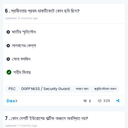
6 .
স্বাধীনতার প্রথম ডাকটিকেটে কোন ছবি ছিল?
Updated: 9 months ago
জাতীয় স্মৃতিসৌধ
লালবাগের কেল্লা
সোনা মসজিদ
শহীদ মিনার
PSC
DGFP MLSS / Security Guard
সাধারণ জ্ঞান
স্ক্যান্ডিনেভিয়ান অঞ্চল
Des
329
8
7 .
কোন দেশটি ইউরোপের বাল্টিক অঞ্চলে অবস্থিত নয়?
Updated: 7 months ago