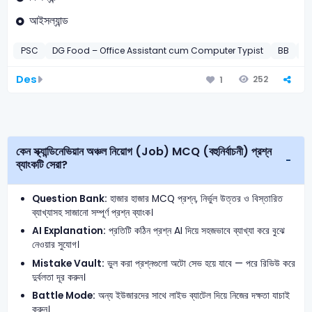
আইসল্যান্ড
PSC
DG Food – Office Assistant cum Computer Typist
BB
B
Des
252
1
কেন স্ক্যান্ডিনেভিয়ান অঞ্চল নিয়োগ (Job) MCQ (বহুনির্বাচনী) প্রশ্ন
ব্যাংকটি সেরা?
Question Bank:
হাজার হাজার MCQ প্রশ্ন, নির্ভুল উত্তর ও বিস্তারিত
ব্যাখ্যাসহ সাজানো সম্পূর্ণ প্রশ্ন ব্যাংক।
AI Explanation:
প্রতিটি কঠিন প্রশ্ন AI দিয়ে সহজভাবে ব্যাখ্যা করে বুঝে
নেওয়ার সুযোগ।
Mistake Vault:
ভুল করা প্রশ্নগুলো অটো সেভ হয়ে যাবে — পরে রিভিউ করে
দুর্বলতা দূর করুন।
Battle Mode:
অন্য ইউজারদের সাথে লাইভ ব্যাটেল দিয়ে নিজের দক্ষতা যাচাই
করুন।