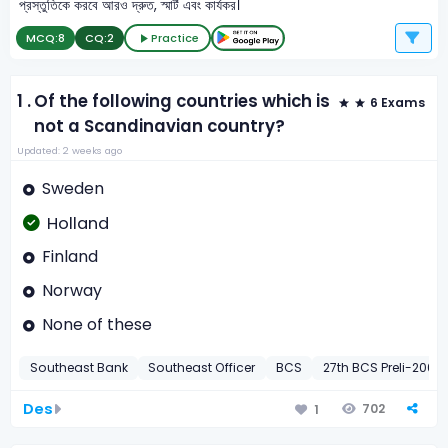
প্রস্তুতিকে করবে আরও দ্রুত, স্মার্ট এবং কার্যকর।
MCQ:
8
CQ:
2
Practice
1 .
Of the following countries which is
6 Exams
not a Scandinavian country?
Updated: 2 weeks ago
Sweden
Holland
Finland
Norway
None of these
Southeast Bank
Southeast Officer
BCS
27th BCS Preli-2005
Des
702
1