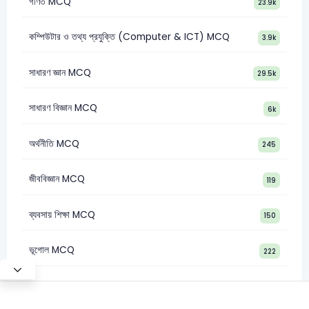
গণিত MCQ
23.9k
কম্পিউটার ও তথ্য প্রযুক্তি (Computer & ICT) MCQ
3.9k
সাধারণ জ্ঞান MCQ
29.5k
সাধারণ বিজ্ঞান MCQ
6k
অর্থনীতি MCQ
245
জীববিজ্ঞান MCQ
119
ব্যবসায় শিক্ষা MCQ
150
ভূগোল MCQ
222
Test Mode