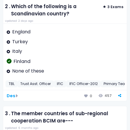
2 .
Which of the following is a
3 Exams
Scandinavian country?
Updated: 2 days ago
England
Turkey
Italy
Finland
None of these
TBL
Trust Asst. Officer
IFIC
IFIC Officer-2012
Primary Teach
Des
457
0
3 .
The member countries of sub-regional
cooperation BCIM are---
Updated: 6 months ago