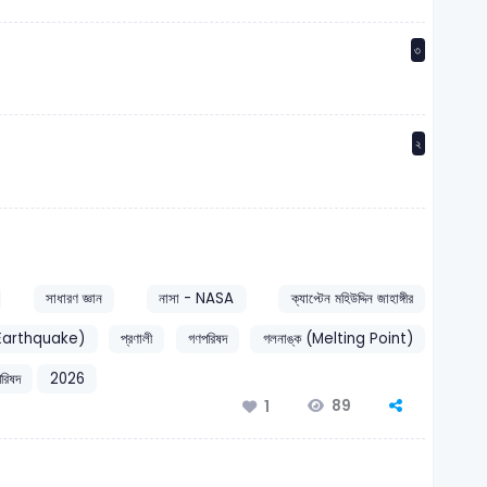
৩
২
সাধারণ জ্ঞান
নাসা - NASA
ক্যাপ্টেন মহিউদ্দিন জাহাঙ্গীর
প (Earthquake)
প্রণালী
গণপরিষদ
গলনাঙ্ক (Melting Point)
রিষদ
2026
89
1