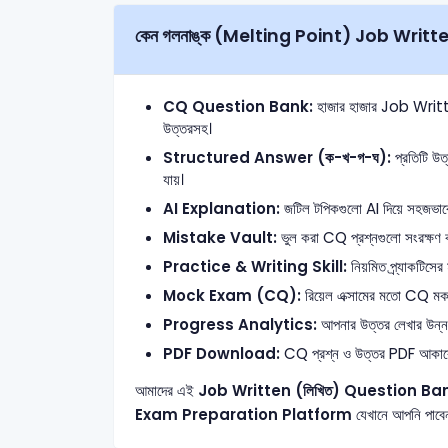
কেন গলনাঙ্ক (Melting Point) Job Written (
CQ Question Bank:
হাজার হাজার Job Written 
উত্তরসহ।
Structured Answer (ক-খ-গ-ঘ):
প্রতিটি উত্
যায়।
AI Explanation:
জটিল টপিকগুলো AI দিয়ে সহজভাবে ব
Mistake Vault:
ভুল করা CQ প্রশ্নগুলো সংরক্ষণ ক
Practice & Writing Skill:
নিয়মিত প্র্যাকটিসের
Mock Exam (CQ):
রিয়েল এক্সামের মতো CQ মক টে
Progress Analytics:
আপনার উত্তর লেখার উন্নতি 
PDF Download:
CQ প্রশ্ন ও উত্তর PDF আকার
আমাদের এই
Job Written (লিখিত) Question Ba
Exam Preparation Platform
যেখানে আপনি পাব