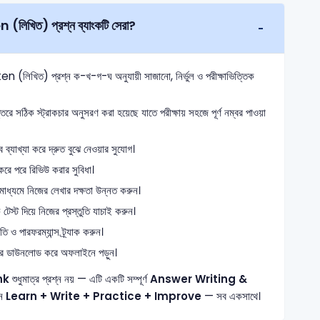
লিখিত) প্রশ্ন ব্যাংকটি সেরা?
(লিখিত) প্রশ্ন ক-খ-গ-ঘ অনুযায়ী সাজানো, নির্ভুল ও পরীক্ষাভিত্তিক
তরে সঠিক স্ট্রাকচার অনুসরণ করা হয়েছে যাতে পরীক্ষায় সহজে পূর্ণ নম্বর পাওয়া
্যাখ্যা করে দ্রুত বুঝে নেওয়ার সুযোগ।
রে পরে রিভিউ করার সুবিধা।
 মাধ্যমে নিজের লেখার দক্ষতা উন্নত করুন।
স্ট দিয়ে নিজের প্রস্তুতি যাচাই করুন।
ও পারফরম্যান্স ট্র্যাক করুন।
ে ডাউনলোড করে অফলাইনে পড়ুন।
nk
শুধুমাত্র প্রশ্ন নয় — এটি একটি সম্পূর্ণ
Answer Writing &
েন
Learn + Write + Practice + Improve
— সব একসাথে।