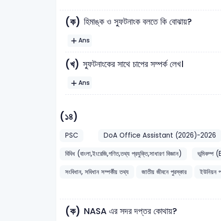
(ক)
হিমাঙ্ক ও স্ফুটনাংক বলতে কি বোঝায়?
Ans
(খ)
স্ফুটনাংকের সাথে চাপের সম্পর্ক লেখ।
Ans
(১৪)
PSC
DoA Office Assistant (2026)-2026
বিবিধ (বাংলা,ইংরেজি,গণিত,তথ্য প্রযুক্তি,সাধারণ বিজ্ঞান)
ভূমিকম্
সংবিধান, সবিধান সম্পর্কীয় তথ্য
জাতীয় জীবনে পুরস্কার
ইউনিয়ন প
(ক)
NASA এর সদর দপ্তর কোথায়?