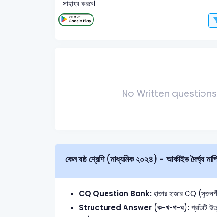
সাহায্য করবে।
No Written questions 
কেন ষষ্ঠ শ্রেণি (মাধ্যমিক ২০২৪) - আর্কাইভ দৈর্ঘ্য ম
CQ Question Bank:
হাজার হাজার CQ (সৃজনশীল)
Structured Answer (ক-খ-গ-ঘ):
প্রতিটি উত্