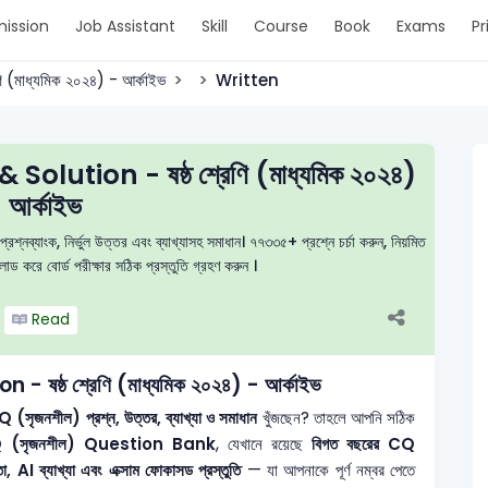
ission
Job Assistant
Skill
Course
Book
Exams
Pr
েণি (মাধ্যমিক ২০২৪) - আর্কাইভ
Written
 Solution - ষষ্ঠ শ্রেণি (মাধ্যমিক ২০২৪)
 আর্কাইভ
প্রশ্নব্যাংক, নির্ভুল উত্তর এবং ব্যাখ্যাসহ সমাধান। ৭৭৩৩৫+ প্রশ্নে চর্চা করুন, নিয়মিত
 করে বোর্ড পরীক্ষার সঠিক প্রস্তুতি গ্রহণ করুন ।
Read
- ষষ্ঠ শ্রেণি (মাধ্যমিক ২০২৪) - আর্কাইভ
 (সৃজনশীল) প্রশ্ন, উত্তর, ব্যাখ্যা ও সমাধান
খুঁজছেন? তাহলে আপনি সঠিক
(সৃজনশীল) Question Bank
, যেখানে রয়েছে
বিগত বছরের CQ
া, AI ব্যাখ্যা এবং এক্সাম ফোকাসড প্রস্তুতি
— যা আপনাকে পূর্ণ নম্বর পেতে