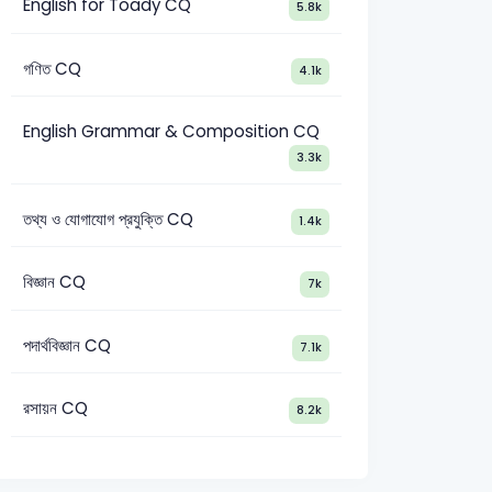
English for Toady CQ
5.8k
গণিত CQ
4.1k
English Grammar & Composition CQ
3.3k
তথ্য ও যোগাযোগ প্রযুক্তি CQ
1.4k
বিজ্ঞান CQ
7k
পদার্থবিজ্ঞান CQ
7.1k
রসায়ন CQ
8.2k