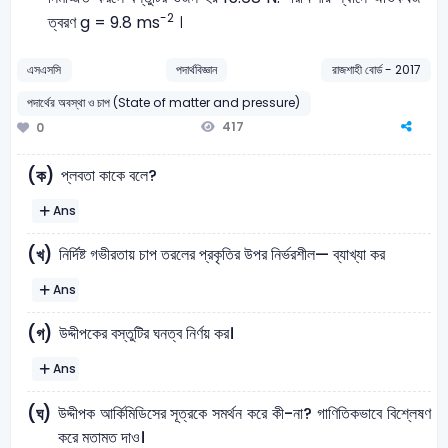
-2
ত্বরণ g = 9.8 ms
।
এসএসসি
পদার্থবিজ্ঞান
রাজশাহী বোর্ড - 2017
পদার্থের অবস্থা ও চাপ (State of matter and pressure)
417
0
প্লবতা কাকে বলে?
(ক)
Ans
নির্দিষ্ট গভীরতায় চাপ তরলের প্রকৃতির উপর নির্ভরশীল— ব্যাখ্যা কর
(খ)
Ans
উদ্দীপকের বস্তুটির ঘনত্ব নির্ণয় কর।
(গ)
Ans
উদ্দীপক আর্কিমিডিসের সূত্রকে সমর্থন করে কী-না? গাণিতিকভাবে বিশ্লেষণ
(ঘ)
করে মতামত দাও।