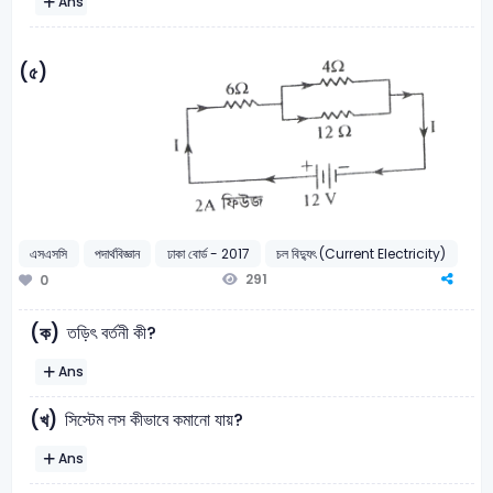
Ans
(৫)
এসএসসি
পদার্থবিজ্ঞান
ঢাকা বোর্ড - 2017
চল বিদ্যুৎ (Current Electricity)
291
0
তড়িৎ বর্তনী কী?
(ক)
Ans
সিস্টেম লস কীভাবে কমানো যায়?
(খ)
Ans