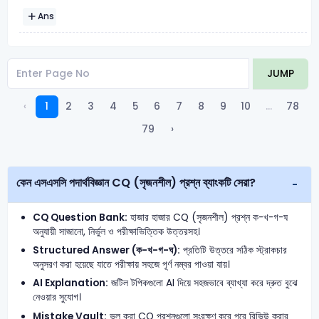
Ans
JUMP
‹
1
2
3
4
5
6
7
8
9
10
...
78
79
›
কেন এসএসসি পদার্থবিজ্ঞান CQ (সৃজনশীল) প্রশ্ন ব্যাংকটি সেরা?
CQ Question Bank:
হাজার হাজার CQ (সৃজনশীল) প্রশ্ন ক-খ-গ-ঘ
অনুযায়ী সাজানো, নির্ভুল ও পরীক্ষাভিত্তিক উত্তরসহ।
Structured Answer (ক-খ-গ-ঘ):
প্রতিটি উত্তরে সঠিক স্ট্রাকচার
অনুসরণ করা হয়েছে যাতে পরীক্ষায় সহজে পূর্ণ নম্বর পাওয়া যায়।
AI Explanation:
জটিল টপিকগুলো AI দিয়ে সহজভাবে ব্যাখ্যা করে দ্রুত বুঝে
নেওয়ার সুযোগ।
Mistake Vault:
ভুল করা CQ প্রশ্নগুলো সংরক্ষণ করে পরে রিভিউ করার