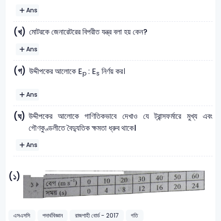
Ans
মোটরকে জেনারেটরের বিপরীত যন্ত্র বলা হয় কেন?
(খ)
Ans
(গ)
উদ্দীপকের আলোকে E
: E
নির্ণয় কর।
p
s
Ans
উদ্দীপকের আলোকে গাণিতিকভাবে দেখাও যে ট্রান্সফর্মারে মুখ্য এবং
(ঘ)
গৌণকুণ্ডলীতে বৈদ্যুতিক ক্ষমতা ধ্রুব থাকে।
Ans
(১)
এসএসসি
পদার্থবিজ্ঞান
রাজশাহী বোর্ড - 2017
গতি