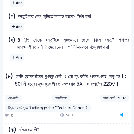
Ans
বস্তুটি কত বেগে ভূমিতে আঘাত করবে? নির্ণয় কর।
(গ)
Ans
B বিন্দু থেকে বস্তুটিকে মুক্তভাবে ছেড়ে দিলে বস্তুটি শক্তির
(ঘ)
সংরক্ষণশীলতার নীতি মেনে চলে— গাণিতিকভাবে বিশ্লেষণ কর।
Ans
(৮)
একটি ট্রান্সফর্মারের মুখ্যকুণ্ডলী ও গৌণকুণ্ডলীর পাকসংখ্যার অনুপাত 1 :
50। ঐ যন্ত্রের মুখ্যকুণ্ডলীর তড়িৎপ্রবাহ 5A এবং ভোল্টেজ 220V ।
এসএসসি
পদার্থবিজ্ঞান
ঢাকা বোর্ড - 2017
বিদ্যুতের চৌম্বক ক্রিয়া(Magnetic Effects of Current)
233
0
সলিনয়েড কী?
(ক)