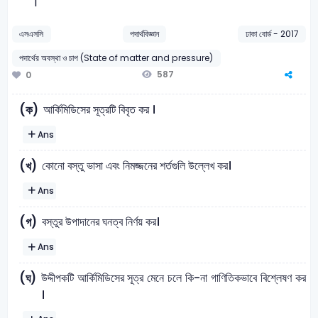
|
এসএসসি
পদার্থবিজ্ঞান
ঢাকা বোর্ড - 2017
পদার্থের অবস্থা ও চাপ (State of matter and pressure)
587
0
আর্কিমিডিসের সূত্রটি বিবৃত কর ।
(ক)
Ans
কোনো বস্তু ভাসা এবং নিমজ্জনের শর্তগুলি উল্লেখ কর।
(খ)
Ans
বস্তুর উপাদানের ঘনত্ব নির্ণয় কর।
(গ)
Ans
উদ্দীপকটি আর্কিমিডিসের সূত্র মেনে চলে কি-না গাণিতিকভাবে বিশ্লেষণ কর
(ঘ)
।