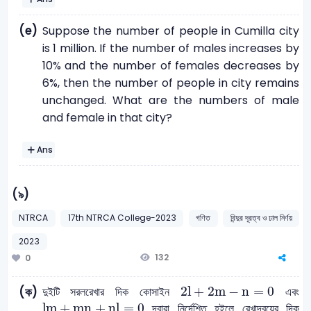
(e)
Suppose the number of people in Cumilla city
is 1 million. If the number of males increases by
10% and the number of females decreases by
6%, then the number of people in city remains
unchanged. What are the numbers of male
and female in that city?
Ans
(৯)
NTRCA
17th NTRCA College-2023
গণিত
বিন্দুর দূরত্ব ও ঢাল নির্ণয়
2023
132
0
2
l
+
2
m
-
n
=
0
2
l
+
2
m
−
n
=
0
দুইটি সরলরেখার দিক কোসাইন
এবং
(ক)
l
m
+
mn
+
n
l
=
0
l
m
+
mn
+
n
l
=
0
দ্বারা নির্দেশিত হইলে রেখাদ্বয়ের দিক