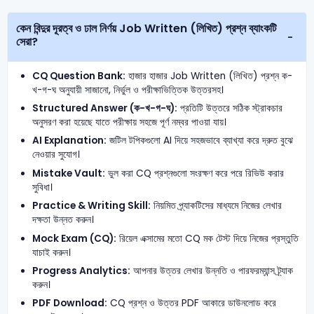
কেন বিন্দুর দূরত্ব ও ঢাল নির্ণয় Job Written (লিখিত) প্রশ্ন ব্যাংকটি
সেরা?
CQ Question Bank:
হাজার হাজার Job Written (লিখিত) প্রশ্ন ক-
খ-গ-ঘ অনুযায়ী সাজানো, নির্ভুল ও পরীক্ষাভিত্তিক উত্তরসহ।
Structured Answer (ক-খ-গ-ঘ):
প্রতিটি উত্তরে সঠিক স্ট্রাকচার
অনুসরণ করা হয়েছে যাতে পরীক্ষায় সহজে পূর্ণ নম্বর পাওয়া যায়।
AI Explanation:
জটিল টপিকগুলো AI দিয়ে সহজভাবে ব্যাখ্যা করে দ্রুত বুঝে
নেওয়ার সুযোগ।
Mistake Vault:
ভুল করা CQ প্রশ্নগুলো সংরক্ষণ করে পরে রিভিউ করার
সুবিধা।
Practice & Writing Skill:
নিয়মিত প্র্যাকটিসের মাধ্যমে নিজের লেখার
দক্ষতা উন্নত করুন।
Mock Exam (CQ):
রিয়েল এক্সামের মতো CQ মক টেস্ট দিয়ে নিজের প্রস্তুতি
যাচাই করুন।
Progress Analytics:
আপনার উত্তর লেখার উন্নতি ও পারফরম্যান্স ট্র্যাক
করুন।
PDF Download:
CQ প্রশ্ন ও উত্তর PDF আকারে ডাউনলোড করে