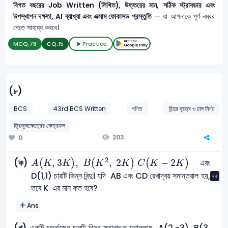
বিগত বছরের Job Written (লিখিত), উত্তরের মান, সঠিক স্ট্রাকচার এবং
উপস্থাপন দক্ষতা, AI ব্যাখ্যা এবং এক্সাম ফোকাসড প্রস্তুতি
— যা আপনাকে পূর্ণ নম্বর
পেতে সাহায্য করবে।
MCQ:
76
CQ:
15
Practice
(৮)
BCS
43rd BCS Written
গণিত
বিন্দুর দূরত্ব ও ঢাল নির্ণয়
ত্রিভুজক্ষেত্রের ক্ষেত্রফল
203
0
A
(
K
,
3
K
)
,
B
(
K
2
,
2
K
)
C
(
K
-
2
K
)
2
,
3
,
,
2
−
2
(ক)
(
)
(
)
(
)
এবং
A
K
K
B
K
K
C
K
K
D(1,1) চারটি ভিন্ন বিন্দু। যদি AB এবং CD রেখাদ্বয় সমান্তরাল হয়,
২.৫
তবে K এর মান কত হবে?
Ans
একটি চতুর্ভুজের চারটি বিন্দুর স্থানাঙ্ক যথাক্রমে A(2,-3), B(3,