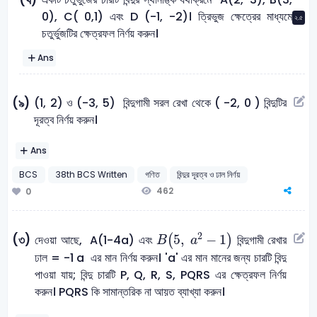
(খ)
0), C( 0,1) এবং D (-1, -2)। ত্রিভুজ ক্ষেত্রের মাধ্যমে
২.৫
চতুর্ভুজটির ক্ষেত্রফল নির্ণয় করুন।
Ans
(1, 2) ও (-3, 5) বিন্দুগামী সরল রেখা থেকে ( -2, 0 ) বিন্দুটির
(৯)
দূরত্ব নির্ণয় করুন।
Ans
BCS
38th BCS Written
গণিত
বিন্দুর দূরত্ব ও ঢাল নির্ণয়
462
0
B
(
5
,
a
2
-
1
)
2
5
,
−
1
(৩)
দেওয়া আছে, A(1-4a) এবং
(
)
বিন্দুগামী রেখার
B
a
ঢাল = -1 a এর মান নির্ণয় করুন। ‍'a' এর মান মানের জন্য চারটি বিন্দু
পাওয়া যায়; বিন্দু চারটি P, Q, R, S, PQRS এর ক্ষেত্রফল নির্ণয়
করুন। PQRS কি সামান্তরিক না আয়ত ব্যাখ্যা করুন।