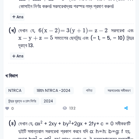
কোসাইন নির্ণয় করুন। সরলরেখাদ্বয় পরস্পর লম্ব প্রমাণ করুন।
Ans
6
x
-
2
=
3
y
+
1
=
z
-
2
6
(
x
−
2
)
=
3
(
y
+
1
)
=
z
−
2
দেখান যে,
সরলরেখা এবং
(খ)
x
-
y
+
z
=
5
x
−
y
+
z
=
5
সমতলের ছেদবিন্দু এবং (– 1, – 5, – 10) বিন্দুর
দূরত্ব 13.
Ans
খ বিভাগ
NTRCA
18th NTRCA -2024
গণিত
সরলরেখার সমীকরণ
বিন্দুর দূরত্ব ও ঢাল নির্ণয়
2024
132
0
2
2
(৪)
দেখান যে, ax
+ 2xy + by
+2gx + 2fy+ c = 0 সমীকরণটি
দুইটি সমান্তরাল সরলরেখা প্রকাশ করবে যদি a: h=h: b=g: f হয়,
2
2