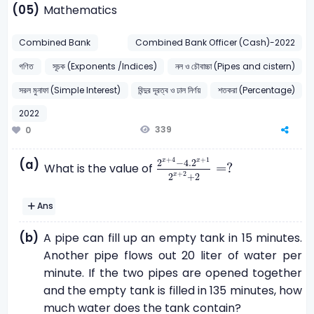
(05)
Mathematics
Combined Bank
Combined Bank Officer (Cash)-2022
গণিত
সূচক (Exponents /Indices)
নল ও চৌবাচ্চা (Pipes and cistern)
সরল মুনাফা (Simple Interest)
বিন্দুর দূরত্ব ও ঢাল নির্ণয়
শতকরা (Percentage)
2022
339
0
2
x
+
4
-
4.2
x
+
1
2
x
+
2
+
2
=
?
+
1
+
4
x
2
−
4.2
(a)
x
=
?
What is the value of
+
2
2
+
2
x
Ans
(b)
A pipe can fill up an empty tank in 15 minutes.
Another pipe flows out 20 liter of water per
minute. If the two pipes are opened together
and the empty tank is filled in 135 minutes, how
much water does the tank contain?