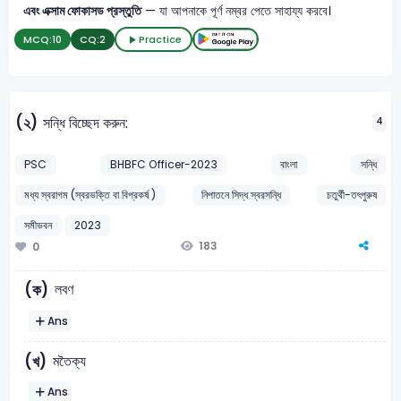
এবং এক্সাম ফোকাসড প্রস্তুতি
— যা আপনাকে পূর্ণ নম্বর পেতে সাহায্য করবে।
MCQ:
10
CQ:
2
Practice
(২)
সন্ধি বিচ্ছেদ করুন:
4
PSC
BHBFC Officer-2023
বাংলা
সন্ধি
মধ্য স্বরাগম (স্বরভক্তি বা বিপ্রকর্ষ )
নিপাতনে সিদ্ধ স্বরসন্ধি
চতুর্থী-তৎপুরুষ
সমীভবন
2023
183
0
লবণ
(ক)
Ans
মতৈক্য
(খ)
Ans