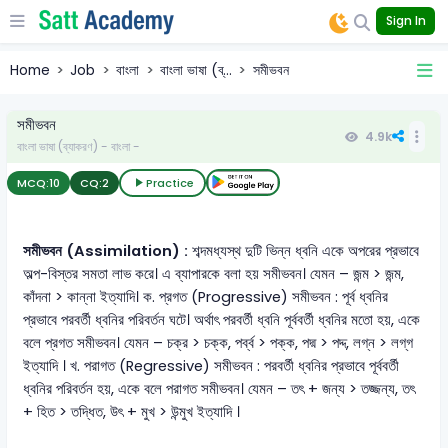
Sign In
Home
Job
বাংলা
বাংলা ভাষা (ব্...
সমীভবন
সমীভবন
4.9k
বাংলা ভাষা (ব্যাকরণ) - বাংলা -
MCQ:
10
CQ:
2
Practice
সমীভবন (Assimilation) :
শব্দমধ্যস্থ দুটি ভিন্ন ধ্বনি একে অপরের প্রভাবে
অল্প-বিস্তর সমতা লাভ করে। এ ব্যাপারকে বলা হয় সমীভবন। যেমন – জন্ম > জন্ম,
কাঁদনা > কান্না ইত্যাদি। ক. প্রগত (Progressive) সমীভবন : পূর্ব ধ্বনির
প্রভাবে পরবর্তী ধ্বনির পরিবর্তন ঘটে। অর্থাৎ পরবর্তী ধ্বনি পূর্ববর্তী ধ্বনির মতো হয়, একে
বলে প্রগত সমীভবন। যেমন – চক্র > চক্ক, পৰ্ব্ব > পক্ক, পদ্ম > পদ্দ, লগ্ন > লগ্‌গ
ইত্যাদি । খ. পরাগত (Regressive) সমীভবন : পরবর্তী ধ্বনির প্রভাবে পূর্ববর্তী
ধ্বনির পরিবর্তন হয়, একে বলে পরাগত সমীভবন। যেমন – তৎ + জন্য > তজ্জন্য, তৎ
+ হিত > তদ্ধিত, উৎ + মুখ > উন্মুখ ইত্যাদি ।