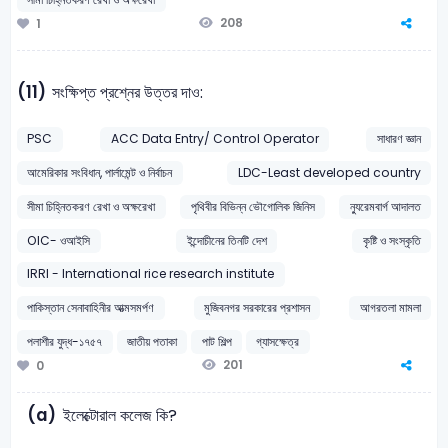
208
1
(11)
সংক্ষিপ্ত প্রশ্নের উত্তর দাও:
PSC
ACC Data Entry/ Control Operator
সাধারণ জ্ঞান
আমেরিকার সংবিধান, পার্লামেন্ট ও নির্বাচন
LDC-Least developed country
সীমা চিহ্নিতকরণ রেখা ও অক্ষরেখা
পৃথিবীর বিভিন্ন ভৌগোলিক জিনিস
ন্যুরেমবার্গ আদালত
OIC- ওআইসি
ইন্দোচীনের তিনটি দেশ
কৃষ্টি ও সংস্কৃতি
IRRI - International rice research institute
পাকিস্তান সেনাবাহিনীর আত্মসমর্পণ
মুজিবনগর সরকারের প্রশাসন
আগরতলা মামলা
পলাশীর যুদ্ধ-১৭৫৭
জাতীয় পতাকা
পাট শিল্প
গ্যাসক্ষেত্র
201
0
(a)
ইলেক্টোরাল কলেজ কি?