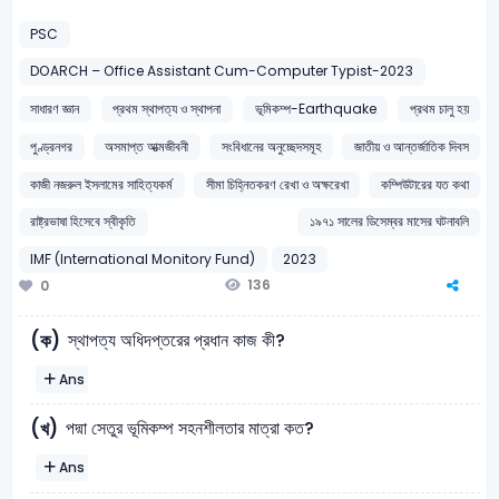
PSC
DOARCH – Office Assistant Cum-Computer Typist-2023
সাধারণ জ্ঞান
প্রথম স্থাপত্য ও স্থাপনা
ভূমিকম্প-Earthquake
প্রথম চালু হয়
পুণ্ড্রনগর
অসমাপ্ত আত্মজীবনী
সংবিধানের অনুচ্ছেদসমূহ
জাতীয় ও আন্তর্জাতিক দিবস
কাজী নজরুল ইসলামের সাহিত্যকর্ম
সীমা চিহ্নিতকরণ রেখা ও অক্ষরেখা
কম্পিউটারের যত কথা
রাষ্ট্রভাষা হিসেবে স্বীকৃতি
১৯৭১ সালের ডিসেম্বর মাসের ঘটনাবলি
IMF (International Monitory Fund)
2023
136
0
স্থাপত্য অধিদপ্তরের প্রধান কাজ কী?
(ক)
Ans
পদ্মা সেতুর ভূমিকম্প সহনশীলতার মাত্রা কত?
(খ)
Ans