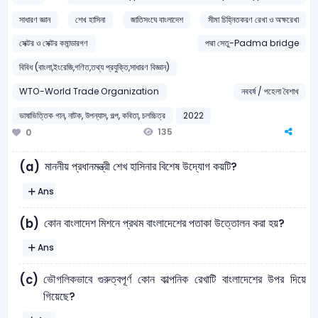
সাধারণ জ্ঞান
শেখ হাসিনা
জাতিসংঘে বাংলাদেশ
সীমা চিহ্নিতকরণ রেখা ও অক্ষরেখা
সেক্টর ও সেক্টর কমান্ডারগণ
পদ্মা সেতু-Padma bridge
বিবিধ (বাংলা,ইংরেজি,গণিত,তথ্য প্রযুক্তি,সাধারণ বিজ্ঞান)
WTO-World Trade Organization
নববর্ষ / পহেলা বৈশাখ
ভাষাভিত্তিক গান, নাটক, উপন্যাস, গল্প, কবিতা, চলচ্চিত্র
2022
135
0
মাননীয় প্রধানমন্ত্রী শেখ হাসিনার বিশেষ উদ্যোগ কয়টি?
(a)
Ans
কোন বাংলাদেশ মিশনে প্রথম বাংলাদেশের পতাকা উত্তোলন করা হয়?
(b)
Ans
ভৌগলিকভাবে গুরুত্বপূর্ণ কোন কাল্পনিক রেখাটি বাংলাদেশের উপর দিয়ে
(c)
গিয়েছে?