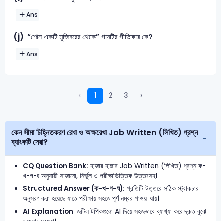
Ans
“শোন একটি মুজিবরের থেকে” গানটির গীতিকার কে?
(j)
Ans
‹
1
2
3
›
কেন সীমা চিহ্নিতকরণ রেখা ও অক্ষরেখা Job Written (লিখিত) প্রশ্ন
ব্যাংকটি সেরা?
CQ Question Bank:
হাজার হাজার Job Written (লিখিত) প্রশ্ন ক-
খ-গ-ঘ অনুযায়ী সাজানো, নির্ভুল ও পরীক্ষাভিত্তিক উত্তরসহ।
Structured Answer (ক-খ-গ-ঘ):
প্রতিটি উত্তরে সঠিক স্ট্রাকচার
অনুসরণ করা হয়েছে যাতে পরীক্ষায় সহজে পূর্ণ নম্বর পাওয়া যায়।
AI Explanation:
জটিল টপিকগুলো AI দিয়ে সহজভাবে ব্যাখ্যা করে দ্রুত বুঝে