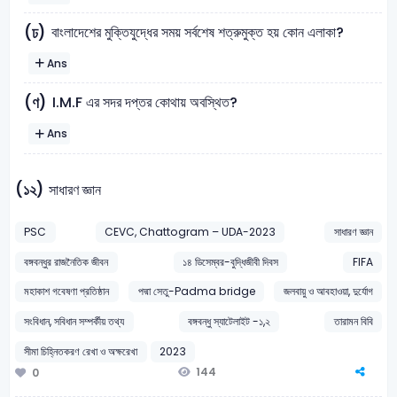
বাংলাদেশের মুক্তিযুদ্ধের সময় সর্বশেষ শত্রুমুক্ত হয় কোন এলাকা?
(ঢ)
Ans
I.M.F এর সদর দপ্তর কোথায় অবস্থিত?
(ণ)
Ans
(১২)
সাধারণ জ্ঞান
PSC
CEVC, Chattogram – UDA-2023
সাধারণ জ্ঞান
বঙ্গবন্ধুর রাজনৈতিক জীবন
১৪ ডিসেম্বর-বুদ্ধিজীবী দিবস
FIFA
মহাকাশ গবেষণা প্রতিষ্ঠান
পদ্মা সেতু-Padma bridge
জলবায়ু ও আবহাওয়া, দুর্যোগ
সংবিধান, সবিধান সম্পর্কীয় তথ্য
বঙ্গবন্ধু স্যাটেলাইট -১,২
তারামন বিবি
সীমা চিহ্নিতকরণ রেখা ও অক্ষরেখা
2023
144
0