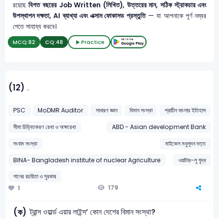
রয়েছে
বিগত বছরের Job Written (লিখিত), উত্তরের মান, সঠিক স্ট্রাকচার এবং
উপস্থাপন দক্ষতা, AI ব্যাখ্যা এবং এক্সাম ফোকাসড প্রস্তুতি
— যা আপনাকে পূর্ণ নম্বর
পেতে সাহায্য করবে।
MCQ:
82
CQ:
48
Practice
(12)
.
PSC
MoDMR Auditor
সাধারণ জ্ঞান
বিমান সংস্থা
প্রাচীন বাংলার ইতিহাস
সীমা চিহ্নিতকরণ রেখা ও অক্ষরেখা
ABD - Asian development Bank
সংবাদ সংস্থা
মাইকেল মধুসূদন দত্ত
BINA- Bangladesh institute of nuclear Agriculture
ওয়াটার-লু যুদ্ধ
গানের রচয়িতা ও সুরকার
179
1
ট্রান্স ওয়ার্ল্ড এয়ার লাইন্স’ কোন দেশের বিমান সংস্থা?
(ক)