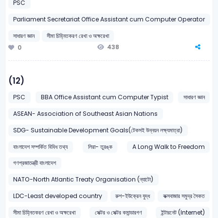
PSC
Parliament Secretariat Office Assistant cum Computer Operator
সাধারণ জ্ঞান
সীমা চিহ্নিতকরণ রেখা ও অক্ষরেখা
438
0
(12)
PSC
BBA Office Assistant cum Computer Typist
সাধারণ জ্ঞান
ASEAN- Association of Southeast Asian Nations
SDG- Sustainable Development Goals(টেকসই উন্নয়ন লক্ষ্যমাত্রা)
বাংলাদেশ সম্পর্কিত বিবিধ তথ্য
লিরা- তুরঙ্ক
A Long Walk to Freedom
গণপ্রজাতন্ত্রী বাংলাদেশ
NATO-North Atlantic Treaty Organisation (ন্যাটো)
LDC-Least developed country
রুশ-ইউক্রেন যুদ্ধ
কক্সবাজার সমুদ্র সৈকত
সীমা চিহ্নিতকরণ রেখা ও অক্ষরেখা
সেক্টর ও সেক্টর কমান্ডারগণ
ইন্টারনেট (Internet)