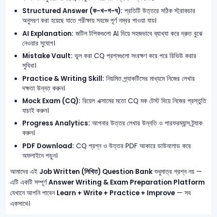
Structured Answer (ক-খ-গ-ঘ):
প্রতিটি উত্তরে সঠিক স্ট্রাকচার
অনুসরণ করা হয়েছে যাতে পরীক্ষায় সহজে পূর্ণ নম্বর পাওয়া যায়।
AI Explanation:
জটিল টপিকগুলো AI দিয়ে সহজভাবে ব্যাখ্যা করে দ্রুত বুঝে
নেওয়ার সুযোগ।
Mistake Vault:
ভুল করা CQ প্রশ্নগুলো সংরক্ষণ করে পরে রিভিউ করার
সুবিধা।
Practice & Writing Skill:
নিয়মিত প্র্যাকটিসের মাধ্যমে নিজের লেখার
দক্ষতা উন্নত করুন।
Mock Exam (CQ):
রিয়েল এক্সামের মতো CQ মক টেস্ট দিয়ে নিজের প্রস্তুতি
যাচাই করুন।
Progress Analytics:
আপনার উত্তর লেখার উন্নতি ও পারফরম্যান্স ট্র্যাক
করুন।
PDF Download:
CQ প্রশ্ন ও উত্তর PDF আকারে ডাউনলোড করে
অফলাইনে পড়ুন।
আমাদের এই
Job Written (লিখিত) Question Bank
শুধুমাত্র প্রশ্ন নয় —
এটি একটি সম্পূর্ণ
Answer Writing & Exam Preparation Platform
যেখানে আপনি পাবেন
Learn + Write + Practice + Improve
— সব
একসাথে।