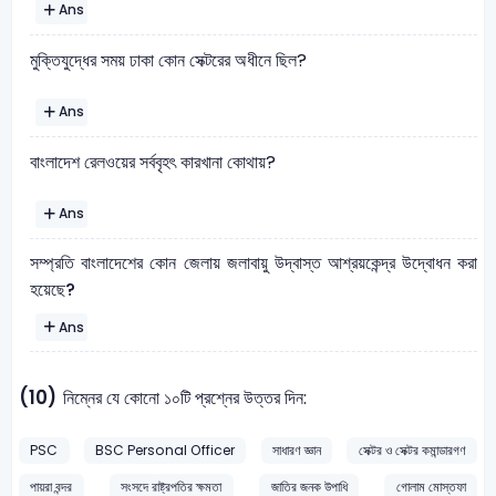
Ans
মুক্তিযুদ্ধের সময় ঢাকা কোন সেক্টরের অধীনে ছিল?
Ans
বাংলাদেশ রেলওয়ের সর্ববৃহৎ কারখানা কোথায়?
Ans
সম্প্রতি বাংলাদেশের কোন জেলায় জলাবায়ু উদ্বাস্ত আশ্রয়কেন্দ্র উদ্বোধন করা
হয়েছে?
Ans
(10)
নিম্নের যে কোনো ১০টি প্রশ্নের উত্তর দিন:
PSC
BSC Personal Officer
সাধারণ জ্ঞান
সেক্টর ও সেক্টর কমান্ডারগণ
পায়রা বন্দর
সংসদে রাষ্ট্রপতির ক্ষমতা
জাতির জনক উপাধি
গোলাম মোস্তফা