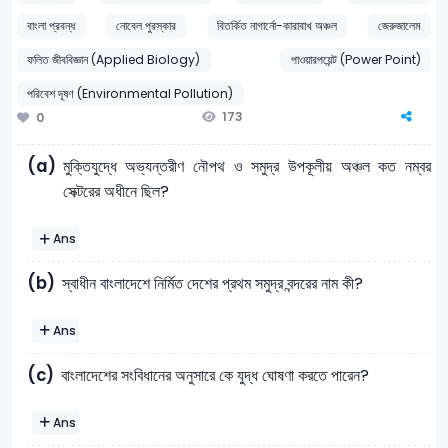
বাংলা প্রবন্ধ
নোবেল পুরস্কার
বিতর্কিত নাগার্নো-কারাবাখ অঞ্চল
জেরুজালেম
ফলিত জীববিজ্ঞান (Applied Biology)
পাওয়ারপয়েন্ট (Power Point)
পরিবেশ দূষণ (Environmental Pollution)
173
0
(a)
মুক্তিযুদ্ধে অভ্যন্তরীণ নৌপথ ও সমুদ্র উপকূলীয় অঞ্চল কত নম্বর
সেক্টরের অধীনে ছিল?
Ans
(b)
স্বাধীন বাংলাদেশে নির্মিত দেশের প্রথম সমুদ্র বন্দরের নাম কী?
Ans
(c)
বাংলাদেশের সংবিধানের অনুসারে কে যুদ্ধ ঘোষণা করতে পারেন?
Ans