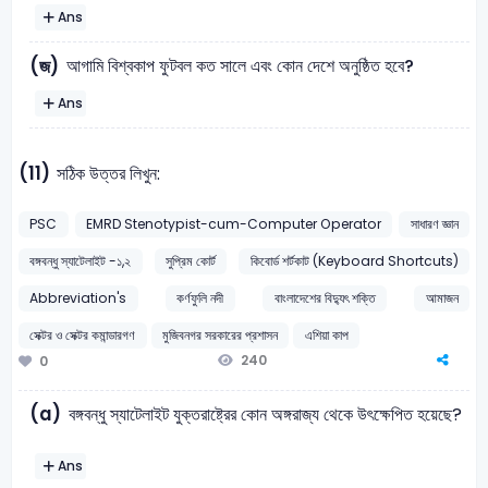
Ans
আগামি বিশ্বকাপ ফুটবল কত সালে এবং কোন দেশে অনুষ্ঠিত হবে?
(জ)
Ans
(11)
সঠিক উত্তর লিখুন:
PSC
EMRD Stenotypist-cum-Computer Operator
সাধারণ জ্ঞান
বঙ্গবন্ধু স্যাটেলাইট -১,২
সুপ্রিম কোর্ট
কিবোর্ড শর্টকাট (Keyboard Shortcuts)
Abbreviation's
কর্ণফুলি নদী
বাংলাদেশের বিদ্যুৎ শক্তি
আমাজন
সেক্টর ও সেক্টর কমান্ডারগণ
মুজিবনগর সরকারের প্রশাসন
এশিয়া কাপ
240
0
(a)
বঙ্গবন্ধু স্যাটেলাইট যুক্তরাষ্ট্রের কোন অঙ্গরাজ্য থেকে উৎক্ষেপিত হয়েছে?
Ans