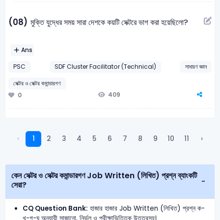
(08)
মুক্তি যুদ্ধের সময় সারা দেশকে কয়টি সেক্টরে ভাগ করা হয়েছিলো?
Ans
PSC
SDF Cluster Facilitator (Technical)
সাধারণ জ্ঞান
সেক্টর ও সেক্টর কমান্ডারগণ
409
0
‹
1
2
3
4
5
6
7
8
9
10
11
›
কেন সেক্টর ও সেক্টর কমান্ডারগণ Job Written (লিখিত) প্রশ্ন ব্যাংকটি
সেরা?
CQ Question Bank:
হাজার হাজার Job Written (লিখিত) প্রশ্ন ক-
খ-গ-ঘ অনুযায়ী সাজানো, নির্ভুল ও পরীক্ষাভিত্তিক উত্তরসহ।