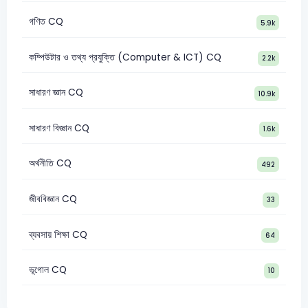
গণিত CQ
5.9k
কম্পিউটার ও তথ্য প্রযুক্তি (Computer & ICT) CQ
2.2k
সাধারণ জ্ঞান CQ
10.9k
সাধারণ বিজ্ঞান CQ
1.6k
অর্থনীতি CQ
492
জীববিজ্ঞান CQ
33
ব্যবসায় শিক্ষা CQ
64
ভূগোল CQ
10