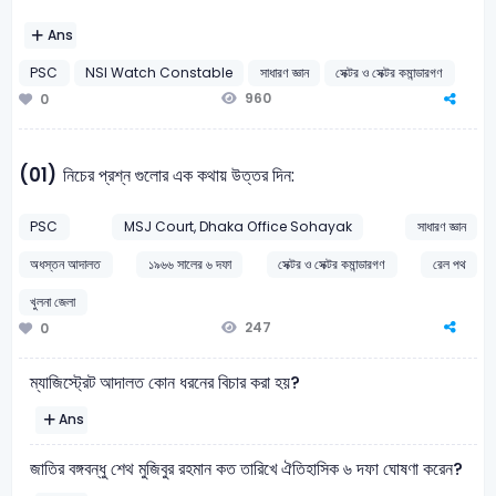
Ans
PSC
NSI Watch Constable
সাধারণ জ্ঞান
সেক্টর ও সেক্টর কমান্ডারগণ
960
0
(01)
নিচের প্রশ্ন গুলোর এক কথায় উত্তর দিন:
PSC
MSJ Court, Dhaka Office Sohayak
সাধারণ জ্ঞান
অধস্তন আদালত
১৯৬৬ সালের ৬ দফা
সেক্টর ও সেক্টর কমান্ডারগণ
রেল পথ
খুলনা জেলা
247
0
ম্যাজিস্ট্রেট আদালত কোন ধরনের বিচার করা হয়?
Ans
জাতির বঙ্গবন্ধু শেথ মুজিবুর রহমান কত তারিখে ঐতিহাসিক ৬ দফা ঘোষণা করেন?