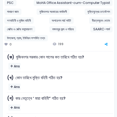
PSC
MoHA Office Assistant-cum-Computer Typist
সাধারণ জ্ঞান
মুজিবনগর সরকারের কার্যাবলী
মুক্তিযুদ্ধের রণকৌশল
গণবাহিনী ও মুজিব বাহিনী
অপারেশন সার্চ লাইট
বীরত্বসূচক খেতাব
সেক্টর ও সেক্টর কমান্ডারগণ
বঙ্গবন্ধুর জন্ম ও পরিচয়
SAARC-সার্ক
উপজেলা, গ্রাম, ইউনিয়ন সম্পর্কিত তথ্য
199
0
মুজিবনগর সরকার কোন সালের কত তারিখে গঠিত হয়?
(ক)
Ans
কোন তারিখে মুক্তি বহিনী গঠিত হয়?
(খ)
Ans
কার নেতৃত্বে ‘ মায়া বাহিনী” গঠিত হয়?
(গ)
Ans