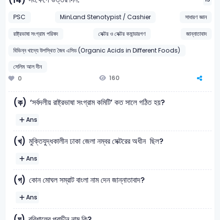
(14)
PSC
MinLand Stenotypist / Cashier
সাধারণ জ্ঞান
রাষ্ট্রভাষা সংগ্রাম পরিষদ
সেক্টর ও সেক্টর কমান্ডারগণ
জান্নাতাবাদ
বিভিন্ন খাদ্যে উপস্থিত জৈব এসিড (Organic Acids in Different Foods)
সেলিম আল দীন
160
0
‘সর্বদলীয় রাষ্ট্রভাষা সংগ্রাম কমিটি’ কত সালে গঠিত হয়?
(ক)
Ans
মুক্তিযুদ্ধকালীন ঢাকা জেলা নম্বর সেক্টরের অধীন ছিল?
(খ)
Ans
কোন মোঘল সম্রাট বাংলা নাম দেন জান্নাতাবাদ?
(গ)
Ans
বরিশালের প্রাচীন নাম কি?
(ঘ)