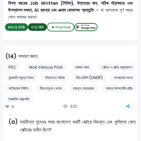
বিগত বছরের Job Written (লিখিত), উত্তরের মান, সঠিক স্ট্রাকচার এবং
উপস্থাপন দক্ষতা, AI ব্যাখ্যা এবং এক্সাম ফোকাসড প্রস্তুতি
— যা আপনাকে পূর্ণ নম্বর
পেতে সাহায্য করবে।
MCQ:
208
CQ:
186
Practice
সাধারণ জ্ঞান:
(14)
PSC
MoE Various Post
সাধারণ জ্ঞান
সেক্টর ও সেক্টর কমান্ডারগণ
কুয়াকাটা সমুদ্র সৈকত
নিরাপত্তা পরিষদ
ইউএনডিপি (UNDP)
অপরাজেয় বাংলা
আইজ্যাক নিউটন
বীরত্বসূচক খেতাব
বায়তুল মোকাররাম
পারস্য উপসাগরীয় রাষ্ট্র
বৈজ্ঞানিক যন্ত্রপাতি
322
0
(a)
স্বাধীনতা যুদ্ধের সময় বাংলাদেশ কয়টি সেক্টরে বিভক্ত এবং কুমিল্লা কোন
সেক্টরের অধীন ছিল?