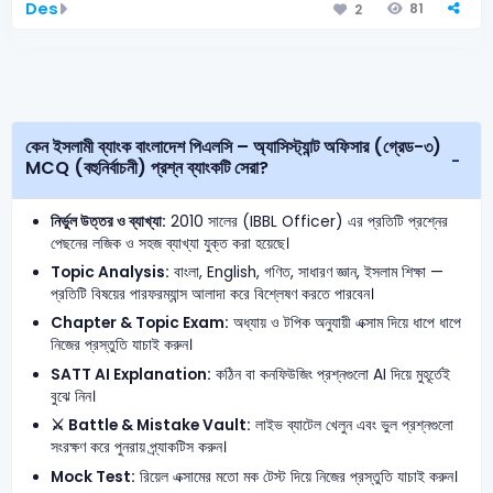
Des
81
2
কেন ইসলামী ব্যাংক বাংলাদেশ পিএলসি – অ্যাসিস্ট্যান্ট অফিসার (গ্রেড-৩)
MCQ (বহুনির্বাচনী) প্রশ্ন ব্যাংকটি সেরা?
নির্ভুল উত্তর ও ব্যাখ্যা:
2010 সালের (IBBL Officer) এর প্রতিটি প্রশ্নের
পেছনের লজিক ও সহজ ব্যাখ্যা যুক্ত করা হয়েছে।
Topic Analysis:
বাংলা, English, গণিত, সাধারণ জ্ঞান, ইসলাম শিক্ষা —
প্রতিটি বিষয়ের পারফরম্যান্স আলাদা করে বিশ্লেষণ করতে পারবেন।
Chapter & Topic Exam:
অধ্যায় ও টপিক অনুযায়ী এক্সাম দিয়ে ধাপে ধাপে
নিজের প্রস্তুতি যাচাই করুন।
SATT AI Explanation:
কঠিন বা কনফিউজিং প্রশ্নগুলো AI দিয়ে মুহূর্তেই
বুঝে নিন।
⚔️ Battle & Mistake Vault:
লাইভ ব্যাটেল খেলুন এবং ভুল প্রশ্নগুলো
সংরক্ষণ করে পুনরায় প্র্যাকটিস করুন।
Mock Test:
রিয়েল এক্সামের মতো মক টেস্ট দিয়ে নিজের প্রস্তুতি যাচাই করুন।