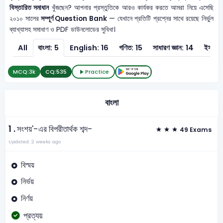
বিস্তারিত সমাধান
খুঁজছেন? আপনার প্রস্তুতিকে আরও কার্যকর করতে আমরা নিয়ে এসেছি
২০১০ সালের
সম্পূর্ণ Question Bank
— যেখানে প্রতিটি প্রশ্নের সাথে রয়েছে নির্ভুল
ব্যাখ্যাসহ সমাধাণ ও PDF ডাউনলোডের সুবিধা।
All
বাংলা: 5
English: 16
গণিত: 15
সাধারণ জ্ঞান: 14
ইসলাম 
MCQ:
3k
CQ:
535
Practice
বাংলা
1 .
সংশয়'-এর বিপরীতার্থক শব্দ-
49 Exams
Updated: 2 weeks ago
বিস্ময়
নির্ভয়
নির্ণয়
প্রত্যয়