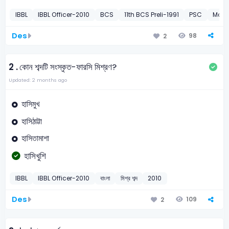
IBBL
IBBL Officer-2010
BCS
11th BCS Preli-1991
PSC
MoLE
Des
98
2
2 .
কোন শব্দটি সংস্কৃত-ফারসি মিশ্রণ?
Updated: 2 months ago
হাসিমুখ
হাসিঠাট্টা
হাসিতামাশা
হাসিখুশি
IBBL
IBBL Officer-2010
বাংলা
মিশ্র শব্দ
2010
Des
109
2