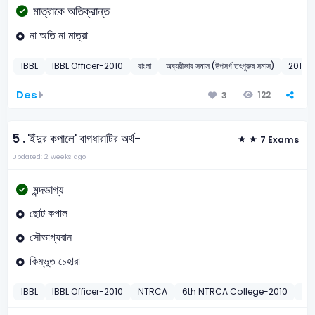
মাত্রাকে অতিক্রান্ত
না অতি না মাত্রা
IBBL
IBBL Officer-2010
বাংলা
অব্যয়ীভাব সমাস (উপসর্গ তৎপুরুষ সমাস)
2010
Des
122
3
5 .
'ইঁদুর কপালে' বাগধারাটির অর্থ-
7 Exams
Updated: 2 weeks ago
মন্দভাগ্য
ছোট কপাল
সৌভাগ্যবান
কিম্ভুত চেহারা
IBBL
IBBL Officer-2010
NTRCA
6th NTRCA College-2010
PS