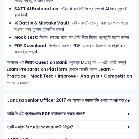
নিজের প্রস্তুতি যাচাই করুন।
SATT AI Explanation:
কঠিন বা কনফিউজিং প্রশ্নগুলো AI দিয়ে মুহূর্তেই
বুঝে নিন।
⚔️ Battle & Mistake Vault:
লাইভ ব্যাটেল খেলুন এবং ভুল প্রশ্নগুলো
সংরক্ষণ করে পুনরায় প্র্যাকটিস করুন।
Mock Test:
রিয়েল এক্সামের মতো মক টেস্ট দিয়ে নিজের প্রস্তুতি যাচাই করুন।
PDF Download:
প্রশ্ন ও সমাধান PDF হিসেবে ডাউনলোড বা প্রিন্ট করে
অফলাইনে পড়ুন।
আমাদের এই
নিয়োগ Question Bank
শুধুমাত্র MCQ নয় — এটি একটি সম্পূর্ণ
Exam Preparation Platform
যেখানে আপনি পাবেন
Learn +
Practice + Mock Test + Improve + Analysis + Competition
— সব একসাথে।
Janata Senior Officer 2017 এর প্রশ্ন ও সমাধান কি এখানে পাওয়া যাবে?
আমি কি এই প্রশ্নগুলোর PDF ডাউনলোড করতে পারব?
স্যাট একাডেমির প্রশ্নোত্তরগুলো কতটা নির্ভুল?