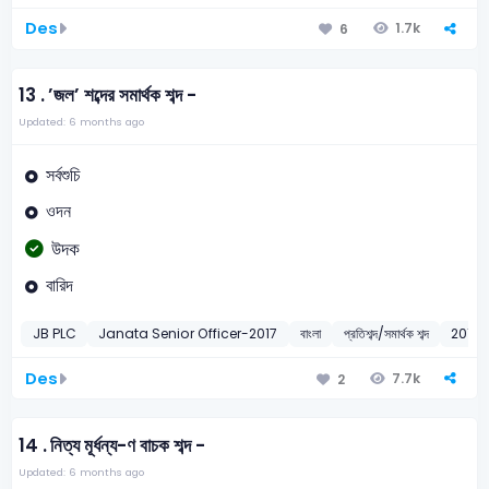
Des
1.7k
6
13 .
’জল’ শব্দের সমার্থক শব্দ -
Updated: 6 months ago
সর্বশুচি
ওদন
উদক
বারিদ
JB PLC
Janata Senior Officer-2017
বাংলা
প্রতিশব্দ/সমার্থক শব্দ
2017
Des
7.7k
2
14 .
নিত্য মূর্ধন্য-ণ বাচক শব্দ -
Updated: 6 months ago