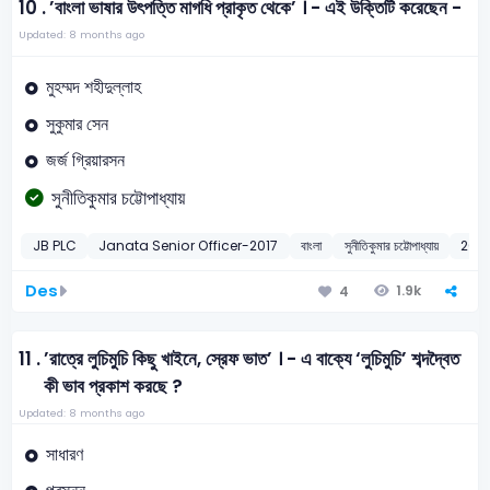
10 .
’বাংলা ভাষার উৎপত্তি মাগধি প্রাকৃত থেকে’ । - এই উক্তিটি করেছেন -
Updated: 8 months ago
মুহম্মদ শহীদুল্লাহ
সুকুমার সেন
জর্জ গ্রিয়ারসন
সুনীতিকুমার চট্টোপাধ্যায়
JB PLC
Janata Senior Officer-2017
বাংলা
সুনীতিকুমার চট্টোপাধ্যায়
2017
Des
1.9k
4
11 .
’রাত্রে লুচিমুচি কিছু খাইনে, স্রেফ ভাত’ । - এ বাক্যে ‘লুচিমুচি’ শব্দদ্বৈত
কী ভাব প্রকাশ করছে ?
Updated: 8 months ago
সাধারণ