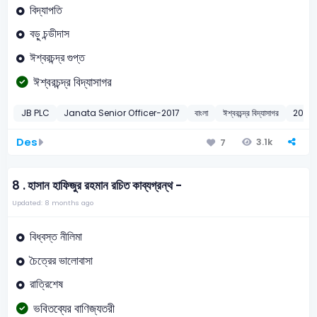
বিদ্যাপতি
বড়ু চন্ডীদাস
ঈশ্বরচন্দ্র গুপ্ত
ঈশ্বরচন্দ্র বিদ্যাসাগর
JB PLC
Janata Senior Officer-2017
বাংলা
ঈশ্বরচন্দ্র বিদ্যাসাগর
2017
Des
3.1k
7
8 .
হাসান হাফিজুর রহমান রচিত কাব্যগ্রন্থ -
Updated: 8 months ago
বিধ্বস্ত নীলিমা
চৈত্রের ভালোবাসা
রাত্রিশেষ
ভবিতব্যের বাণিজ্যতরী