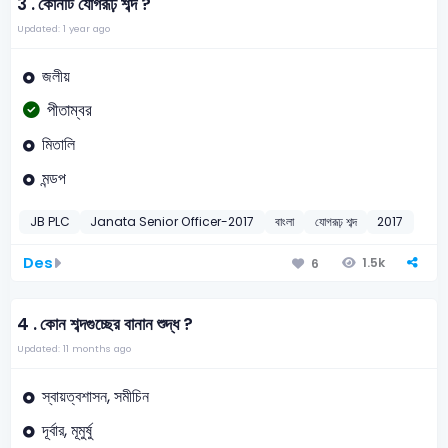
3 .
কোনটি যোগরূঢ় শব্দ ?
Updated: 1 year ago
জলীয়
পীতাম্বর
মিতালি
মন্ডপ
JB PLC
Janata Senior Officer-2017
বাংলা
যোগরূঢ় শব্দ
2017
Des
1.5k
6
4 .
কোন শব্দগুচ্ছের বানান শুদ্ধ ?
Updated: 11 months ago
স্বায়ত্বশাসন, সমীচিন
দূর্বার, মূমুর্ষু