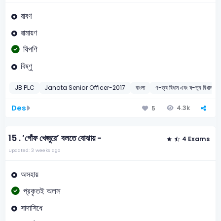
রাবণ
রামায়ণ
বিপণি
বিষ্ণু
JB PLC
Janata Senior Officer-2017
বাংলা
ণ-ত্ব বিধান এবং ষ-ত্ব বিধান
Des
4.3k
5
15 .
’গোঁফ খেজুরে’ বলতে বোঝায় -
4 Exams
Updated: 3 weeks ago
অসহায়
প্রকৃতই অলস
সাদাসিধে