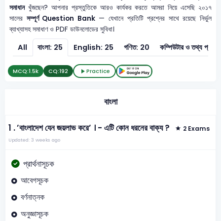
সমাধান
খুঁজছেন? আপনার প্রস্তুতিকে আরও কার্যকর করতে আমরা নিয়ে এসেছি ২০১৭
সালের
সম্পূর্ণ Question Bank
— যেখানে প্রতিটি প্রশ্নের সাথে রয়েছে নির্ভুল
ব্যাখ্যাসহ সমাধাণ ও PDF ডাউনলোডের সুবিধা।
All
বাংলা: 25
English: 25
গণিত: 20
কম্পিউটার ও
MCQ:
1.5k
CQ:
192
Practice
বাংলা
1 .
’বাংলাদেশ যেন জয়লাভ করে’ । - এটি কোন ধরনের বাক্য ?
2 Exams
Updated: 3 weeks ago
প্রার্থনাসূচক
আবেগসূচক
বর্ণনাত্নক
অনুজ্ঞাসূচক