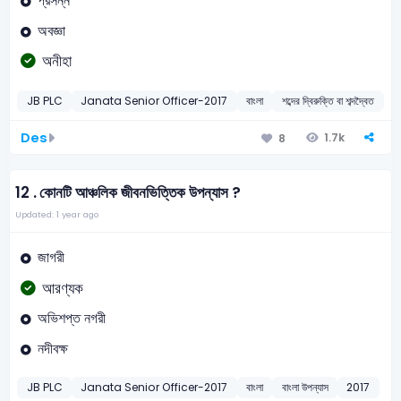
প্রসন্ন
অবজ্ঞা
অনীহা
JB PLC
Janata Senior Officer-2017
বাংলা
শব্দের দ্বিরুক্তি বা শব্দদ্বৈত
2
Des
1.7k
8
12 .
কোনটি আঞ্চলিক জীবনভিত্তিক উপন্যাস ?
Updated: 1 year ago
জাগরী
আরণ্যক
অভিশপ্ত নগরী
নদীবক্ষ
JB PLC
Janata Senior Officer-2017
বাংলা
বাংলা উপন্যাস
2017