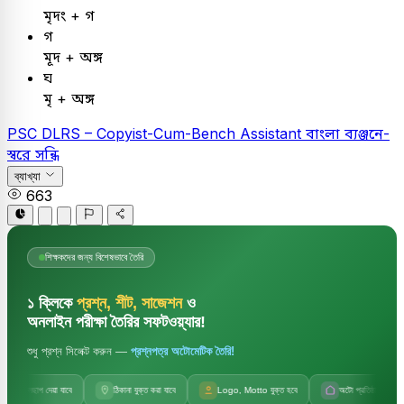
মৃদং + গ
গ
মূদ + অঙ্গ
ঘ
মৃ + অঙ্গ
PSC
DLRS – Copyist-Cum-Bench Assistant
বাংলা
ব্যঞ্জনে-
স্বরে সন্ধি
ব্যাখ্যা
663
শিক্ষকদের জন্য বিশেষভাবে তৈরি
১ ক্লিকে
প্রশ্ন, শীট, সাজেশন
ও
অনলাইন পরীক্ষা তৈরির সফটওয়্যার!
শুধু প্রশ্ন সিলেক্ট করুন —
প্রশ্নপত্র অটোমেটিক তৈরি!
জলছাপ দেয়া যাবে
ঠিকানা যুক্ত করা যাবে
Logo, Motto যুক্ত হবে
অটো প্রতিষ্ঠানের নাম