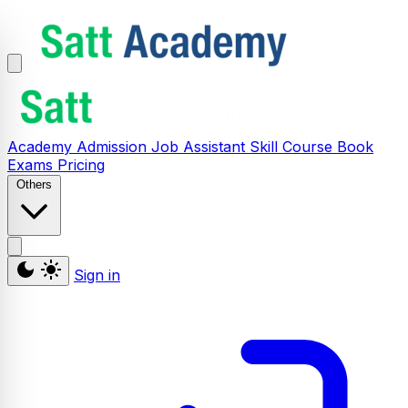
Academy
Admission
Job Assistant
Skill
Course
Book
Exams
Pricing
Others
Sign in