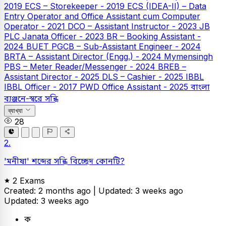
2019
ECS – Storekeeper - 2019
ECS (IDEA-II) – Data
Entry Operator and Office Assistant cum Computer
Operator - 2021
DCO – Assistant Instructor - 2023
JB
PLC
Janata Officer - 2023
BR – Booking Assistant -
2024
BUET
PGCB – Sub-Assistant Engineer - 2024
BRTA – Assistant Director (Engg.) - 2024
Mymensingh
PBS – Meter Reader/Messenger - 2024
BREB –
Assistant Director - 2025
DLS – Cashier - 2025
IBBL
IBBL Officer - 2017
PWD Office Assistant - 2025
বাংলা
ব্যঞ্জনে-স্বরে সন্ধি
ব্যাখ্যা
28
2.
'মনীষা' শব্দের সন্ধি বিচ্ছেদ কোনটি?
2 Exams
Created: 2 months ago |
Updated: 3 weeks ago
Updated: 3 weeks ago
ক