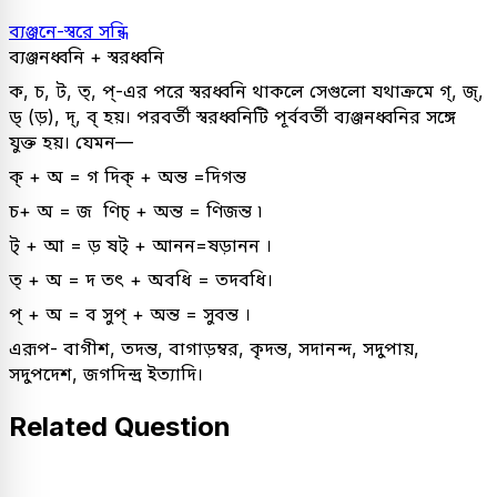
ব্যঞ্জনে-স্বরে সন্ধি
ব্যঞ্জনধ্বনি + স্বরধ্বনি
ক, চ, ট, ত্, প্-এর পরে স্বরধ্বনি থাকলে সেগুলো যথাক্রমে গ্, জ্,
ড্ (ড়), দ্, ব্ হয়। পরবর্তী স্বরধ্বনিটি পূর্ববর্তী ব্যঞ্জনধ্বনির সঙ্গে
যুক্ত হয়। যেমন—
ক্ + অ = গ দিক্ + অন্ত =দিগন্ত
চ+ অ = জ ণিচ্ + অন্ত = ণিজন্ত ৷
ট্ + আ = ড় ষট্ + আনন=ষড়ানন ।
ত্ + অ = দ তৎ + অবধি = তদবধি।
প্ + অ = ব সুপ্ + অন্ত = সুবন্ত ।
এরূপ- বাগীশ, তদন্ত, বাগাড়ম্বর, কৃদন্ত, সদানন্দ, সদুপায়,
সদুপদেশ, জগদিন্দ্ৰ ইত্যাদি।
Related Question