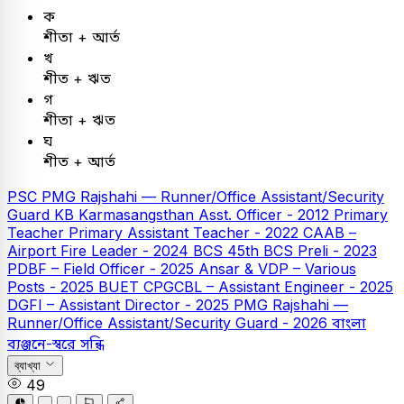
ক
শীতা + আর্ত
খ
শীত + ঋত
গ
শীতা + ঋত
ঘ
শীত + আর্ত
PSC
PMG Rajshahi — Runner/Office Assistant/Security
Guard
KB
Karmasangsthan Asst. Officer - 2012
Primary
Teacher
Primary Assistant Teacher - 2022
CAAB –
Airport Fire Leader - 2024
BCS
45th BCS Preli - 2023
PDBF – Field Officer - 2025
Ansar & VDP – Various
Posts - 2025
BUET
CPGCBL – Assistant Engineer - 2025
DGFI – Assistant Director - 2025
PMG Rajshahi —
Runner/Office Assistant/Security Guard - 2026
বাংলা
ব্যঞ্জনে-স্বরে সন্ধি
ব্যাখ্যা
49