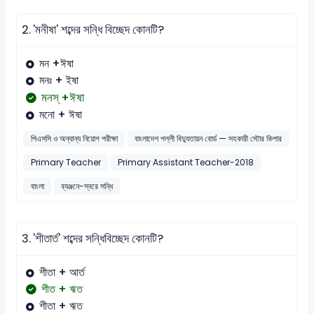
2.
'মনীষা' শব্দের সন্ধি বিচ্ছেদ কোনটি?
মন +ঈষা
মনঃ + ইষা
মনস্ +ঈষা
মনাে + ঈষা
পিএসসি ও অন্যান্য নিয়োগ পরীক্ষা
বাংলাদেশ পল্লী বিদ্যুতায়ন বোর্ড — সহকারী স্টোর কিপার
Primary Teacher
Primary Assistant Teacher-2018
বাংলা
ব্যঞ্জনে-স্বরে সন্ধি
3.
'শীতার্ত' শব্দের সন্ধিবিচ্ছেদ কোনটি?
শীতা + আর্ত
শীত + ঋত
শীতা + ঋত