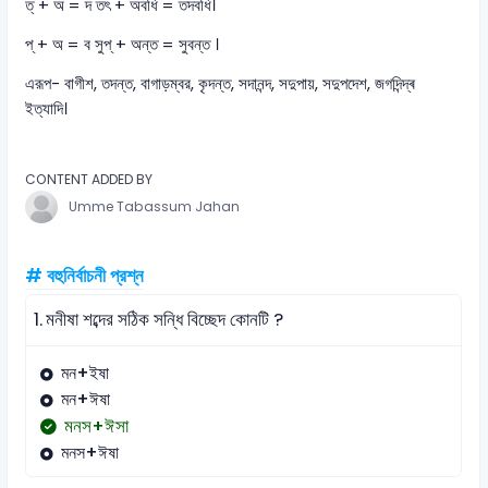
ত্ + অ = দ তৎ + অবধি = তদবধি।
প্ + অ = ব সুপ্ + অন্ত = সুবন্ত ।
এরূপ- বাগীশ, তদন্ত, বাগাড়ম্বর, কৃদন্ত, সদানন্দ, সদুপায়, সদুপদেশ, জগদিন্দ্ৰ
ইত্যাদি।
CONTENT ADDED BY
Umme Tabassum Jahan
# বহুনির্বাচনী প্রশ্ন
1.
মনীষা শব্দের সঠিক সন্ধি বিচ্ছেদ কোনটি ?
মন+ইষা
মন+ঈষা
মনস+ঈসা
মনস+ঈষা