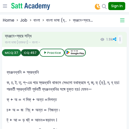
Sign In
Home
Job
বাংলা
বাংলা ভাষা (ব্...
ব্যঞ্জনে-স্বরে...
ব্যঞ্জনে-স্বরে সন্ধি
1.9k
বাংলা ভাষা (ব্যাকরণ) - বাংলা -
MCQ:
37
CQ:
457
Practice
ব্যঞ্জনধ্বনি + স্বরধ্বনি
ক, চ, ট, ত্, প্-এর পরে স্বরধ্বনি থাকলে সেগুলো যথাক্রমে গ্, জ্, ড্ (ড়), দ্, ব্ হয়।
পরবর্তী স্বরধ্বনিটি পূর্ববর্তী ব্যঞ্জনধ্বনির সঙ্গে যুক্ত হয়। যেমন—
ক্ + অ = গ দিক্ + অন্ত =দিগন্ত
চ+ অ = জ ণিচ্ + অন্ত = ণিজন্ত ৷
ট্ + আ = ড় ষট্ + আনন=ষড়ানন ।