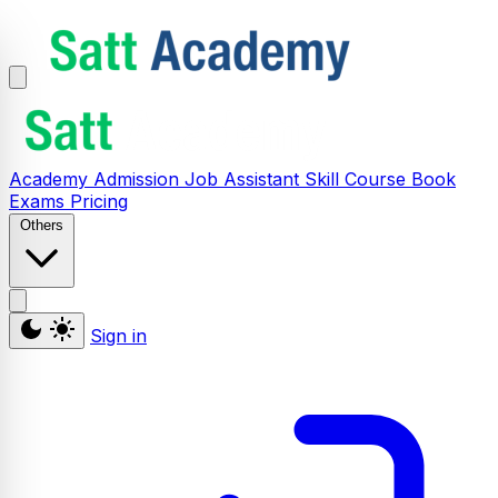
Academy
Admission
Job Assistant
Skill
Course
Book
Exams
Pricing
Others
Sign in