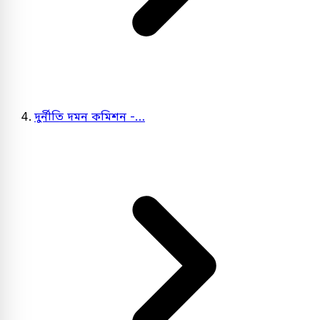
দুর্নীতি দমন কমিশন -…