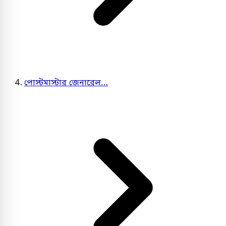
পোস্টমাস্টার জেনারেল…