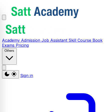
Academy
Admission
Job Assistant
Skill
Course
Book
Exams
Pricing
Others
Sign in