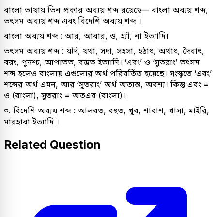
বাংলা ভাষায় তিন প্রকার অব্যয় শব্দ রয়েছে— বাংলা অব্যয় শব্দ,
তৎসম অব্যয় শব্দ এবং বিদেশি অব্যয় শব্দ ।
বাংলা অব্যয় শব্দ : আর, আবার, ও, হ্যাঁ, না ইত্যাদি।
তৎসম অব্যয় শব্দ : যদি, যথা, সদা, সহসা, হঠাৎ, অর্থাৎ, দৈবাৎ,
বরং, পুনশ্চ, আপাতত, বস্তুত ইত্যাদি। ‘এবং’ ও ‘সুতরাং’ তৎসম
শব্দ হলেও বাংলায় এগুলোর অর্থ পরিবর্তিত হয়েছে। সংস্কৃতে ‘এবং’
শব্দের অর্থ এমন, আর ‘সুতরাং’ অর্থ অত্যন্ত, অবশ্য। কিন্তু এবং =
ও (বাংলা), সুতরাং = অতএব (বাংলা)।
৩. বিদেশি অব্যয় শব্দ : আলবত, বহুত, খুব, শাবাশ, খাসা, মাইরি,
মারহাবা ইত্যাদি ।
Related Question