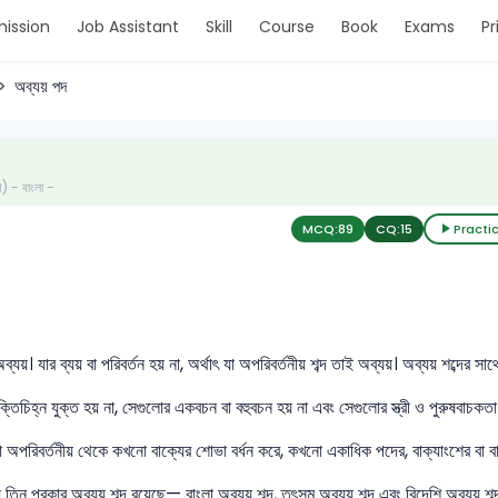
ission
Job Assistant
Skill
Course
Book
Exams
Pr
অব্যয় পদ
ণ) - বাংলা -
MCQ:
89
CQ:
15
Practi
ব্যয়। যার ব্যয় বা পরিবর্তন হয় না, অর্থাৎ যা অপরিবর্তনীয় শব্দ তাই অব্যয়। অব্যয় শব্দের সাথ
িচিহ্ন যুক্ত হয় না, সেগুলোর একবচন বা বহুবচন হয় না এবং সেগুলোর স্ত্রী ও পুরুষবাচকতা নি
দা অপরিবর্তনীয় থেকে কখনো বাক্যের শোভা বর্ধন করে, কখনো একাধিক পদের, বাক্যাংশের বা বা
় তিন প্রকার অব্যয় শব্দ রয়েছে— বাংলা অব্যয় শব্দ, তৎসম অব্যয় শব্দ এবং বিদেশি অব্যয় শব্