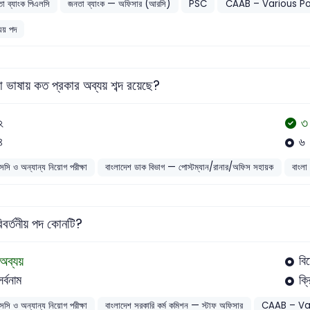
া ব্যাংক পিএলসি
জনতা ব্যাংক — অফিসার (আরসি)
PSC
CAAB – Various Po
যয় পদ
া ভাষায় কত প্রকার অব্যয় শব্দ রয়েছে?
৩
২
৪
৬
সসি ও অন্যান্য নিয়োগ পরীক্ষা
বাংলাদেশ ডাক বিভাগ — পোস্টম্যান/রানার/অফিস সহায়ক
বাংলা
বর্তনীয় পদ কোনটি?
অব্যয়
বি
সর্বনাম
ক্র
সসি ও অন্যান্য নিয়োগ পরীক্ষা
বাংলাদেশ সরকারি কর্ম কমিশন — স্টাফ অফিসার
CAAB – Va