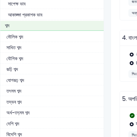
জনত
সাপেক্ষ ভাব
অব্
আকাঙ্ক্ষা প্রকাশক ভাব
শব্দ
মৌলিক শব্দ
4.
বাংল
সাধিত শব্দ
যৌগিক শব্দ
রূঢ়ি শব্দ
পিএ
যোগরূঢ় শব্দ
তৎসম শব্দ
5.
অপরি
তদ্ভব শব্দ
অর্ধ-তৎ্সম শব্দ
দেশি শব্দ
বিদেশি শব্দ
পিএ