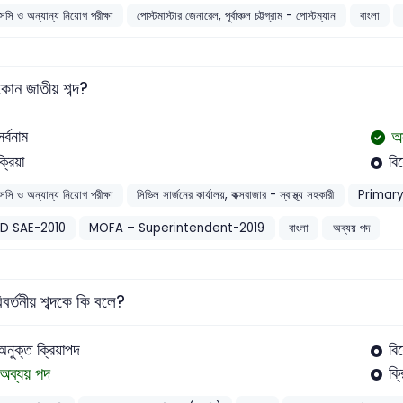
সসি ও অন্যান্য নিয়োগ পরীক্ষা
পোস্টমাস্টার জেনারেল, পূর্বাঞ্চল চট্টগ্রাম - পোস্টম্যান
বাংলা
 কোন জাতীয় শব্দ?
অ
সর্বনাম
ক্রিয়া
বি
সসি ও অন্যান্য নিয়োগ পরীক্ষা
সিভিল সার্জনের কার্যালয়, কক্সবাজার - স্বাস্থ্য সহকারী
Primar
D SAE-2010
MOFA – Superintendent-2019
বাংলা
অব্যয় পদ
বর্তনীয় শব্দকে কি বলে?
অনুক্ত ক্রিয়াপদ
বি
অব্যয় পদ
ক্