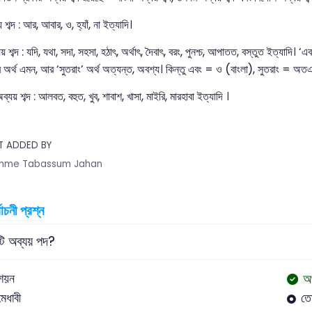
় শব্দ : আর, আবার, ও, হ্যাঁ, না ইত্যাদি।
 শব্দ : যদি, যথা, সদা, সহসা, হঠাৎ, অর্থাৎ, দৈবাৎ, বরং, পুনশ্চ, আপাতত, বস্তুত ইত্যাদি। ‘
ের অর্থ এমন, আর ‘সুতরাং’ অর্থ অত্যন্ত, অবশ্য। কিন্তু এবং = ও (বাংলা), সুতরাং = অত
ব্যয় শব্দ : আলবত, বহুত, খুব, শাবাশ, খাসা, মাইরি, মারহাবা ইত্যাদি ।
T ADDED BY
mme Tabassum Jahan
বাচনী প্রশ্ন
ি অব্যয় পদ?
অ
শয়ন
মেধাবী
তো