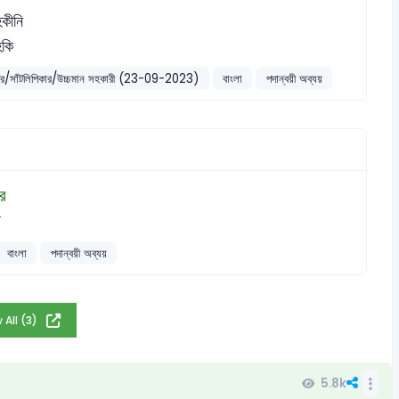
হকীনি
হকি
অপারেটর/সাঁটলিপিকার/উচ্চমান সহকারী (23-09-2023)
বাংলা
পদান্বয়ী অব্যয়
ার
য়
বাংলা
পদান্বয়ী অব্যয়
 All (3)
5.8k