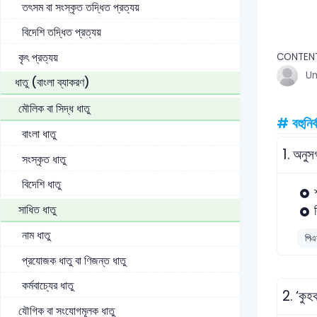
তৎসম বা সংস্কৃত তদ্ধিত প্রত্যয়
বিদেশি তদ্ধিত প্রত্যয়
কৃৎ প্রত্যয়
CONTENT
U
ধাতু (বাংলা ব্যাকরণ)
মৌলিক বা সিদ্ধ ধাতু
# বহুনির্
বাংলা ধাতু
1.
অনুসর
সংস্কৃত ধাতু
বিদেশি ধাতু
সাধিত ধাতু
নাম ধাতু
পিএ
প্রযোজক ধাতু বা ণিজন্ত ধাতু
কর্মবাচ্যের ধাতু
2.
‘কুহ
যৌগিক বা সংযোগমূলক ধাতু