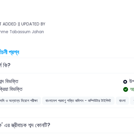
 ADDED || UPDATED BY
mme Tabassum Jahan
বাচনী প্রশ্ন
্গ কি?
শব্দ বিভক্তি
উপ
অ
ক্রিয়া বিভক্তি
সসি ও অন্যান্য নিয়োগ পরীক্ষা
বাংলাদেশ পরমাণু শক্তি কমিশন - কম্পিউটার টাইপিস্ট
বাংলা
ক' এর স্ত্রীবাচক শব্দ কোনটি?