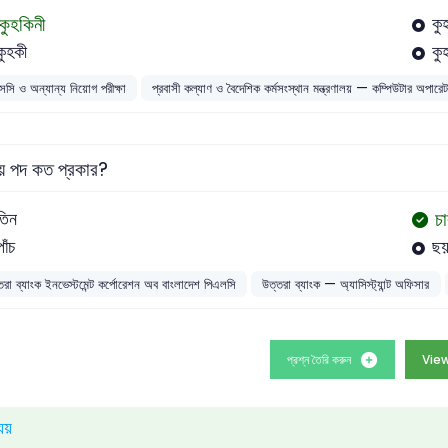
কুহকিনী
কু
কুহকী
কু
সসি ও অন্যান্য নিয়োগ পরীক্ষা
প্রবাসী কল্যাণ ও বৈদেশিক কর্মসংস্থান মন্ত্রণালয় — কম্পিউটার 
য় পদ কত প্রকার?
চ
তিন
পাঁচ
ছ
তরা ব্যাংক ইনভেস্টমেন্ট কর্পোরেশন অব বাংলাদেশ পিএলসি
উত্তরা ব্যাংক — অ্যাসিস্ট্যান্ট অফিসার
প্রশ্ন তৈরি করুন
View
যয়