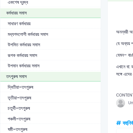
একশেষ দ্বন্দ্ব
কর্মধারয় সমাস
সাধারণ কর্মধারয়
অনন্বয়ী অব
মধ্যপদলোপী কর্মধারয় সমাস
যে অব্যয় 
উপমিত কর্মধারয় সমাস
যেমন– বাঃ!
রূপক কর্মধারয় সমাস
উপমান কর্মধারয় সমাস
এখানে বা: 
সঙ্গে এদের
তৎপুরুষ সমাস
দ্বিতীয়া-তৎপুরুষ
CONTEN
তৃতীয়া-তৎপুরুষ
U
চতুর্থী-তৎপুরুষ
পঞ্চমী-তৎপুরুষ
# বহুনির্
ষষ্ঠী-তৎপুরুষ