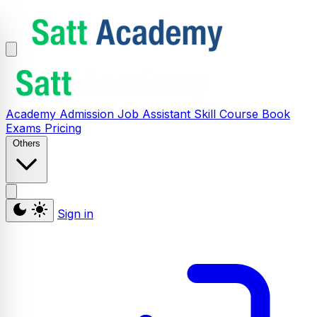
Academy
Admission
Job Assistant
Skill
Course
Book
Exams
Pricing
Others
Sign in