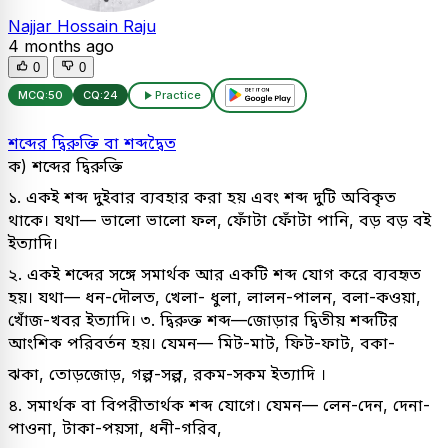
Najjar Hossain Raju
4 months ago
0
0
MCQ:
50
CQ:
24
Practice
শব্দের দ্বিরুক্তি বা শব্দদ্বৈত
ক) শব্দের দ্বিরুক্তি
১. একই শব্দ দুইবার ব্যবহার করা হয় এবং শব্দ দুটি অবিকৃত
থাকে। যথা— ভালো ভালো ফল, ফোঁটা ফোঁটা পানি, বড় বড় বই
ইত্যাদি।
২. একই শব্দের সঙ্গে সমার্থক আর একটি শব্দ যোগ করে ব্যবহৃত
হয়। যথা— ধন-দৌলত, খেলা- ধুলা, লালন-পালন, বলা-কওয়া,
খোঁজ-খবর ইত্যাদি। ৩. দ্বিরুক্ত শব্দ—জোড়ার দ্বিতীয় শব্দটির
আংশিক পরিবর্তন হয়। যেমন— মিট-মাট, ফিট-ফাট, বকা-
ঝকা, তোড়জোড়, গল্প-সল্প, রকম-সকম ইত্যাদি ।
৪. সমার্থক বা বিপরীতার্থক শব্দ যোগে। যেমন— লেন-দেন, দেনা-
পাওনা, টাকা-পয়সা, ধনী-গরিব,