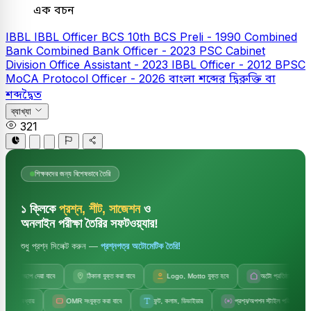
এক বচন
IBBL
IBBL Officer
BCS
10th BCS Preli - 1990
Combined
Bank
Combined Bank Officer - 2023
PSC
Cabinet
Division Office Assistant - 2023
IBBL Officer - 2012
BPSC
MoCA Protocol Officer - 2026
বাংলা
শব্দের দ্বিরুক্তি বা
শব্দদ্বৈত
ব্যাখ্যা
321
শিক্ষকদের জন্য বিশেষভাবে তৈরি
১ ক্লিকে
প্রশ্ন, শীট, সাজেশন
ও
অনলাইন পরীক্ষা তৈরির সফটওয়্যার!
শুধু প্রশ্ন সিলেক্ট করুন —
প্রশ্নপত্র অটোমেটিক তৈরি!
জলছাপ দেয়া যাবে
ঠিকানা যুক্ত করা যাবে
Logo, Motto যুক্ত হবে
অটো প্রতিষ্ঠানের নাম
অধ্যায়
OMR সংযুক্ত করা যাবে
ফন্ট, কলাম, ডিভাইডার
প্রশ্ন/অপশন স্টাইল পরিবর্তন