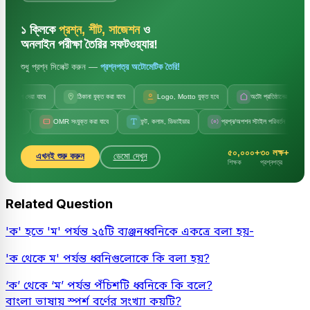
১ ক্লিকে
প্রশ্ন, শীট, সাজেশন
ও
অনলাইন পরীক্ষা তৈরির সফটওয়্যার!
শুধু প্রশ্ন সিলেক্ট করুন —
প্রশ্নপত্র অটোমেটিক তৈরি!
 দেয়া যাবে
ঠিকানা যুক্ত করা যাবে
Logo, Motto যুক্ত হবে
অটো প্রতিষ্ঠানের নাম
অ
OMR সংযুক্ত করা যাবে
ফন্ট, কলাম, ডিভাইডার
প্রশ্ন/অপশন স্টাইল পরিবর্তন
সেট কোড,
৫০,০০০+
৩০ লক্ষ+
এখনই শুরু করুন
ডেমো দেখুন
শিক্ষক
প্রশ্নপত্র
Related Question
'ক' হতে 'ম' পর্যন্ত ২৫টি ব্যঞ্জনধ্বনিকে একত্রে বলা হয়-
'ক থেকে ম' পর্যন্ত ধ্বনিগুলোকে কি বলা হয়?
‘ক’ থেকে ‘ম’ পর্যন্ত পঁচিশটি ধ্বনিকে কি বলে?
বাংলা ভাষায় স্পর্শ বর্ণের সংখ্যা কয়টি?