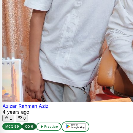
Azizar Rahman Aziz
4 years ago
1
0
MCQ:
99
CQ:
6
Practice