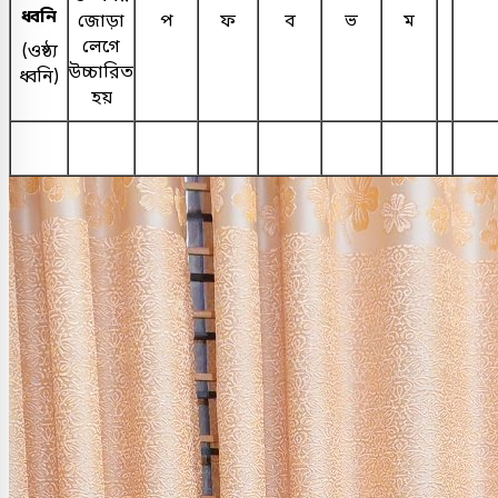
ধ্বনি
জোড়া
প
ফ
ব
ভ
ম
লেগে
(ওষ্ঠ্য
উচ্চারিত
ধ্বনি)
হয়