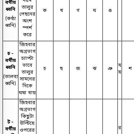
বর্গীয়
তালুর
ধ্বনি
ক
খ
গ
ঘ
ঙ
পেছনের
(কণ্ঠ্য
অংশ
ধ্বনি)
স্পর্শ
করে
জিহবার
অগ্রভাগ
চ -
চ্যাপ্টা
বর্গীয়
ভাবে
য
ধ্বনি
চ
ছ
জ
ঝ
ঞ
শ
তালুর
য়
(তালব্য
সামনের
ধ্বনি)
দিকে
ঘষা খায়
জিহবার
অগ্রভাগ
কিছুটা
ট -
উল্টিয়ে
র
বর্গীয়
ওপরের