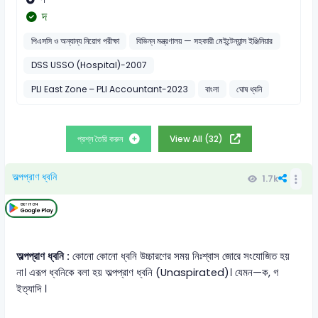
দ
পিএসসি ও অন্যান্য নিয়োগ পরীক্ষা
বিভিন্ন মন্ত্রণালয় — সহকারী মেইন্টেন্যান্স ইঞ্জিনিয়ার
DSS USSO (Hospital)-2007
PLI East Zone – PLI Accountant-2023
বাংলা
ঘোষ ধ্বনি
প্রশ্ন তৈরি করুন
View All (32)
অল্পপ্রাণ ধ্বনি
1.7k
অল্পপ্রাণ ধ্বনি :
কোনো কোনো ধ্বনি উচ্চারণের সময় নিঃশ্বাস জোরে সংযোজিত হয়
না। এরূপ ধ্বনিকে বলা হয় অল্পপ্রাণ ধ্বনি (Unaspirated)। যেমন—ক, গ
ইত্যাদি ।