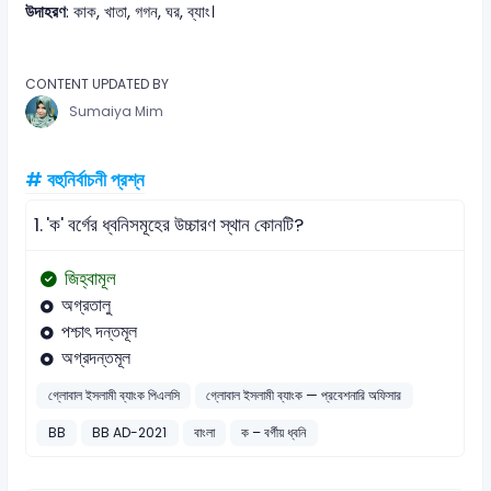
উদাহরণ
: কাক, খাতা, গগন, ঘর, ব্যাং।
CONTENT UPDATED BY
Sumaiya Mim
# বহুনির্বাচনী প্রশ্ন
1.
'ক' বর্গের ধ্বনিসমূহের উচ্চারণ স্থান কোনটি?
জিহ্বামূল
অগ্রতালু
পশ্চাৎ দন্তমূল
অগ্রদন্তমূল
গ্লোবাল ইসলামী ব্যাংক পিএলসি
গ্লোবাল ইসলামী ব্যাংক — প্রবেশনারি অফিসার
BB
BB AD-2021
বাংলা
ক – বর্গীয় ধ্বনি