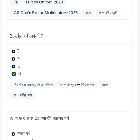
PB
Pubali Officer-2023
CS Cox’s Bazar Statistician-2025
বাংলা
প – বর্গীয় ধ্বনি
3.
ওষ্ঠ্য বর্ণ কোনটি?
ট
চ
ত
প
পিএসসি ও অন্যান্য নিয়োগ পরীক্ষা
বন অধিদপ্তর — বিভিন্ন পদ
বাংলা
প – বর্গীয় ধ্বনি
4.
প ফ ব ভ ম এগুলো কী ধরনের বর্ণ
দন্ত বর্ণ