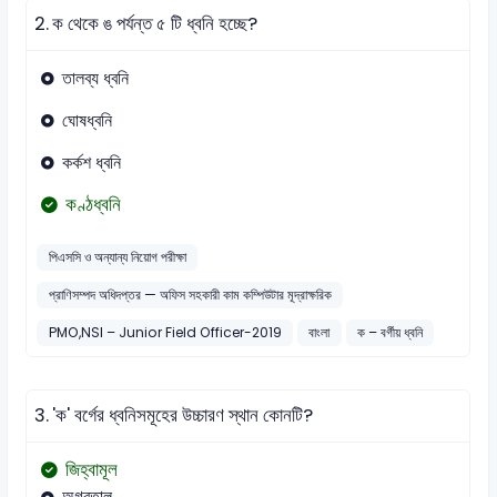
2.
ক থেকে ঙ পর্যন্ত ৫ টি ধ্বনি হচ্ছে?
তালব্য ধ্বনি
ঘোষধ্বনি
কর্কশ ধ্বনি
কণ্ঠধ্বনি
পিএসসি ও অন্যান্য নিয়োগ পরীক্ষা
প্রাণিসম্পদ অধিদপ্তর — অফিস সহকারী কাম কম্পিউটার মূদ্রাক্ষরিক
PMO,NSI – Junior Field Officer-2019
বাংলা
ক – বর্গীয় ধ্বনি
3.
'ক' বর্গের ধ্বনিসমূহের উচ্চারণ স্থান কোনটি?
জিহ্বামূল
অগ্রতালু