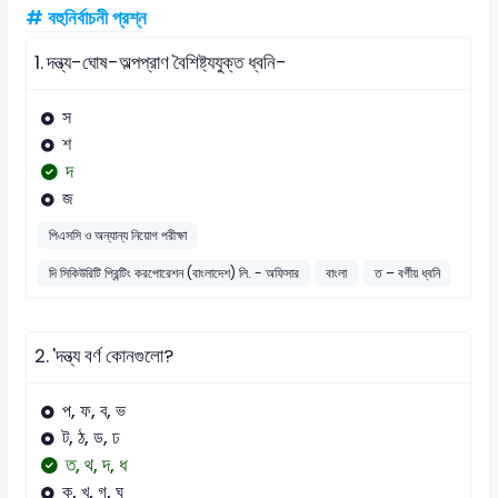
# বহুনির্বাচনী প্রশ্ন
1.
দন্ত্য-ঘোষ-অল্পপ্রাণ বৈশিষ্ট্যযুক্ত ধ্বনি-
স
শ
দ
জ
পিএসসি ও অন্যান্য নিয়োগ পরীক্ষা
দি সিকিউরিটি প্রিন্টিং করপোরেশন (বাংলাদেশ) লি. - অফিসার
বাংলা
ত – বর্গীয় ধ্বনি
2.
'দন্ত্য বর্ণ কোনগুলো?
প, ফ, ব, ভ
ট, ঠ, ড, ঢ
ত, থ, দ, ধ
ক, খ, গ, ঘ