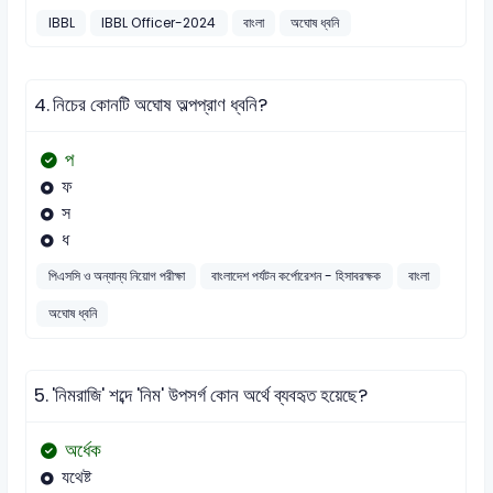
IBBL
IBBL Officer-2024
বাংলা
অঘোষ ধ্বনি
4.
নিচের কোনটি অঘোষ অল্পপ্রাণ ধ্বনি?
প
ফ
স
ধ
পিএসসি ও অন্যান্য নিয়োগ পরীক্ষা
বাংলাদেশ পর্যটন কর্পোরেশন - হিসাবরক্ষক
বাংলা
অঘোষ ধ্বনি
5.
'নিমরাজি' শব্দে 'নিম' উপসর্গ কোন অর্থে ব্যবহৃত হয়েছে?
অর্ধেক
যথেষ্ট