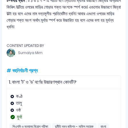
ট-বর্গীয় ধ্বনি
: ট ঠ ড ঢ ণ - এ পাঁচটি বর্ণে দ্যোতিত ধ্বনির উচ্চারণে জিহ্বার অগ্রভাগ
কিঞ্চিৎ উল্টিয়ে ওপরের মাড়ির গোড়ার শক্ত অংশকে স্পর্শ করে। এগুলোর উচ্চারণে জিহ্বা
উল্টা হয় বলে এদের নাম দন্তমূলীয় প্রতিবেষ্টিত ধ্বনি। আবার এগুলো ওপরের মাড়ির
গোড়ার শক্ত অংশ অর্থাৎ মূর্ধায় স্পর্শ করে উচ্চারিত হয় বলে এদের বলা হয় মূর্ধন্য
ধ্বনি।
CONTENT UPDATED BY
Sumaiya Mim
# বহুনির্বাচনী প্রশ্ন
1.
বাংলা 'ট' ও 'ড' বর্ণের উচ্চারণস্থান কোনটি?
কণ্ঠ
তালু
ওষ্ঠ
মুর্ধা
পিএসসি ও অন্যান্য নিয়োগ পরীক্ষা
দুর্নীতি দমন কমিশন - অফিস সহায়ক
বাংলা