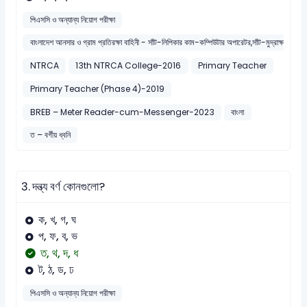
পিএসসি ও অন্যান্য নিয়োগ পরীক্ষা
বাংলাদেশ আনসার ও গ্রাম প্রতিরক্ষা বাহিনী - সাঁট-লিপিকার কাম-কম্পিউটার অপারেটর,সাঁট-মুদ্রাক্ষরিক কা
NTRCA
13th NTRCA College-2016
Primary Teacher
Primary Teacher (Phase 4)-2019
BREB – Meter Reader-cum-Messenger-2023
বাংলা
ত – বর্গীয় ধ্বনি
3.
দন্ত্য বর্ণ কোনগুলো?
ক, খ, গ, ঘ
প, ফ, ব, ভ
ত, থ, দ, ধ
ট, ঠ, ড, ঢ
পিএসসি ও অন্যান্য নিয়োগ পরীক্ষা