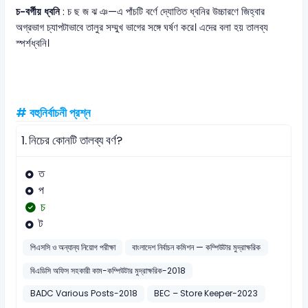
চ-বর্গীয় ধ্বনি
: চ ছ জ ঝ ঞ—এ পাঁচটি বর্ণে দ্যোতিত ধ্বনির উচ্চারণে জিহ্বার
অগ্রভাগ চ্যাপটাভাবে তালুর সম্মুখ ভাগের সঙ্গে ঘর্ষণ করে। এদের বলা হয় তালব্য
স্পর্শধ্বনি।
# বহুনির্বাচনী প্রশ্ন
1.
নিচের কোনটি তালব্য বর্ণ?
ত
প
চ
ট
পিএসসি ও অন্যান্য নিয়োগ পরীক্ষা
বাংলাদেশ নির্বাচন কমিশন — কম্পিউটার মুদ্রাক্ষরিক
বিএডিসি অফিস সহকারী কাম-কম্পিউটার মুদ্রাক্ষরিক-2018
BADC Various Posts-2018
BEC – Store Keeper-2023