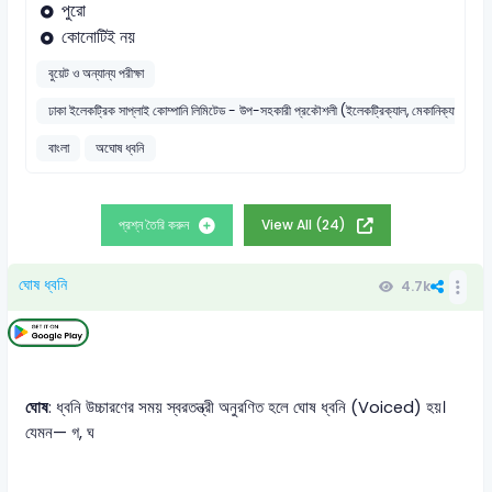
পুরো
কোনোটিই নয়
বুয়েট ও অন্যান্য পরীক্ষা
ঢাকা ইলেকট্রিক সাপ্লাই কোম্পানি লিমিটেড - উপ-সহকারী প্রকৌশলী (ইলেকট্রিক্যাল, মেকানিক্যাল ও কম্
বাংলা
অঘোষ ধ্বনি
প্রশ্ন তৈরি করুন
View All (24)
ঘোষ ধ্বনি
4.7k
ঘোষ
: ধ্বনি উচ্চারণের সময় স্বরতন্ত্রী অনুরণিত হলে ঘোষ ধ্বনি (Voiced) হয়।
যেমন— গ, ঘ