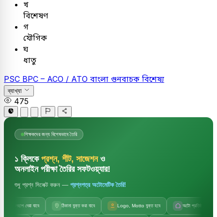
খ
বিশেষণ
গ
যৌগিক
ঘ
ধাতু
PSC
BPC – ACO / ATO
বাংলা
গুনবাচক বিশেষ্য
ব্যাখ্যা
475
শিক্ষকদের জন্য বিশেষভাবে তৈরি
১ ক্লিকে
প্রশ্ন, শীট, সাজেশন
ও
অনলাইন পরীক্ষা তৈরির সফটওয়্যার!
শুধু প্রশ্ন সিলেক্ট করুন —
প্রশ্নপত্র অটোমেটিক তৈরি!
জলছাপ দেয়া যাবে
ঠিকানা যুক্ত করা যাবে
Logo, Motto যুক্ত হবে
অটো প্রতিষ্ঠানের নাম