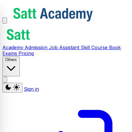
Academy
Admission
Job Assistant
Skill
Course
Book
Exams
Pricing
Others
Sign in