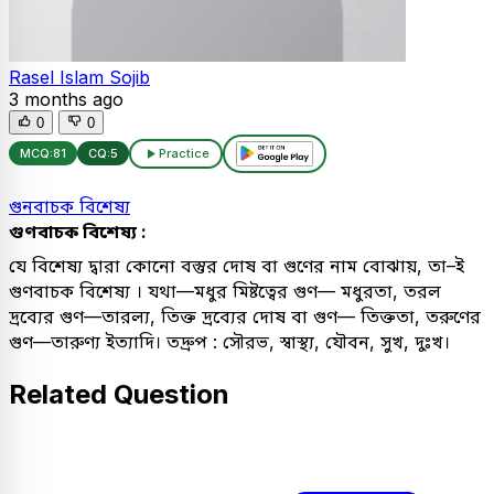
Rasel Islam Sojib
3 months ago
0
0
MCQ:
81
CQ:
5
Practice
গুনবাচক বিশেষ্য
গুণবাচক বিশেষ্য :
যে বিশেষ্য দ্বারা কোনো বস্তুর দোষ বা গুণের নাম বোঝায়, তা–ই
গুণবাচক বিশেষ্য । যথা—মধুর মিষ্টত্বের গুণ— মধুরতা, তরল
দ্রব্যের গুণ—তারল্য, তিক্ত দ্রব্যের দোষ বা গুণ— তিক্ততা, তরুণের
গুণ—তারুণ্য ইত্যাদি। তদ্রুপ : সৌরভ, স্বাস্থ্য, যৌবন, সুখ, দুঃখ।
Related Question