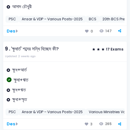
আসাদ চৌধুরী
PSC
Ansar & VDP – Various Posts-2025
BCS
20th BCS Preli-
Des
147
0
9 .
'ক্ষুধার্ত' শব্দের সন্ধি বিচ্ছেদ কী?
17 Exams
Updated: 2 weeks ago
ক্ষুধ+আর্ত
ক্ষুধা+ঋত
ক্ষুধ+ঋত
ক্ষুধা+স্মৃত
PSC
Ansar & VDP – Various Posts-2025
Various Ministries Var
Des
265
3