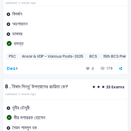
Updated: 2 weeks ago
বিসর্জন
অচলায়তন
ডাকঘর
বসন্ত
PSC
Ansar & VDP – Various Posts-2025
BCS
15th BCS Preli-
Des
179
0
8 .
'বিষাদ সিন্ধু' উপন্যাসের রচয়িতা কে?
23 Exams
Updated: 2 weeks ago
মুনীর চৌধুরী
মীর মশাররফ হোসেন
সৈয়দ শামসুল হক