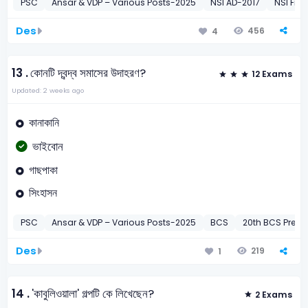
PSC
Ansar & VDP – Various Posts-2025
NSI AD-2017
NSI Fiel
Des
456
4
13 .
কোনটি দ্বন্দ্ব সমাসের উদাহরণ?
12 Exams
Updated: 2 weeks ago
কানাকানি
ভাইবোন
গাছপাকা
সিংহাসন
PSC
Ansar & VDP – Various Posts-2025
BCS
20th BCS Preli-
Des
219
1
14 .
'কাবুলিওয়ালা' গল্পটি কে লিখেছেন?
2 Exams