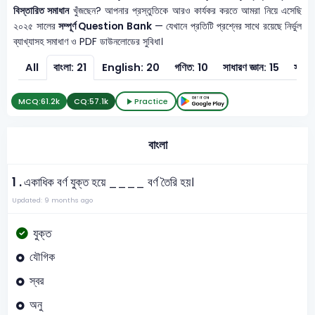
বিস্তারিত সমাধান
খুঁজছেন? আপনার প্রস্তুতিকে আরও কার্যকর করতে আমরা নিয়ে এসেছি
২০২৫ সালের
সম্পূর্ণ Question Bank
— যেখানে প্রতিটি প্রশ্নের সাথে রয়েছে নির্ভুল
ব্যাখ্যাসহ সমাধাণ ও PDF ডাউনলোডের সুবিধা।
All
বাংলা: 21
English: 20
গণিত: 10
সাধারণ জ্ঞান: 15
সাধার
MCQ:
61.2k
CQ:
57.1k
Practice
বাংলা
1 .
একাধিক বর্ণ যুক্ত হয়ে ____ বর্ণ তৈরি হয়।
Updated: 9 months ago
যুক্ত
যৌগিক
স্বর
অনু