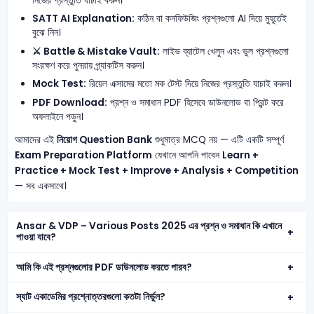
নিজের প্রস্তুতি যাচাই করুন।
SATT AI Explanation:
কঠিন বা কনফিউজিং প্রশ্নগুলো AI দিয়ে মুহূর্তেই
বুঝে নিন।
⚔️ Battle & Mistake Vault:
লাইভ ব্যাটেল খেলুন এবং ভুল প্রশ্নগুলো
সংরক্ষণ করে পুনরায় প্র্যাকটিস করুন।
Mock Test:
রিয়েল এক্সামের মতো মক টেস্ট দিয়ে নিজের প্রস্তুতি যাচাই করুন।
PDF Download:
প্রশ্ন ও সমাধান PDF হিসেবে ডাউনলোড বা প্রিন্ট করে
অফলাইনে পড়ুন।
আমাদের এই
নিয়োগ Question Bank
শুধুমাত্র MCQ নয় — এটি একটি সম্পূর্ণ
Exam Preparation Platform
যেখানে আপনি পাবেন
Learn +
Practice + Mock Test + Improve + Analysis + Competition
— সব একসাথে।
Ansar & VDP – Various Posts 2025 এর প্রশ্ন ও সমাধান কি এখানে
পাওয়া যাবে?
আমি কি এই প্রশ্নগুলোর PDF ডাউনলোড করতে পারব?
স্যাট একাডেমির প্রশ্নোত্তরগুলো কতটা নির্ভুল?