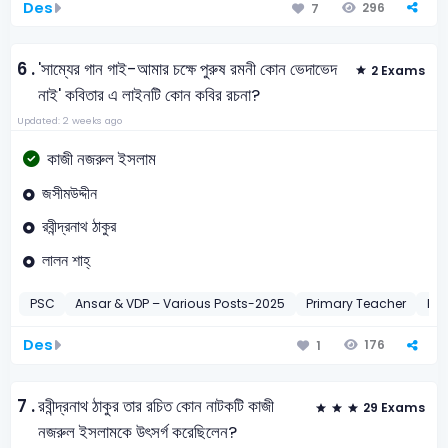
Des
296
7
6 .
'সাম্যের গান গাই-আমার চক্ষে পুরুষ রমনী কোন ভেদাভেদ
2 Exams
নাই' কবিতার এ লাইনটি কোন কবির রচনা?
Updated: 2 weeks ago
কাজী নজরুল ইসলাম
জসীমউদ্দীন
রবীন্দ্রনাথ ঠাকুর
লালন শাহ্
PSC
Ansar & VDP – Various Posts-2025
Primary Teacher
Pri
Des
176
1
7 .
রবীন্দ্রনাথ ঠাকুর তার রচিত কোন নাটকটি কাজী
29 Exams
নজরুল ইসলামকে উৎসর্গ করেছিলেন?