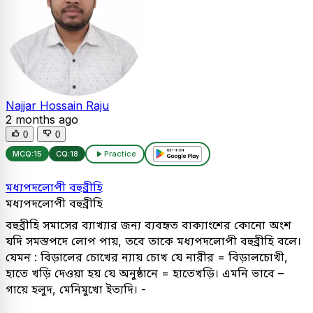
Najjar Hossain Raju
2 months ago
0
0
MCQ:
15
CQ:
18
Practice
মধ্যপদলোপী বহুব্রীহি
মধ্যপদলোপী বহুব্রীহি
বহুব্রীহি সমাসের ব্যাখ্যার জন্য ব্যবহৃত বাক্যাংশের কোনো অংশ
যদি সমস্তপদে লোপ পায়, তবে তাকে মধ্যপদলোপী বহুব্রীহি বলে।
যেমন : বিড়ালের চোখের ন্যায় চোখ যে নারীর = বিড়ালচোখী,
হাতে খড়ি দেওয়া হয় যে অনুষ্ঠানে = হাতেখড়ি। এমনি ভাবে –
গায়ে হলুদ, মেনিমুখো ইত্যদি। -