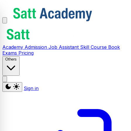
Academy
Admission
Job Assistant
Skill
Course
Book
Exams
Pricing
Others
Sign in