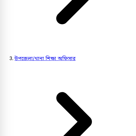
উপজেলা/থানা শিক্ষা অফিসার