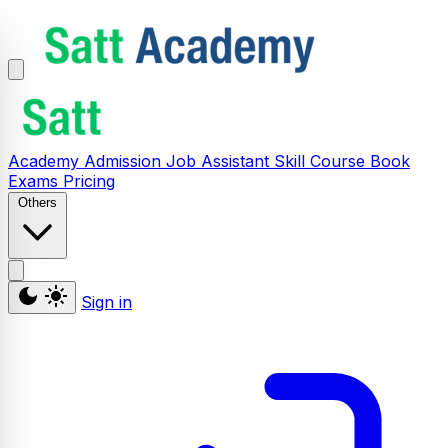
Academy
Admission
Job Assistant
Skill
Course
Book
Exams
Pricing
Others
Sign in