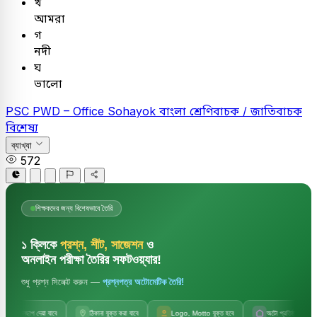
খ
আমরা
গ
নদী
ঘ
ভালো
PSC
PWD – Office Sohayok
বাংলা
শ্রেণিবাচক / জাতিবাচক
বিশেষ্য
ব্যাখ্যা
572
শিক্ষকদের জন্য বিশেষভাবে তৈরি
১ ক্লিকে
প্রশ্ন, শীট, সাজেশন
ও
অনলাইন পরীক্ষা তৈরির সফটওয়্যার!
শুধু প্রশ্ন সিলেক্ট করুন —
প্রশ্নপত্র অটোমেটিক তৈরি!
জলছাপ দেয়া যাবে
ঠিকানা যুক্ত করা যাবে
Logo, Motto যুক্ত হবে
অটো প্রতিষ্ঠানের নাম