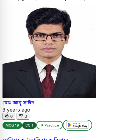
মোঃ আবু সাঈদ
3 years ago
0
0
MCQ:
19
CQ:
1
Practice