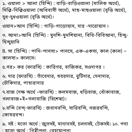
১. ওয়ালা > আলা (হিন্দি) : বাড়ি-বাড়িওয়ালা (মালিক অর্থে),
দিল্লি-দিল্লিওয়ালা (অধিবাসী অর্থে), মাছ-মাছওয়ালা (বৃত্তি অর্থে),
দুধ-দুধওয়ালা (বৃত্তি অর্থে)।
ওয়ান>আন (হিন্দি) : গাড়ি-গাড়োয়ান, দার -দারোয়ান ৷
৩. আনা>আনি (হিন্দি) : মুনশি-মুনশিয়ানা, বিবি-বিবিআনা, হিন্দু-
হিন্দুয়ানি
8. সা (হিন্দি) : পানি-পানসা> পানসে, এক–একসা, কাল (কাল) –
কালসা> কালসে।
৫.গর> কর (ফারসি) : কারিগর, বাজিকর, সওদাগর ।
৬. দার (ফারসি) : তাঁবেদার, খবরদার, বুটিদার, দেনাদার,
চৌকিদার, পাহারাদার
৭.বাজ (দক্ষ অর্থে –ফারসি) : কলমবাজ, ধড়িবাজ, ধোঁকাবাজ,
গলাবাজ+ই=গলাবাজি (বিশেষ্য)।
৮.বন্দি (বন্দ্-ফারসি) : জবানবন্দি, সারিবন্দি, নজরবন্দি,
কোমরবন্দ।
৯. সই : মতো অর্থে : জুতসই, মানানসই, চলনসই, টেকসই। ১০. পনা
: মতো অর্থে : গিন্নীপনা, বেহায়াপনা