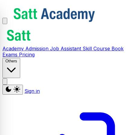
Academy
Admission
Job Assistant
Skill
Course
Book
Exams
Pricing
Others
Sign in