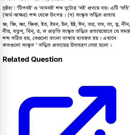
দ্রষ্টব্য : ‘টিপসই’ ও ‘নামসই’ শব্দ দুটোর ‘সই’ প্রত্যয় নয়। এটি ‘সহি’
(অর্থ-স্বাক্ষর) শব্দ থেকে উৎপন্ন । (গ) সংস্কৃত তদ্ধিত প্রত্যয়
ষ্ণ, ষ্ণি, ষ্ণ্য, ষ্ণিক, ইত, ইমন, ইল, ইষ্ট, ঈন, তর, তম, তা, ত্ব, নীন,
নীয়, বতুপ্, বিন্, র, ল প্রভৃতি সংস্কৃত তদ্ধিত প্রত্যয়যোগে যে সমস্ত
শব্দ গঠিত হয়, সেগুলো বাংলা ভাষায় ব্যবহৃত হয় । এখানে
কতগুলো সংস্কৃত ' তদ্ধিত প্রত্যয়ের উদাহরণ দেয়া হলো ।
Related Question