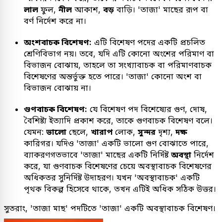
লাল
ফুল,
নীল
আকাশ,
বড়
বাড়ি। 'তাজা' মাছের রূপ বা
বর্ণ নির্দেশ করে না।
অংশবাচক বিশেষণ:
এটি বিশেষণ পদের একটি প্রচলিত
শ্রেণিবিভাগ নয়। তবে, যদি এটি কোনো অংশের পরিমাণ বা
বিভাজন বোঝায়, তাহলে তা সংখ্যাবাচক বা পরিমাণবাচক
বিশেষণের অন্তর্ভুক্ত হতে পারে। 'তাজা' কোনো অংশ বা
বিভাজন বোঝায় না।
গুণবাচক বিশেষণ:
যে বিশেষণ পদ বিশেষ্যের গুণ, দোষ,
বৈশিষ্ট্য ইত্যাদি প্রকাশ করে, তাকে গুণবাচক বিশেষণ বলে।
যেমন:
ভালো
ছেলে,
খারাপ
লোক,
সুন্দর
দৃশ্য,
দক্ষ
কারিগর। যদিও 'তাজা' একটি ভালো গুণ বোঝাতে পারে,
ব্যাকরণগতভাবে 'তাজা' মাছের একটি নির্দিষ্ট
অবস্থা
নির্দেশ
করে, যা গুণবাচক বিশেষণের চেয়ে অবস্থাবাচক বিশেষণের
অধিকতর সুনির্দিষ্ট উদাহরণ। যখন 'অবস্থাবাচক' একটি
পৃথক বিকল্প হিসেবে থাকে, তখন এটিই অধিক সঠিক উত্তর।
সুতরাং, 'তাজা মাছ' পদটিতে 'তাজা' একটি অবস্থাবাচক বিশেষণ।