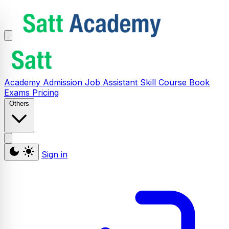
Academy
Admission
Job Assistant
Skill
Course
Book
Exams
Pricing
Others
Sign in