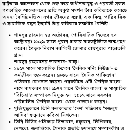
রাষ্ট্রভাষা আন্দোলন থেকে শুরু করে স্বাধীনতাযুদ্ধ ও পরবর্তী সকল
গণতান্ত্রিক আন্দোলনের প্রতি অকুণ্ঠ সমর্থন তাঁর কবিতাকে করেছে
অনন্য বৈশিষ্ট্যমণ্ডিত। নগর জীবনের যন্ত্রণা, একাকিত্ব, পারিবারিক
ও সামাজিক বন্ধন ইত্যাদি তাঁর কবিতায় লক্ষণীয় বৈশিষ্ট্য।
শামসুর রাহমান ২৪ অক্টোবর, (পারিবারিক হিসেবে ২৩
অক্টোবর) ১৯২৯ সালে পুরান ঢাকার মাহুতটুলিতে জন্মগ্রহণ
করেন। পৈতৃক নিবাস নরসিংদী জেলার রায়পুরার পাড়াতলি
গ্রাম।
শামসুর রাহমানের ডাকনাম- বাচ্চু।
১৯৫৭ সালে সাংবাদিক হিসেবে 'দৈনিক মর্নিং নিউজ'- এ
কর্মজীবন শুরু করেন। ১৯৬৪ সালে 'দৈনিক পাকিস্তান'
পত্রিকায় যোগদান করেন। পরবর্তীতে এটি 'দৈনিক বাংলা'
নামে নামকরণ হয়। ১৯৭৭ সালে 'দৈনিক বাংলা' ও সাপ্তাহিক
'বিচিত্রা'র সম্পাদক নিযুক্ত হন। ১৯৮৭ সালে সরকার
পরিচালিত 'দৈনিক বাংলা' থেকে পদত্যাগ করেন।
মুক্তিযুদ্ধকালে তিনি কলকাতার 'দেশ' পত্রিকায় 'মজলুম
আদিব' ছদ্মনামে কবিতা লিখতেন।
তিনি বিভিন্ন পত্রিকায় সিন্দাবাদ, চক্ষুষ্মান, লিপিকার,
নেপথ্যে, জনান্তিকে, মৈনাক প্রভৃতি ছদ্মনামে সম্পাদকীয় ও