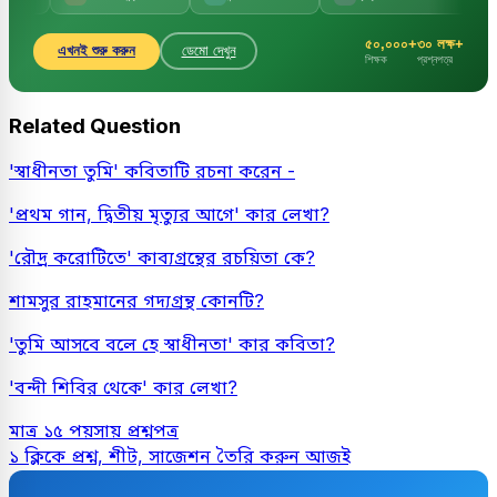
৫০,০০০+
৩০ লক্ষ+
এখনই শুরু করুন
ডেমো দেখুন
শিক্ষক
প্রশ্নপত্র
Related Question
'স্বাধীনতা তুমি' কবিতাটি রচনা করেন -
'প্রথম গান, দ্বিতীয় মৃত্যুর আগে' কার লেখা?
'রৌদ্র করোটিতে' কাব্যগ্রন্থের রচয়িতা কে?
শামসুর রাহমানের গদ্যগ্রন্থ কোনটি?
'তুমি আসবে বলে হে স্বাধীনতা' কার কবিতা?
'বন্দী শিবির থেকে' কার লেখা?
মাত্র ১৫ পয়সায় প্রশ্নপত্র
১ ক্লিকে প্রশ্ন, শীট, সাজেশন তৈরি করুন আজই