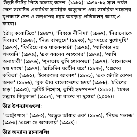
‘উদ্ভট উটের পিঠে চলেছে স্বদেশ' (১৯৮২): ১৯৭৫-৮২ সাল পর্যন্ত
দেশে সংঘটিত একাধিক সামরিক অভ্যুত্থান এবং সামরিক শাসনের
যুপকাষ্ঠে দেশ ও জনগণের চরম অবস্থার প্রতিফলন আছে এ
কাব্যে।
‘রৌদ্র করোটিতে' (১৯৬৩), 'বিধ্বস্ত নীলিমা' (১৯৬৭), ‘নিরালোকে
দিব্যরথ’ (১৯৬৮), ‘নিজ বাসভূমে' (১৯৭০), ‘দুঃসময়ের মুখোমুখি'
(১৯৭৩), 'ফিরিয়ে নাও ঘাতককাটা' (১৯৭৪), ‘আদিগন্ত নগ্ন
পদধ্বনি' (১৯৭৪), ‘এক ধরনের অহংকার' (১৯৭৫), ‘আমি
অনাহারী' (১৯৭৬), ‘শূন্যতায় তুমি শোকসভা' (১৯৭৭), ‘বাংলাদেশ
স্বপ্ন দ্যাখে' (১৯৭৭), ‘প্রতিদিন ঘরহীন ঘরে' (১৯৭৮), 'প্রেমের
কবিতা' (১৯৮১), ‘ইকারুসের আকাশ' (১৯৮২), ‘এক ফোঁটা কেমন
অনল' (১৯৮৬), ‘বুক তাঁর বাংলাদেশের হৃদয়’ (১৯৮৮), ‘হরিণের
হাড়' (১৯৯৩), ‘তুমিই নিঃশ্বাস, তুমিই হৃদস্পন্দন' (১৯৯৬), ‘হেমন্ত
সন্ধ্যায় কিছুকাল' (১৯৯৭), ‘না বাস্তব না দুঃস্বপ্ন' (২০০৬)।
তাঁর উপন্যাসগুলো:
‘ অক্টোপাস ' (১৯৮৩), ‘অদ্ভুত আঁধার এক’ (১৯৮৫), ‘নিয়ত মন্তাজ'
(১৯৮৫),‘এলো সে অবেলায়’ (১৯৯৪)।
তাঁর অন্যান্য রচনাবলিঃ