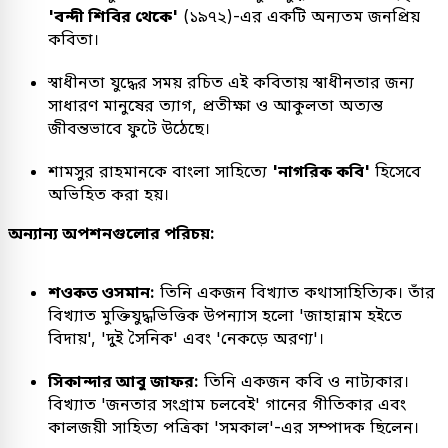
'বন্দী শিবির থেকে'
(১৯৭২)-এর একটি অন্যতম জনপ্রিয়
কবিতা।
স্বাধীনতা যুদ্ধের সময় রচিত এই কবিতায় স্বাধীনতার জন্য
সাধারণ মানুষের ত্যাগ, প্রতীক্ষা ও আকুলতা অত্যন্ত
জীবন্তভাবে ফুটে উঠেছে।
শামসুর রাহমানকে বাংলা সাহিত্যে
'নাগরিক কবি'
হিসেবে
অভিহিত করা হয়।
অন্যান্য অপশনগুলোর পরিচয়:
শওকত ওসমান:
তিনি একজন বিখ্যাত কথাসাহিত্যিক। তাঁর
বিখ্যাত মুক্তিযুদ্ধভিত্তিক উপন্যাস হলো 'জাহান্নাম হইতে
বিদায়', 'দুই সৈনিক' এবং 'নেকড়ে অরণ্য'।
সিকান্দার আবু জাফর:
তিনি একজন কবি ও নাট্যকার।
বিখ্যাত 'জনতার সংগ্রাম চলবেই' গানের গীতিকার এবং
কালজয়ী সাহিত্য পত্রিকা 'সমকাল'-এর সম্পাদক ছিলেন।