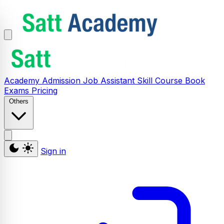
Academy
Admission
Job Assistant
Skill
Course
Book
Exams
Pricing
Others
Sign in