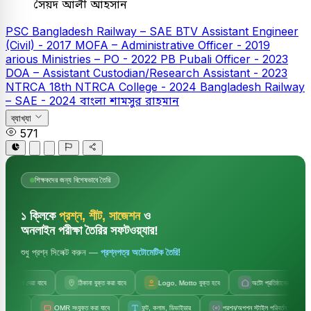
সৈয়দ আলী আহসান
PSC
Bangladesh Railway – SAE
BTV Assistant Engineer
(Civil) - 2017
MOFA – Administrative Officer - 2019
arious Ministries – PO - 2022
PB
Pubali Officer - 2023
DOA – Assistant Custodian/Research Assistant - 2023
NTRCA
18th NTRCA College - 2024
Bangladesh Railway
– SAE - 2024
বাংলা
শামসুর রাহমান
ব্যাখ্যা
571
শিক্ষকদের জন্য বিশেষভাবে তৈরি
১ ক্লিকে
প্রশ্ন, শীট, সাজেশন
ও
অনলাইন পরীক্ষা তৈরির সফটওয়্যার!
শুধু প্রশ্ন সিলেক্ট করুন —
প্রশ্নপত্র অটোমেটিক তৈরি!
াপ দেয়া যাবে
ঠিকানা যুক্ত করা যাবে
Logo, Motto যুক্ত হবে
অটো প্রতিষ্ঠানের নাম
OMR সংযুক্ত করা যাবে
ফন্ট, কলাম, ডিভাইডার
প্রশ্ন/অপশন স্টাইল পরিবর্তন
সেট ক