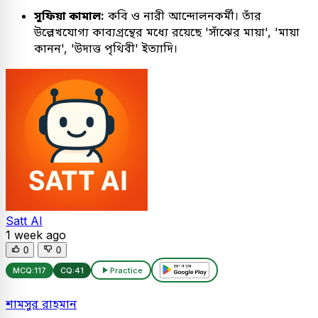
সুফিয়া কামাল:
কবি ও নারী আন্দোলনকর্মী। তাঁর
উল্লেখযোগ্য কাব্যগ্রন্থের মধ্যে রয়েছে 'সাঁঝের মায়া', 'মায়া
কানন', 'উদাত্ত পৃথিবী' ইত্যাদি।
Satt AI
1 week ago
0
0
MCQ:
117
CQ:
41
Practice
শামসুর রাহমান