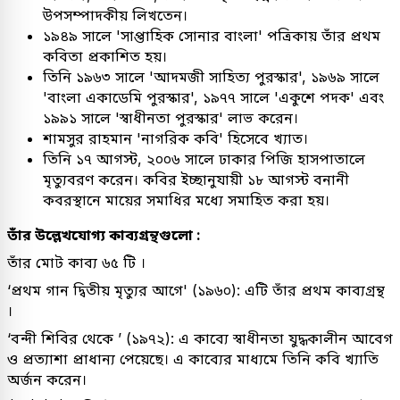
উপসম্পাদকীয় লিখতেন।
১৯৪৯ সালে 'সাপ্তাহিক সোনার বাংলা' পত্রিকায় তাঁর প্রথম
কবিতা প্রকাশিত হয়।
তিনি ১৯৬৩ সালে 'আদমজী সাহিত্য পুরস্কার', ১৯৬৯ সালে
'বাংলা একাডেমি পুরস্কার', ১৯৭৭ সালে 'একুশে পদক' এবং
১৯৯১ সালে 'স্বাধীনতা পুরস্কার' লাভ করেন।
শামসুর রাহমান 'নাগরিক কবি' হিসেবে খ্যাত।
তিনি ১৭ আগস্ট, ২০০৬ সালে ঢাকার পিজি হাসপাতালে
মৃত্যুবরণ করেন। কবির ইচ্ছানুযায়ী ১৮ আগস্ট বনানী
কবরস্থানে মায়ের সমাধির মধ্যে সমাহিত করা হয়।
তাঁর উল্লেখযোগ্য কাব্যগ্রন্থগুলো :
তাঁর মোট কাব্য ৬৫ টি ।
‘প্রথম গান দ্বিতীয় মৃত্যুর আগে' (১৯৬০): এটি তাঁর প্রথম কাব্যগ্রন্থ
।
‘বন্দী শিবির থেকে ’ (১৯৭২): এ কাব্যে স্বাধীনতা যুদ্ধকালীন আবেগ
ও প্রত্যাশা প্রাধান্য পেয়েছে। এ কাব্যের মাধ্যমে তিনি কবি খ্যাতি
অর্জন করেন।