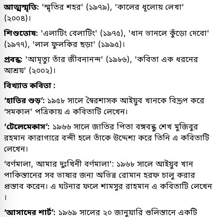
আত্মস্মৃতি:
'স্মৃতির শহর' (১৯৭৯), 'কালের ধূলোয় লেখা'
(২০০৪)।
শিশুতোষ:
'এলাটিং বেলাটিং' (১৯৭৫), 'ধান ভানলে কুঁড়ো দেবো'
(১৯৭৭), 'লাল ফুলকির ছড়া' (১৯৯৫)।
প্রবন্ধ:
'আমৃত্যু তাঁর জীবনানন্দ' (১৯৮৬), 'কবিতা এক ধরনের
আশ্রয়' (২০০২)।
বিখ্যাত কবিতা :
‘হাতির শুড়’:
১৯৫৮ সালে স্বৈরশাসক আইয়ুব খানকে বিদ্রূপ করে
‘সমকাল' পত্রিকায় এ কবিতাটি লেখেন।
‘টেলেমেকাস’:
১৯৬৬ সালে জাতির পিতা বঙ্গবন্ধু শেখ মুজিবুর
রহমান কারাগারে বন্দী হলে তাঁকে উদ্দেশ্য করে তিনি এ কবিতাটি
লেখেন।
‘বর্ণমালা, আমার দুঃখিনী বর্ণমালা': ১৯৬৮ সালে আইয়ুব খান
পাকিস্তানের সব ভাষার জন্য অভিন্ন রোমান হরফ চালু করার
প্রস্তাব করেন। এ ঘটনার ফলে শামসুর রাহমান এ কবিতাটি লেখেন
।
‘আসাদের শার্ট’:
১৯৬৯ সালের ২০ জানুয়ারি গুলিস্তানে একটি