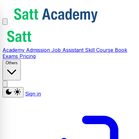
Academy
Admission
Job Assistant
Skill
Course
Book
Exams
Pricing
Others
Sign in