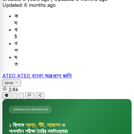
Updated: 6 months ago
ক
ঘ
খ
ঠ
গ
প
ঘ
ত
ATEO
ATEO
বাংলা
অল্পপ্রাণ ধ্বনি
ব্যাখ্যা
2.8k
শিক্ষকদের জন্য বিশেষভাবে তৈরি
১ ক্লিকে
প্রশ্ন, শীট, সাজেশন
ও
অনলাইন পরীক্ষা তৈরির সফটওয়্যার!