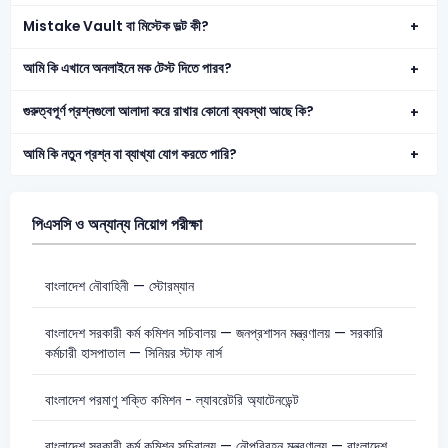
Mistake Vault বা মিস্টেক ভল্ট কী?
আমি কি এখানে অনলাইনে মক টেস্ট দিতে পারব?
গুরুত্বপূর্ণ প্রশ্নগুলো আলাদা করে রাখার কোনো ব্যবস্থা আছে কি?
আমি কি নতুন প্রশ্ন বা ব্যাখ্যা যোগ করতে পারি?
পিএসসি ও অন্যান্য নিয়োগ পরীক্ষা
বাংলাদেশ নৌবাহিনী — স্টোরম্যান
বাংলাদেশ সরকারী কর্ম কমিশন সচিবালয় — জনপ্রশাসন মন্ত্রণালয় — সরকারি
কর্মচারী হাসপাতাল — সিনিয়র স্টাফ নার্স
বাংলাদেশ পরমাণু শক্তি কমিশন - ল্যাবরেটরি অ্যাটেনডেন্ট
বাংলাদেশ সরকারী কর্ম কমিশন সচিবালয় — নৌপরিবহন মন্ত্রণালয় — বাংলাদেশ