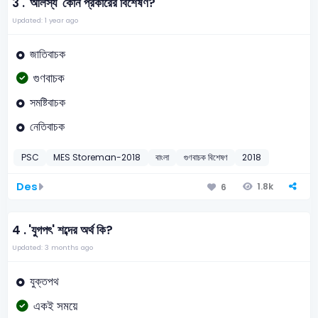
3 .
'আলস্য' কোন প্রকারের বিশেষণ?
Updated: 1 year ago
জাতিবাচক
গুণবাচক
সমষ্টিবাচক
নেতিবাচক
PSC
MES Storeman-2018
বাংলা
গুণবাচক বিশেষণ
2018
Des
1.8k
6
4 .
'যুগপৎ' শব্দের অর্থ কি?
Updated: 3 months ago
যুক্তপথ
একই সময়ে