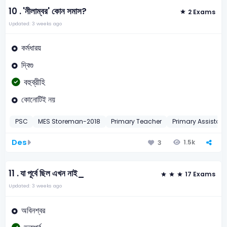
10 .
'নীলাম্বর' কোন সমাস?
2 Exams
Updated: 3 weeks ago
কর্মধারয়
দ্বিগু
বহুব্রীহি
কোনোটিই নয়
PSC
MES Storeman-2018
Primary Teacher
Primary Assistant
Des
1.5k
3
11 .
যা পূর্বে ছিল এখন নাই_
17 Exams
Updated: 3 weeks ago
অবিনশ্বর