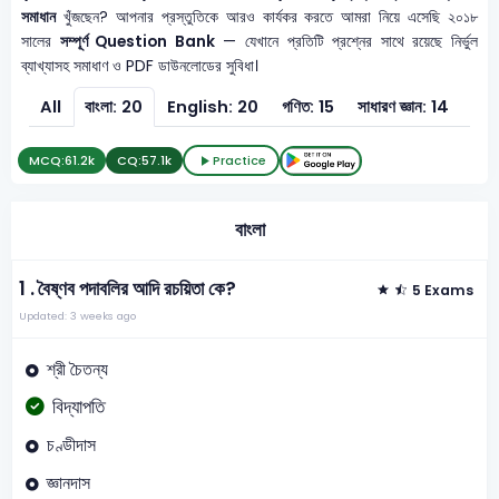
সমাধান
খুঁজছেন? আপনার প্রস্তুতিকে আরও কার্যকর করতে আমরা নিয়ে এসেছি ২০১৮
সালের
সম্পূর্ণ Question Bank
— যেখানে প্রতিটি প্রশ্নের সাথে রয়েছে নির্ভুল
ব্যাখ্যাসহ সমাধাণ ও PDF ডাউনলোডের সুবিধা।
All
বাংলা: 20
English: 20
গণিত: 15
সাধারণ জ্ঞান: 14
সাধার
MCQ:
61.2k
CQ:
57.1k
Practice
বাংলা
1 .
বৈষ্ণব পদাবলির আদি রচয়িতা কে?
5 Exams
Updated: 3 weeks ago
শ্রী চৈতন্য
বিদ্যাপতি
চণ্ডীদাস
জ্ঞানদাস