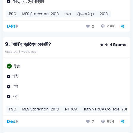
শরৎচন্দ্র চট্রোপাধ্যায়
PSC
MES Storeman-2018
বাংলা
রবীন্দ্রনাথ ঠাকুর
2018
Des
2.4k
2
9 .
'পানি'র প্রতিশব্দ কোনটি?
4 Exams
Updated: 3 weeks ago
ইরা
মহি
ধাবা
ধরা
PSC
MES Storeman-2018
NTRCA
16th NTRCA College-2019
Des
654
7