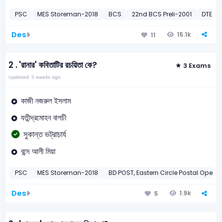
PSC
MES Storeman-2018
BCS
22nd BCS Preli-2001
DTE – 
Des
15.1k
11
2 .
'রানার' কবিতাটির রচয়িতা কে?
3 Exams
Updated: 3 weeks ago
কাজী নজরুল ইসলাম
যতীন্দ্রমোহন বাগচী
সুকান্ত ভট্রাচার্য
বন্দে আলী মিয়া
PSC
MES Storeman-2018
BD POST, Eastern Circle Postal Opera
Des
1.9k
5