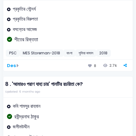
প্রকৃতির সৌন্দর্য
প্রকৃতির বিরুপতা
বসন্তের আমেজ
শীতের রিক্ততা
PSC
MES Storeman-2018
বাংলা
সুফিয়া কামাল
2018
Des
2.7k
8
8 .
'আমারও পরাণ যাহা চায়' গানটির রচয়িতা কে?
Updated: 6 months ago
কবি শামসুর রাহমান
রবীন্দ্রনাথ ঠাকুর
জসীমউদ্দীন