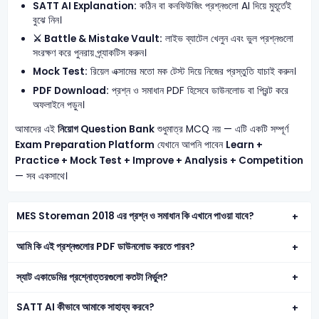
SATT AI Explanation:
কঠিন বা কনফিউজিং প্রশ্নগুলো AI দিয়ে মুহূর্তেই
বুঝে নিন।
⚔️ Battle & Mistake Vault:
লাইভ ব্যাটেল খেলুন এবং ভুল প্রশ্নগুলো
সংরক্ষণ করে পুনরায় প্র্যাকটিস করুন।
Mock Test:
রিয়েল এক্সামের মতো মক টেস্ট দিয়ে নিজের প্রস্তুতি যাচাই করুন।
PDF Download:
প্রশ্ন ও সমাধান PDF হিসেবে ডাউনলোড বা প্রিন্ট করে
অফলাইনে পড়ুন।
আমাদের এই
নিয়োগ Question Bank
শুধুমাত্র MCQ নয় — এটি একটি সম্পূর্ণ
Exam Preparation Platform
যেখানে আপনি পাবেন
Learn +
Practice + Mock Test + Improve + Analysis + Competition
— সব একসাথে।
MES Storeman 2018 এর প্রশ্ন ও সমাধান কি এখানে পাওয়া যাবে?
আমি কি এই প্রশ্নগুলোর PDF ডাউনলোড করতে পারব?
স্যাট একাডেমির প্রশ্নোত্তরগুলো কতটা নির্ভুল?
SATT AI কীভাবে আমাকে সাহায্য করবে?