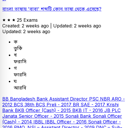
বাংলা ভাষায় 'বাবা' শব্দটি কোন ভাষা থেকে এসেছে?
25 Exams
Created: 2 weeks ago |
Updated: 2 weeks ago
Updated: 2 weeks ago
ক
তুর্কি
খ
ফরাসি
গ
ফারসি
ঘ
আরবি
BB
Bangladesh Bank Assistant Director
PSC
NBR ARO -
2012
BCS
38th BCS Preli - 2017
BR SAE - 2017
Krishi
Bank
BKB Officer (Cash) - 2015
BKB IT - 2016
JB PLC
Janata Senior Officer - 2015
Sonali Bank
Sonali Officer
(Cash) - 2014
IBBL
IBBL Officer - 2016
Sonali Officer -
2016
PMO, NSI – Assistant Director - 2019
DNC – Sub-