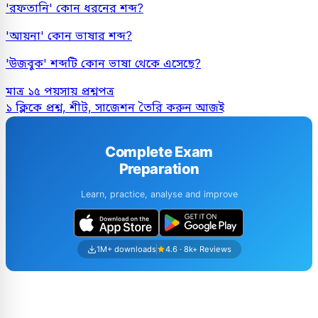
'রফতানি' কোন ধরনের শব্দ?
'আয়না' কোন ভাষার শব্দ?
'উজবুক' শব্দটি কোন ভাষা থেকে এসেছে?
মাত্র ১৫ পয়সায় প্রশ্নপত্র
১ ক্লিকে প্রশ্ন, শীট, সাজেশন তৈরি করুন আজই
Complete Exam
Preparation
Learn, practice, analyse and improve
1M+ downloads
4.6 · 8k+ Reviews