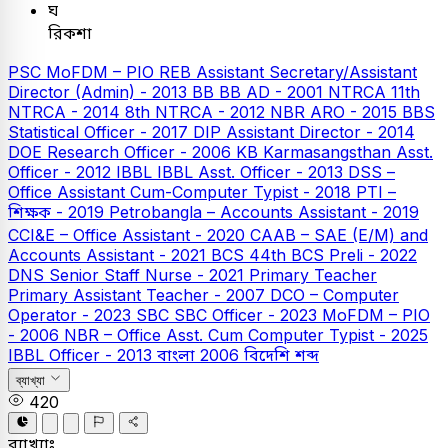
ঘ
রিকশা
PSC
MoFDM – PIO
REB Assistant Secretary/Assistant
Director (Admin) - 2013
BB
BB AD - 2001
NTRCA
11th
NTRCA - 2014
8th NTRCA - 2012
NBR ARO - 2015
BBS
Statistical Officer - 2017
DIP Assistant Director - 2014
DOE Research Officer - 2006
KB
Karmasangsthan Asst.
Officer - 2012
IBBL
IBBL Asst. Officer - 2013
DSS –
Office Assistant Cum-Computer Typist - 2018
PTI –
শিক্ষক - 2019
Petrobangla – Accounts Assistant - 2019
CCI&E – Office Assistant - 2020
CAAB – SAE (E/M) and
Accounts Assistant - 2021
BCS
44th BCS Preli - 2022
DNS Senior Staff Nurse - 2021
Primary Teacher
Primary Assistant Teacher - 2007
DCO – Computer
Operator - 2023
SBC
SBC Officer - 2023
MoFDM – PIO
- 2006
NBR – Office Asst. Cum Computer Typist - 2025
IBBL Officer - 2013
বাংলা
2006
বিদেশি শব্দ
ব্যাখ্যা
420
ব্যাখ্যাঃ