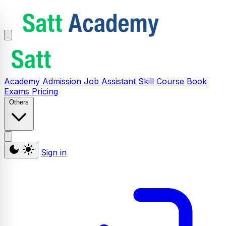
Academy
Admission
Job Assistant
Skill
Course
Book
Exams
Pricing
Others
Sign in