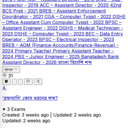
Inspector - 2019
ACC – Assistant Director - 2020
42nd
BCS Preli - 2021
BREB – Assistant Enforcement
Coordinator - 2021
CGA – Computer Typist - 2022
DSHE
– Office Assistant Cum Computer Typist - 2022
BPSC –
Assistant Engineer - 2022
DGHS – Medical Technician -
2023
DSHE – Computer Typist - 2023
BEC – Data Entry
Operator - 2023
BPSC – Electrical Inspector - 2023
BREB – AGM (Finance-Accounts/Finance-Revenue) -
2024
Primary Teacher
Primary Assistant Teacher -
2024
PBS – Junior Engineer - 2025
Bangladesh Bank
Assistant Director - 2026
বাংলা
বিদেশি শব্দ
ব্যাখ্যা
31
4.
'রফতানি' কোন ধরনের শব্দ?
3 Exams
Created: 3 weeks ago |
Updated: 2 weeks ago
Updated: 2 weeks ago