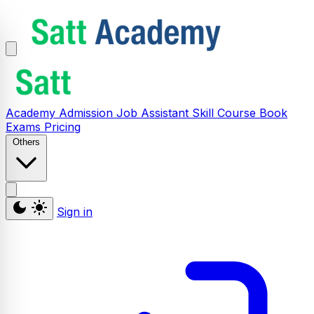
Academy
Admission
Job Assistant
Skill
Course
Book
Exams
Pricing
Others
Sign in