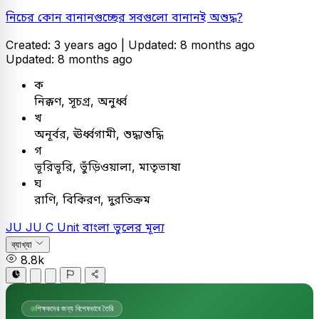
নিচের কোন বানানগুচ্ছের সবগুলো বানানই অশুদ্ধ?
Created: 3 years ago |
Updated: 8 months ago
Updated: 8 months ago
ক
নিক্কণ, সূচগ্র, অনুর্ধ্ব
খ
অনূর্বর, ঊর্ধ্বগামী, শুদ্ধ্যশুদ্ধি
গ
ভূরিভূরি, ভুঁড়িওয়ালা, মাতৃভাষা
ঘ
রাণি, বিকিরণ, দুরতিক্রম
JU
JU C Unit
বাংলা
ভুলের মূল্য
ব্যাখ্যা
8.8k
শিক্ষকদের জন্য বিশেষভাবে তৈরি