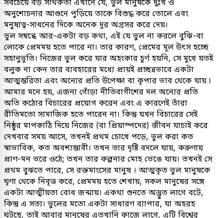
সবচেয়ে বড় সার্থকতা এখানে যে, ভুল মানুষকে দুঃখ ও
অনুশোচনার আগুনে পুড়িয়ে তাকে বিশুদ্ধ করে তোলে এবং
মনুষ্যত্ব-সাধনের দিকে অনেক দূর অগ্রসর করে দেয়।
ভুল সম্বন্ধে আর-একটা বড় কথা, এই যে ভুল না করলে বুঝি-বা
লোকে প্রেমময় হতে পারে না। তার কারণ, প্রেমের মূল উৎস হচ্ছে
সহানুভূতি। নিজের ভুল করে যার অহংকার চূর্ণ হয়নি, সে মুখে যতই
বলুক না কেন তার ব্যবহারের মধ্যে প্রায়ই প্রচ্ছন্নভাবে একটা
আত্মম্ভরিতা এবং অন্যের প্রতি উপেক্ষা বা কৃপার ভাব থেকে যায় ৷
আমার মনে হয়, এজন্য গোঁড়া নীতিবাগীশের দল অন্যের প্রতি
অতি কঠোর বিচারের প্রয়োগ করেন এবং এ কারণেই তাঁরা
রীতিমতো সামাজিক হতে পারেন না। কিন্তু যখন বিচারের সেই
নিষ্ঠুর মাপকাঠি দিয়ে নিজের (বা প্রিয়াস্পদের) জীবন যাচাই করে
দেখবার সময় আসে, তখনই প্রথম চোখে পড়ে, ভুল করা কত
স্বাভাবিক, কত অবশ্যম্ভাবী। তখন তার দৃষ্টি বদলে যায়, করুণায়
প্রাণ-মন ভরে ওঠে; তখন তার কল্পনার মোহ ভেঙে যায়। তখনই সে
প্রথম বুঝতে পারে, সে রক্তমাংসের মানুষ । আত্মকৃত ভুল মানুষকে
ঘৃণা থেকে নিবৃত্ত করে, প্রেমময় হতে শেখায়, সকল মানুষের সঙ্গে
একটা আত্মীয়তা বোধ জন্মায়। একথা শুনতে অদ্ভুত লাগে বটে,
কিন্তু এ সত্য। ভুলের মতো একটা সাধারণ ব্যাপার, যা অহরহ
ঘটছে, তাই আবার মানুষের এতখানি কাজে লাগে, এটি বিশ্বের