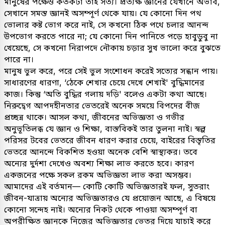
মানুষের পক্ষেও কতকটা তাই সত্য। প্রত্যক্ষ জ্ঞানের যেখানে অভাব,
সেখানে সমস্ত জ্ঞানই অসম্পূর্ণ থেকে যায়। যে কোনো দিন পথ
ভোলার কষ্ট ভোগ করে নাই, সে কখনো ঠিক পথে চলার আনন্দ
উপভোগ করতে পারে না; যে কোনো দিন পানিতে পড়ে হাবুডুবু না
খেয়েছে, সে কখনো নিরাপদে নৌকায় চড়ার সুখ ভালো করে বুঝতে
পারে না।
মানুষ ভুল করে, পরে সেই ভুল সংশোধন করেই সত্যের সন্ধান পায়।
সাধারণের ধারণা, ‘ঠেকে শেখার চেয়ে দেখে শেখাই' বুদ্ধিমানের
কাজ। কিন্তু ‘অতি বুদ্ধির গলায় দড়ি' বলেও একটা কথা আছে।
নিরুদ্বেগ আপদহীনতার ভেতরেই অনেক সময়ে বিপদের বীজ
প্রচ্ছন্ন থাকে। আসল কথা, জীবনের অভিজ্ঞতা ও গভীর
অনুভূতিলব্ধ যে জ্ঞান ও শিক্ষা, বাস্তবিকই তার তুলনা নাই। স্বল্প
পরিসর টবের ভেতরে জীবন ধারণ করার চেয়ে, বাইরের বিস্তৃতির
ভেতরে আনন্দে বিকশিত হওয়া অনেক বেশি স্বাস্থ্যকর। তবে
অন্যের দুর্দশা দেখেও অবশ্য শিক্ষা লাভ করতে হবে। কারণ
একজনের পক্ষে সকল রকম অভিজ্ঞতা লাভ করা অসম্ভব।
আমাদের এই বর্তমান— কোটি কোটি অভিজ্ঞতারই ফল, সুতরাং
জীবন-যাত্রায় অন্যের অভিজ্ঞতারও যে প্রয়োজন আছে, এ বিষয়ে
কোনো সন্দেহ নাই। অন্যের নিকট থেকে পাওয়া অসম্পূর্ণ বা
অপরীক্ষিত জ্ঞানকে নিজের অভিজ্ঞতার ভেতর দিয়ে যাচাই করে