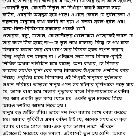
জয়ী হতে পারে না। অপরিহার্য এইজন্য যে তার জ্ঞান অতি সংকীর্ণ,
–কোনটি ভুল, কোনটি নির্ভুল তা নির্ধারণ করাই অনেক সময়
কঠিন, এমনকি অসম্ভব হয়ে পড়ে। এখানে কেবল যে দুর্বলচেতা ও
স্বল্পজ্ঞান মানুষের কথা বলছি তা নয়। এ মন্তব্য সবল-দুর্বল এবং
অজ্ঞ-বিজ্ঞ-নির্বিশেষে সকলের পক্ষেই খাটে ।
প্রতারক, দস্যু, মাতাল, ঘোড়দৌড়ের খেলোয়াড় প্রত্যেকেই জানে যে
তার কাজ ঠিক হচ্ছে না—সে ভুল পথে চলেছে। কিন্তু সে পথ হতে
ফিরবার ক্ষমতা তার কোথায়? তার বিবেক হয়ত দংশন করছে,
কিন্তু প্রবৃত্তি বশ মানছে না । এইরূপে ক্রমে ক্রমে বিবেক-বুদ্ধিই
শিথিল অথবা শক্তিহীন হয়ে যাচ্ছে। অন্য কথায়, সে নিজের
কাজের সমর্থক যুক্তি বের করে বিবেকের উগ্রতাকে প্রশমিত করে
নিচ্ছে। প্রবৃত্তির হাতে বিবেকের এই নিগ্রহই মানুষের দুর্বলতার
প্রধান পরিচয়। তাছাড়া মানুষ এমন সব ঘটনার ঘূর্ণিপাকে পড়ে যায়
যে, তাকে বাধ্য হয়ে খেলার পুতুলের মতো নিরুপায়ভাবে একটার
পর আর একটা ভুল করে যেতে হয়, একটা ভুল ঢাকতে গিয়ে
আরও দশটার আশ্রয় নিতে হয় ।
মানুষ বড় জটিল জীব। তাকে দশ দিক বজায় রেখে কাজ করতে
হয়। আবার পৃথিবীও এমন কঠিন ঠাঁই যে, অনেক সময় এক কূল
বজায় রাখতে গেলে আর-এক কূলে ভাঙন লাগে। জীবনে
এইগুলোই সবচেয়ে বড় সমস্যা, এইখানেই ভুল হয় বেশি। আবার