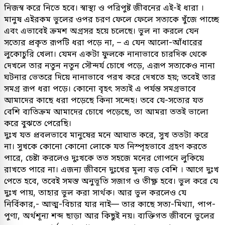
নিজস্ব করে নিতে হবে। স্বাস্থ্য ও পরিপুষ্ট জীবনের এই-ই ধারা ।
মানুষ এইরকম ভুলের ওপর চরণ ফেলে ফেলে সত্যকে খুঁজে পাচ্ছে
এবং এভাবেই ক্রমশ অগ্রসর হয়ে চলেছে। ভুল না করলে যেন
সত্যের প্রকৃত রূপটি ধরা পড়ে না, – এ যেন আলো-আঁধারের
লুকোচুরি খেলা। যেমন একটা ফুলকে নানাভাবে চারদিক থেকে
দেখলে তার নতুন নতুন সৌন্দর্য চোখে পড়ে, এরূপ সত্যকেও নানা
ঘটনার ভেতরে দিয়ে নানাভাবে পরখ করে দেখতে হয়; তবেই তার
সমগ্র রূপ ধরা পড়ে। কোনো বৃহৎ সত্যই এ পর্যন্ত সমগ্রভাবে
আমাদের কাছে ধরা পড়েছে কিনা সন্দেহ। তবে যে-সত্যের যত
বেশি ব্যতিক্রম আমাদের চোখে পড়েছে, তা আমরা ততই ভালো
করে বুঝতে পেরেছি।
দুঃখ যত প্রবলভাবে মানুষের মনে আঘাত করে, সুখ ততটা করে
না। সুখকে কোনো কোনো লোকে যত নিস্পৃহভাবে গ্রহণ করতে
পারে, চেষ্টা করলেও দুঃখকে তত সহজে মনের গোপনে লুকিয়ে
রাখতে পারে না। এজন্য জীবনে দুঃখের মূল্য বড় বেশি । আগে দুঃখ
পেতে হবে, তবেই সমস্ত অনুভূতি সজাগ ও তীক্ষ্ণ হবে। ভুল করে যে
দুঃখ পায়, তাহার ভুল করা সার্থক। আর ভুল করলেও যে
নির্বিকার,- আত্ম-বিচার যার নাই— তার কাছে সত্য-মিথ্যা, পাপ-
পুণ্য, অর্থশূন্য শব্দ ছাড়া আর কিছুই নয়। ব্যক্তিগত জীবনে ভুলের