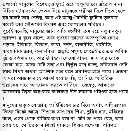
এখানেই মানুষের বিশেষত্বও ফুটে ওঠে অপূর্বভাবে। এইরূপ নানা
বিচিত্র ঘটনাবর্তের ভেতর দিয়ে মানুষকে পরীক্ষা দিতে দিতে যেতে
হয় বলেই তার শ্রেষ্ঠত্ব, আর এই আত্ম-বৈশিষ্ট্য ফুটিয়ে তুলবার
মধ্যেই তার সৌন্দর্যের বিকাশ এবং যোগ্যতার পরিচয় ।
পূর্বেই বলেছি, মানুষের জ্ঞান অতি সংকীর্ণ। ক্রমান্বয়ে নতুন নতুন
জ্ঞানভা-ার খুলে যাচ্ছে, আর পুরনো জ্ঞানের অসম্পূর্ণতা চোখে
পড়ছে। ইতিহাস, বিজ্ঞান, কাব্য, দর্শন, রাজনীতি, ধর্মনীতি,
ব্যবহারিক জ্ঞান, কলা-বিদ্যা প্রভৃতি সমুদয় ক্ষেত্রেই এর এত অধিক
দৃষ্টান্ত বর্তমান যে, তার উদাহরণ দেওয়া বাহুল্য মাত্র। এর থেকে
বোঝা যায়, আজ যেটি সত্য এবং নির্ভুল মনে হচ্ছে, ভবিষ্যতে সেটি
হয়ত মিথ্যা অথবা আংশিক সত্য বলে প্রমাণিত হতে পারে । এজন্য
আমরা আজকাল যে আদর্শ ধরে চলছি, তা নিয়ে অতিরিক্ত
উল্লাসের সাথে আস্ফালন করতে পারিনে—যেহেতু, আমাদের
আজকার উদ্ধত অহংকার কালকার দীন লজ্জায় পরিণত হতে পারে
।
মানুষের প্রকৃত যে জ্ঞান, তা ইন্দ্রিয়ের দ্বার দিয়ে অর্থাৎ অভিজ্ঞতার
ভিতর দিয়েই আসে। শিশুকে আগুনের শিখা, ছুরির ধার, মরিচের
ঝাল, এসব থেকে বাঁচিয়ে রাখা যায় না। যদি তা পারা যেত, তবে
বোধ হয়, সে চিরকাল শিশুই থাকত। শিশুর পক্ষে যা, পরিণত