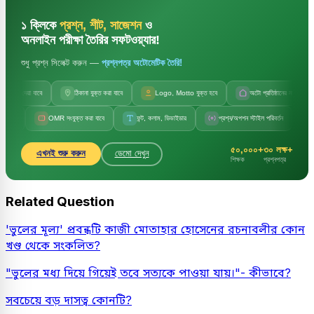
১ ক্লিকে
প্রশ্ন, শীট, সাজেশন
ও
অনলাইন পরীক্ষা তৈরির সফটওয়্যার!
শুধু প্রশ্ন সিলেক্ট করুন —
প্রশ্নপত্র অটোমেটিক তৈরি!
দেয়া যাবে
ঠিকানা যুক্ত করা যাবে
Logo, Motto যুক্ত হবে
অটো প্রতিষ্ঠানের নাম
অট
OMR সংযুক্ত করা যাবে
ফন্ট, কলাম, ডিভাইডার
প্রশ্ন/অপশন স্টাইল পরিবর্তন
সেট কোড, 
৫০,০০০+
৩০ লক্ষ+
এখনই শুরু করুন
ডেমো দেখুন
শিক্ষক
প্রশ্নপত্র
Related Question
'ভুলের মূল্য' প্রবন্ধটি কাজী মোতাহার হোসেনের রচনাবলীর কোন
খণ্ড থেকে সংকলিত?
"ভুলের মধ্য দিয়ে গিয়েই তবে সত্যকে পাওয়া যায়।"- কীভাবে?
সবচেয়ে বড় দাসত্ব কোনটি?