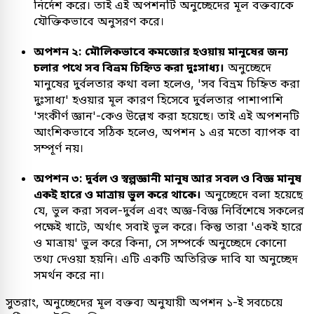
নির্দেশ করে। তাই এই অপশনটি অনুচ্ছেদের মূল বক্তব্যকে
যৌক্তিকভাবে অনুসরণ করে।
অপশন ২: মৌলিকভাবে কমজোর হওয়ায় মানুষের জন্য
চলার পথে সব বিভ্রম চিহ্নিত করা দুঃসাধ্য।
অনুচ্ছেদে
মানুষের দুর্বলতার কথা বলা হলেও, 'সব বিভ্রম চিহ্নিত করা
দুঃসাধ্য' হওয়ার মূল কারণ হিসেবে দুর্বলতার পাশাপাশি
'সংকীর্ণ জ্ঞান'-কেও উল্লেখ করা হয়েছে। তাই এই অপশনটি
আংশিকভাবে সঠিক হলেও, অপশন ১ এর মতো ব্যাপক বা
সম্পূর্ণ নয়।
অপশন ৩: দুর্বল ও স্বল্পজ্ঞানী মানুষ আর সবল ও বিজ্ঞ মানুষ
একই হারে ও মাত্রায় ভুল করে থাকে।
অনুচ্ছেদে বলা হয়েছে
যে, ভুল করা সবল-দুর্বল এবং অজ্ঞ-বিজ্ঞ নির্বিশেষে সকলের
পক্ষেই খাটে, অর্থাৎ সবাই ভুল করে। কিন্তু তারা 'একই হারে
ও মাত্রায়' ভুল করে কিনা, সে সম্পর্কে অনুচ্ছেদে কোনো
তথ্য দেওয়া হয়নি। এটি একটি অতিরিক্ত দাবি যা অনুচ্ছেদ
সমর্থন করে না।
সুতরাং, অনুচ্ছেদের মূল বক্তব্য অনুযায়ী অপশন ১-ই সবচেয়ে