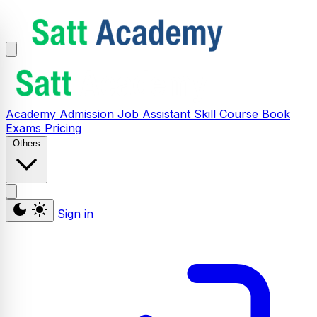
Academy
Admission
Job Assistant
Skill
Course
Book
Exams
Pricing
Others
Sign in