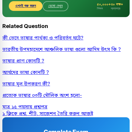
৫০,০০০+
৩০ লক্ষ+
এখনই শুরু করুন
ডেমো দেখুন
শিক্ষক
প্রশ্নপত্র
Related Question
কী ভেদে ভাষার পার্থক্য ও পরিবর্তন ঘটে?
ভারতীয় উপমহাদেশে আঞ্চলিক ভাষা গুলো আদিম উৎস কি ?
ভাষার প্রাণ কোনটি ?
আর্যদের ভাষা কোনটি ?
ভাষার মূল উপকরণ কী?
প্রত্যেক ভাষার ০৩টি মৌলিক অংশ হলো-
মাত্র ১৫ পয়সায় প্রশ্নপত্র
১ ক্লিকে প্রশ্ন, শীট, সাজেশন তৈরি করুন আজই
Complete Exam