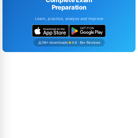
Preparation
Learn, practice, analyse and improve
1M+ downloads
4.6 · 8k+ Reviews