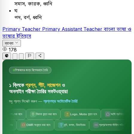
সমাস, কারক, ধ্বনি
ঘ
পদ, বর্ণ, ধ্বনি
Primary Teacher
Primary Assistant Teacher
বাংলা
ভাষা ও
ভাষার ইতিহাস
ব্যাখ্যা
178
শিক্ষকদের জন্য বিশেষভাবে তৈরি
১ ক্লিকে
প্রশ্ন, শীট, সাজেশন
ও
অনলাইন পরীক্ষা তৈরির সফটওয়্যার!
শুধু প্রশ্ন সিলেক্ট করুন —
প্রশ্নপত্র অটোমেটিক তৈরি!
াপ দেয়া যাবে
ঠিকানা যুক্ত করা যাবে
Logo, Motto যুক্ত হবে
অটো প্রতিষ্ঠানের নাম
OMR সংযুক্ত করা যাবে
ফন্ট, কলাম, ডিভাইডার
প্রশ্ন/অপশন স্টাইল পরিবর্তন
সেট ক