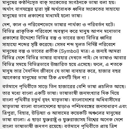
মানুষের কণ্ঠনিঃসৃত বাক্ সংকেতের সংগঠনকে ভাষা বলা হয়।
অর্থাৎ বাগযন্ত্রের দ্বারা সৃষ্ট অর্থবোধক ধ্বনির সংকেতের সাহায্যে
মানুষের ভাব প্রকাশের মাধ্যমই হলো ভাষা।
দেশ, কাল ও পরিবেশভেদে ভাষার পার্থক্য ও পরিবর্তন ঘটে।
বিভিন্ন প্রাকৃতিক পরিবেশে অবস্থান করে মানুষ আপন মনোভাব
প্রকাশের উদ্দেশ্যে বিভিন্ন বস্তু ও ভাবের জন্য বিভিন্ন ধ্বনির
সাহায্যে শব্দের সৃষ্টি করেছে। সেসব শব্দ মূলত নিৰ্দিষ্ট পরিবেশে
মানুষের বস্তু ও ভাবের প্রতীক (Symbol) মাত্র। এ জন্যই আমরা
বিভিন্ন দেশে বিভিন্ন ভাষার ব্যবহার দেখতে পাই। সে ভাষাও আবার
বিভিন্ন সময়ে বিভিন্নভাবে উচ্চারিত হয়ে এসেছে। ফলে, এ শতকে
মানুষ তার দৈনন্দিন জীবনে যে ভাষা ব্যবহার করে, হাজার বছর
আগেকার মানুষের ভাষা ঠিক এমনটি ছিল না ।
বর্তমানে পৃথিবীতে সাড়ে তিন হাজারের বেশি ভাষা প্রচলিত আছে।
তার মধ্যে বাংলা একটি ভাষা। ভাষাভাষী জনসংখ্যার দিক দিয়ে
বাংলা পৃথিবীর চতুর্থ বৃহৎ মাতৃভাষা। বাংলাদেশের অধিবাসীদের
মাতৃভাষা বাংলা বাংলাদেশের ছাড়াও পশ্চিমবঙ্গের জনসাধারণ এবং
ত্রিপুরা, বিহার, উড়িষ্যা ও আসামের কয়েকটি অঞ্চলের মানুষের
ভাষা বাংলা। এ ছাড়া যুক্তরাষ্ট্র ও যুক্তরাজ্যসহ বিশ্বের অনেক দেশে
বাংলা ভাষাভাষী জনগণ রয়েছে। বর্তমানে পৃথিবীতে প্রায় ত্রিশ