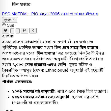
তিন হাজার
PSC
MoFDM – PIO
বাংলা
2006
ভাষা ও ভাষার ইতিহাস
ব্যাখ্যা
588
ব্যাখ্যাঃ
২০০৬ সালের প্রেক্ষাপটে বাংলা ব্যাকরণ বইয়ের তথ্যমতে
পৃথিবীতে প্রচলিত ভাষার সংখ্যা ছিল
প্রায় সাড়ে তিন হাজার
।
অপশনগুলোর মধ্যে
'তিন হাজার'
এর সবচেয়ে নিকটবর্তী উত্তর।
তবে ২০২৬ সালের বর্তমান তথ্য অনুযায়ী, বিশ্বে প্রচলিত ভাষার
সংখ্যা
৭,০০০ (সাত হাজার)-এরও বেশি
। মূলত সঠিক ও
বৈজ্ঞানিক তথ্যসূত্র (যেমন: Ethnologue) অনুযায়ী এই সংখ্যাটি
নিয়মিত আপডেট হয়।
পার্থক্য একনজরে:
২০০৬ সালের বই অনুযায়ী:
প্রায় ৩,৫০০ (সাড় তিন হাজার)।
২০২৬ সালের বর্তমান তথ্য অনুযায়ী:
৭,০০০-এর বেশি
(৭,১৬৮টি বা এর কাছাকাছি)।